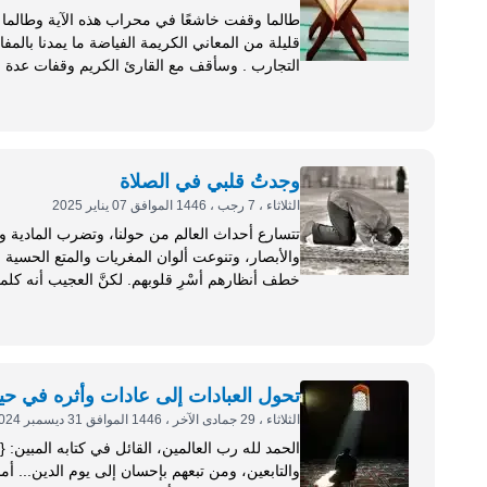
طالما وقفت خاشعًا في محراب هذه الآية وطالما
قليلة من المعاني الكريمة الفياضة ما يمدنا بالم
هذه الآية...
وجدتُ قلبي في الصلاة
الثلاثاء ، 7 رجب ، 1446 الموافق 07 يناير 2025
تتسارع أحداث العالم من حولنا، وتضرب المادية وا
والأبصار، وتنوعت ألوان المغريات والمتع الحسي
خطف أنظارهم أسْرِ قلوبهم.
طرفي نقيض، فمتى طغت المادة انتقصت من الروح
تحول العبادات إلى عادات وأثره في حي
الثلاثاء ، 29 جمادى الآخر ، 1446 الموافق 31 ديسمبر 2024
والت