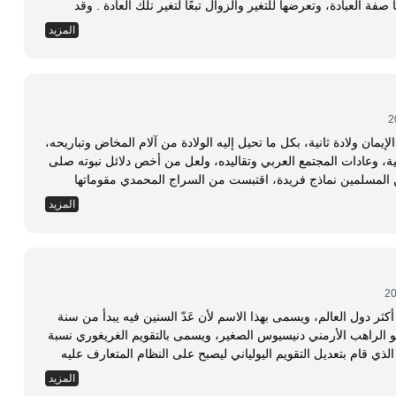
حياته وسلوكه، وبين أن تغلب عليها العادة فتفقدها صفة العبادة، وتعرضها للتغير والزوال تبعًا لتغير تلك العادة . وقد
المزيد
يمان ولادة ثانية، بكل ما تحيل إليه الولادة من آلام المخاض وتباريحه،
ية، وعادات المجتمع العربي وتقاليده، ولعل من أخص دلائل نبوته صلى
 المسلمين نماذج فريدة، اقتبست من السراج المحمدي مقوماتها
المزيد
ي أكثر دول العالم، ويسمى بهذا الاسم لأن عَدّ السنين فيه يبدأ من سنة
قد . * واضع عَدّ السنين هو الراهب الأرمني دنيسيوس الصغير، ويسمى بالتقويم الغريغوري نسبة
الذي قام بتعديل التقويم اليولياني ليصبح على النظام المتعارف عليه
المزيد