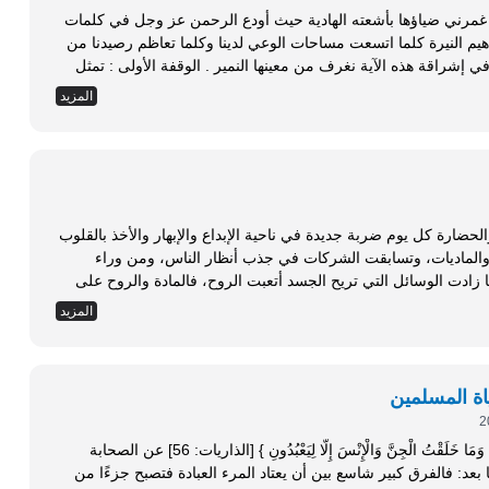
 غمرني ضياؤها بأشعته الهادية حيث أودع الرحمن عز وجل في كلمات
فاهيم النيرة كلما اتسعت مساحات الوعي لدينا وكلما تعاظم رصيدنا من
التجارب . وسأقف مع القارئ الكريم وقفات عدة في إشراقة هذه الآية نغرف من معينها النمير . الوقفة الأولى : تمثل
المزيد
لحضارة كل يوم ضربة جديدة في ناحية الإبداع والإبهار والأخذ بالقلوب
ة والماديات، وتسابقت الشركات في جذب أنظار الناس، ومن وراء
 لكنَّ العجيب أنه كلما زادت الوسائل التي تريح الجسد أتعبت الروح، فالمادة والروح على
، وما...
المزيد
اة المسلمين
الحمد لله رب العالمين، القائل في كتابه المبين: { وَمَا خَلَقْتُ الْجِنَّ وَالْإِنْسَ إِلَّا لِيَعْبُدُونِ } [الذاريات: 56] عن الصحابة
ابعين، ومن تبعهم بإحسان إلى يوم الدين... أما بعد: فالفرق كبير شاسع بين أن يعتاد المرء العبادة فتصبح جزءًا من