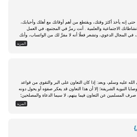
تى إنه يأخذ أكثرَ وقتك، ويقتطع من أهم أوقاتك مع أهلك وأحبابك،
كما يقتطع أهمَّ أوقات راحتك، ويتدخَّل في أوقات نشاطاتك الاجتماعية والعلمية . أنت رمزٌ في المجتمع، في العمل
ي المجال الدعوي، وتشعر فعلًا أنه لا مفرَّ لك من الواتساب، وأنك
المزيد
الحمد لله، والصلاة والسلام على رسول الله صلى الله عليه وسلم، وبعد: إذا كان التعاون على البر والتقوى من قواعد
وصايا النبوية الشريفة؛ إلا أن هذا التعاون قد يعكر صفوَه أو يحول دونه
صرف المسلمين عن التعاون فيما بينهم، لا سيما الدعاة والمصلحين؛
المزيد
}