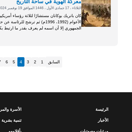
معركة الهوية في ساحة التاريخ
الثلاثاء ، 17 جمادى الأول ، 1446 الموافق 19 نوفمبر 2024
كان باتريك بوكانان مستشارًا لثلاثة رؤساء أمري
الجمهوري إلا أن اسمه لم يعرف بقدر ما ارتبط بكت
وذلك أنه يناقش المشكلات التي...
السابق
1
2
3
4
5
6
7
الرئيسة
الأسرة والمر
الأخبار
تنمية بشرية
مرئيات وصوتيات
بأقلامهم