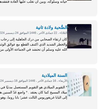
غلبت...
الصُّحبة ولادة ثانية
الثلاثاء ، 22 جمادى الآخر ، 1446 الموافق 24 ديسمبر 2024
كان ارتقاء الصحابي من درك الجاهلية إلى رحاب الإ
والخطر الشديد الذي اكتنف القطع مع عوالق الوثن
الله عليه وسلم أن تحتشد في الجماعة الأولى من
الخلقية، وخصائصها المعرفية والجهادية؛ فصحّ...
السنة الميلادية
الأربعاء ، 16 جمادى الآخر ، 1446 الموافق 18 ديسمبر 2024
* التقويم الميلادي هو التقويم المستعمل مدنيًا ف
ميلاد المسيح كما كان يعت
إلى البابا غريغوريوس الثالث عشر؛ بابا روما، وهو 
حاليًا ....