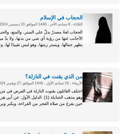
الحجاب في الإسلام
الثلاثاء ، 8 جمادى الآخر ، 1446 الموافق 10 ديسمبر 2024
الحجاب لغةً مصدرٌ يدلّ على الستر، والمنع، والحيلو
الأجانب عنها من رؤية أي شي من بدنها، ولا بدّ من
يظهر جمالها، ويستر زينتها، وهو ليس تقييدًا لها، 
من الذي يقنت في النازلة؟
الأربعاء ، 25 جمادى الأول ، 1446 الموافق 27 نوفمبر 2024
وهو مذهب الحنابلة (1). الدليل
حين يفرغ من صلاة الفجر من القراءة، ويكبر ويرفع رأسه: &laquo; سمع الله لمن حمده، رب