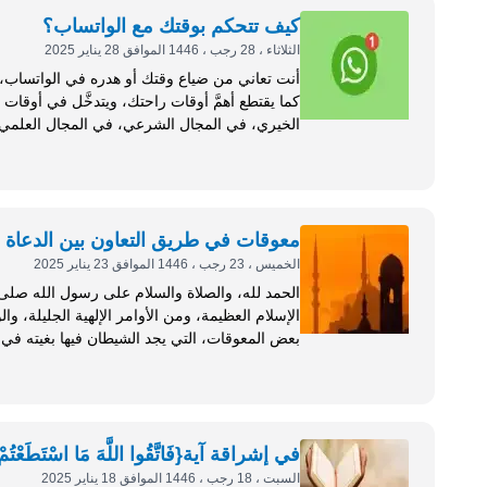
كيف تتحكم بوقتك مع الواتساب؟
الثلاثاء ، 28 رجب ، 1446 الموافق 28 يناير 2025
أنت تعاني من ضياع وقتك أو هدره في الواتساب، ح
الخيري، في المجال الشرعي، في المجال العلمي، ف
واقع في...
معوقات في طريق التعاون بين الدعاة
الخميس ، 23 رجب ، 1446 الموافق 23 يناير 2025
الإسلام العظيمة، ومن الأوامر الإلهية الجليلة، وال
بعض المعوقات، التي يجد الشيطان فيها بغيته في 
فتتباعد قلوبهم، وتتبعثر...
في إشراقة آية{فَاتَّقُوا اللَّهَ مَا اسْتَطَعْتُمْ
السبت ، 18 رجب ، 1446 الموافق 18 يناير 2025