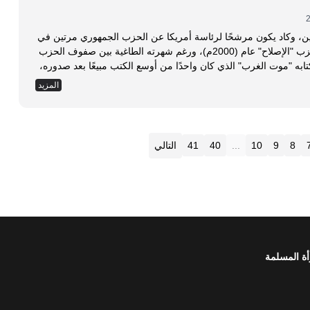
كيين، وكاد يكون مرشحًا لرئاسة أمريكا عن الحزب الجمهوري مرتين في
الأعوام (1992، 1996م) ثم ترشح للرئاسة عن حزب "الإصلاح" عام (2000م)، ورغم شهرته الطاغية بين صفوف الحزب
ابه "موت الغرب" الذي كان واحدًا من أوسع الكتب مبيعًا بعد صدوره،
المزيد
8
9
10
...
40
41
التالي
أة المسلمة