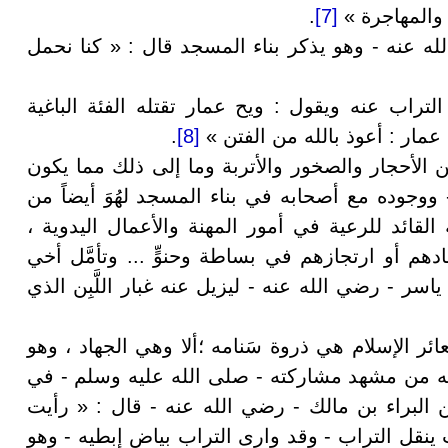
ر والمهاجرة »
[7]
.
 عنه - وهو يذكر بناء المسجد قال : « كنا نحمل
تراب عنه ويقول : ويح عمار تقتله الفئة الباغية
 عمار : أعوذ بالله من الفتن »
[8]
.
 الأحجار والصخور والأتربة وما إلى ذلك مما يكون
 ووجوده مع أصحابه في بناء المسجد لهُوَ أيضاً من
قائد للرعية في أمور المهنة والأعمال اليدوية ،
هم أو ارتجازهم في بساطة وحنوٍّ ...
وتأمَّل أخي
سر - رضي الله عنه - ليزيل عنه غبار اللَّبِن الذي
 الإسلام هي ذروة سَنامه ؛ألا وهي الجهاد ، وهو
ه من مشهد مشاركته - صلى الله عليه وسلم - في
البراء بن مالك - رضي الله عنه - قال : « رأيت
ينقل التراب - وقد وارى التراب بياض إبطيه - وهو