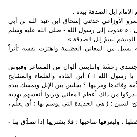
الإمام إبل الصدقة بيده .
و عمرو الأوزاعي حدثني إسحاق ابن عبد الله بن أبي
 : « غدوت إلى رسول الله - صلى الله عليه وسلم
لمِيسَم يَسِمُ إبل الصدقة » .
لبه بسيل من المعاني العظيمة واهتزت نفسه تأثراً
سدي رِعشَة وانتابتني ألوان من المشاعر وفيوض
ا رسول الله ! ) أين القادة والعلماء والمشايخ
أمة وقائدها ومربيها ؟ يجلس بين الإبل ويمسك بيده
 ويدركوا من ذلك أعظم المعاني ويربوا أنفسهم بهديه
السين : ( هي الحديدة التي يوسم بها ؛ أي يعلَّم ،
ها ، وليعرفها صاحبها ؛ فلا يشتريها إذا تصدَّق بها -