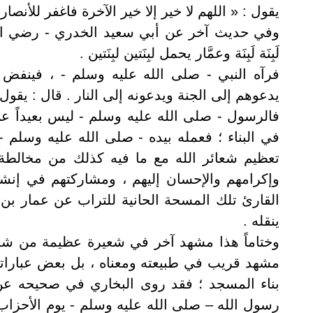
يقول : « اللهم لا خير إلا خير الآخرة فاغفر للأنصا
وفي حديث آخر عن أبي سعيد الخدري - رضي الله
لَبِنَة لَبِنَة وعمَّار يحمل لبِنَتين لبِنَتين .
فرآه النبي - صلى الله عليه وسلم - ، فينفض ال
يدعوهم إلى الجنة ويدعونه إلى النار . قال : يقول
فالرسول - صلى الله عليه وسلم - ليس بعيداً عن
في البناء ؛ فعمله بيده - صلى الله عليه وسلم -
تعظيم شعائر الله مع ما فيه كذلك من مخالطة ال
وإكرامهم والإحسان إليهم ، ومشاركتهم في إنشاد
القارئ تلك المسحة الحانية للتراب عن عمار بن يا
ينقله .
وختاماً هذا مشهد آخر في شعيرة عظيمة من شعائر
مشهد قريب في طبيعته ومعناه ، بل بعض عبارات
بناء المسجد ؛ فقد روى البخاري في صحيحه عن 
رسول الله – صلى الله عليه وسلم - يوم الأحزاب 