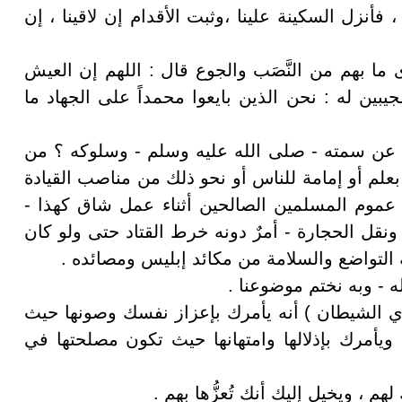
 ، فأنزل السكينة علينا ،وثبت الأقدام إن لاقينا ، إن
ا بهم من النَّصَب والجوع قال : اللهم إن العيش
يبين له : نحن الذين بايعوا محمداً على الجهاد ما
نا عن سمته - صلى الله عليه وسلم - وسلوكه ؟ من
له بعلم أو إمامة للناس أو نحو ذلك من مناصب القيادة
ع عموم المسلمين الصالحين أثناء عمل شاق كهذا -
نقل الحجارة - أمرٌ دونه خرط القتاد حتى ولو كان
التواضع والسلامة من مكائد إبليس ومصائده .
ه - وبه نختم موضوعنا .
 أي الشيطان ) أنه يأمرك بإعزاز نفسك وصونها حيث
، ويأمرك بإذلالها وامتهانها حيث تكون مصلحتها في
م ، ويخيل إليك أنك تُعزُّها بهم .