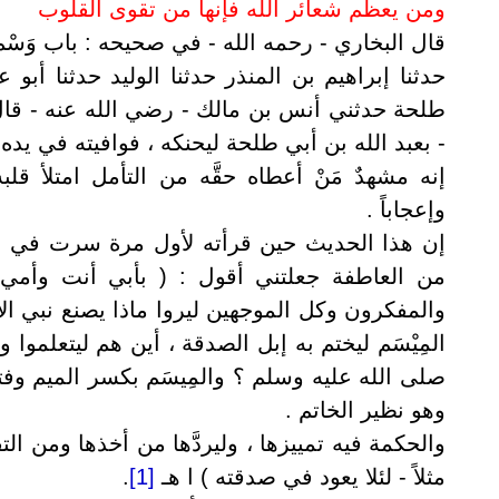
ومن يعظم شعائر الله فإنها من تقوى القلوب
قال البخاري - رحمه الله - في صحيحه : باب وَسْمِ 
حدثنا إبراهيم بن المنذر حدثنا الوليد حدثنا أب
طلحة حدثني أنس بن مالك - رضي الله عنه - قال
- بعبد الله بن أبي طلحة ليحنكه ، فوافيته في يده ا
إنه مشهدٌ مَنْ أعطاه حقَّه من التأمل امتلأ ق
وإعجاباً .
إن هذا الحديث حين قرأته لأول مرة سرت في ج
من العاطفة جعلتني أقول : ( بأبي أنت وأمي ي
والمفكرون وكل الموجهين ليروا ماذا يصنع نبي ال
المِيْسَم ليختم به إبل الصدقة ، أين هم ليتعلموا
صلى الله عليه وسلم ؟ والمِيسَم بكسر الميم وفتح 
وهو نظير الخاتم .
والحكمة فيه تمييزها ، وليردَّها من أخذها ومن التقط
مثلاً - لئلا يعود في صدقته ) ا هـ
[1]
.