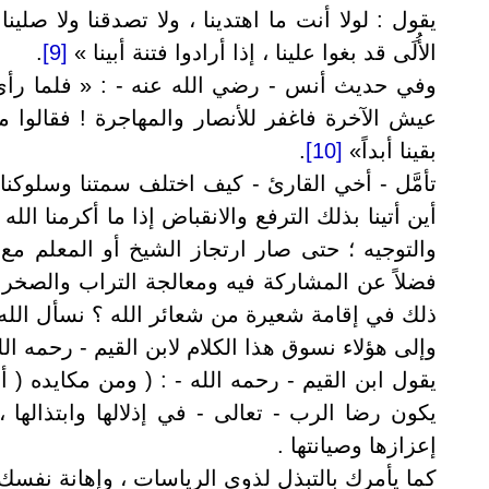
يقول : لولا أنت ما اهتدينا ، ولا تصدقنا ولا صلينا
الأُلَى قد بغوا علينا ، إذا أرادوا فتنة أبينا »
[9]
.
وفي حديث أنس - رضي الله عنه - : « فلما رأى م
عيش الآخرة فاغفر للأنصار والمهاجرة ! فقالوا مج
بقينا أبداً»
[10]
.
تأمَّل - أخي القارئ - كيف اختلف سمتنا وسلوك
أين أتينا بذلك الترفع والانقباض إذا ما أكرمنا ال
والتوجيه ؛ حتى صار ارتجاز الشيخ أو المعلم م
فضلاً عن المشاركة فيه ومعالجة التراب والصخر و
ذلك في إقامة شعيرة من شعائر الله ؟ نسأل الله 
وإلى هؤلاء نسوق هذا الكلام لابن القيم - رحمه الل
يقول ابن القيم - رحمه الله - : ( ومن مكايده (
يكون رضا الرب - تعالى - في إذلالها وابتذالها 
إعزازها وصيانتها .
كما يأمرك بالتبذل لذوي الرياسات ، وإهانة نفسك له