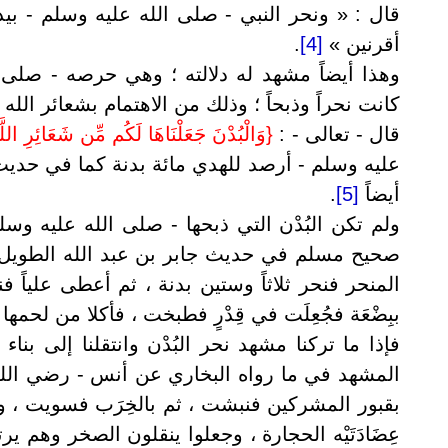
قال : « ونحر النبي - صلى الله عليه وسلم - بيده
أقرنين »
[4]
.
وهذا أيضاً مشهد له دلالته ؛ وهي حرصه - صلى 
كانت نحراً وذبحاً ؛ وذلك من الاهتمام بشعائر الله 
قال - تعالى - :
{
وَالْبُدْنَ جَعَلْنَاهَا لَكُم مِّن شَعَائِرِ اللَّ
عليه وسلم - أرصد للهدي مائة بدنة كما في حديث
أيضاً
[5]
.
ولم تكن البُدْن التي ذبحها - صلى الله عليه و
صحيح مسلم في حديث جابر بن عبد الله الطويل :
المنحر فنحر ثلاثاً وستين بدنة ، ثم أعطى علياً ف
ببِضْعَة فجُعِلَت في قِدْرٍ فطبخت ، فأكلا من لحم
فإذا ما تركنا مشهد نحر البُدْن وانتقلنا إلى ب
المشهد في ما رواه البخاري عن أنس - رضي الله 
بقبور المشركين فنبشت ، ثم بالخِرَب فسويت ، و
عِضَادَتَيْه الحجارة ، وجعلوا ينقلون الصخر وهم 