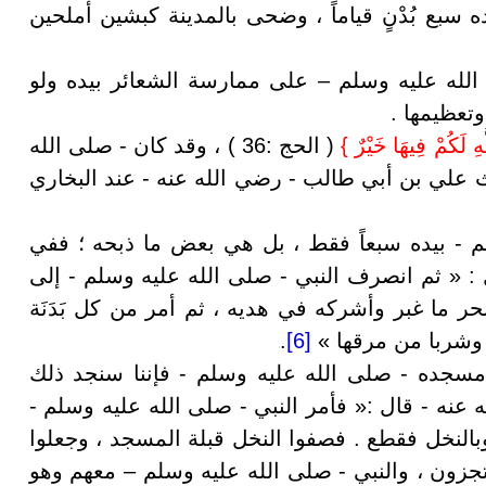
 سبع بُدْنٍ قياماً ، وضحى بالمدينة كبشين أملحين
الله عليه وسلم – على ممارسة الشعائر بيده ولو
وتعظيمها .
هِ لَكُمْ فِيهَا خَيْرٌ
}
( الحج :36 )
، وقد كان - صلى الله
 علي بن أبي طالب - رضي الله عنه - عند البخاري
سلم - بيده سبعاً فقط ، بل هي بعض ما ذبحه ؛ ففي
 « ثم انصرف النبي - صلى الله عليه وسلم - إلى
نحر ما غبر وأشركه في هديه ، ثم أمر من كل بَدَنَة
ها وشربا من مرقها »
[6]
.
ناء مسجده - صلى الله عليه وسلم - فإننا سنجد ذلك
عنه - قال :« فأمر النبي - صلى الله عليه وسلم -
بالنخل فقطع . فصفوا النخل قبلة المسجد ، وجعلوا
يرتجزون ، والنبي - صلى الله عليه وسلم – معهم وهو