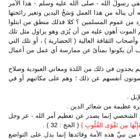
ي رسولَ الله - صلى الله عليه وسلم - هذا الأمر
أن ينالَه من هذا العمل وَسَخُ اليدين وتغير رائحتها
د من عموم المسلمين ؟ كلا فذلك منطق من ابتلوا
 الموت أهون عليه من أن يُرَى وهو يزاول مثل تلك
 وأصحاب الثقافة العالية ( الحضارية ) ، أو تلك التي
جب أن يكونوا بمنأىً عن ممارسة أي عمل من أعمال
هم يجدون في ذلك من اللذة ومعاني العبودية وصلاح
 يصونون أنفسهم عن ذلك ؛ وهم على مكاتبهم أو في
بل .
يرة عظيمة من شعائر الدين
.
ال الشخصي إنما يصدر عن تعظيم أمر الله - عز وجل
َإِنَّهَا مِن تَقْوَى القُلُوبِ
}
( الحج : 32 )
.
 من نبيِّ هذه الأمة وقائدها إنما يدل على التواضع