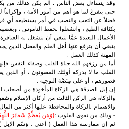
وقد يتساءل بعض الناس : ألم يكن هنالك من يكف
حتى يتفرغ لما هو أهم من أمور الأمة ، وإكراماً له 
فضلاً عن التعب والنصب في أمر يستطيعه أي فر
بكثافة الطبع ، وانشغلوا بحفظ الناموس ، وبعضهم
الأعمال البعيدة عمَّا ينبغي أن ينشغل به العباقرة
ينبغي أن يترفع عنها أهل العلم والفضل الذين ي
المهنة كذلك العمل .
أما من رزقهم الله حياة القلب وصفاء النفس فإن
القلب ما لا يدركه أولئك المصونون ، أو الذين
قصورهم ، أو على مِنَصَّة التوجيه .
إن إبل الصدقة هي الزكاة المأخوذة من أصحاب الإ
والزكاة هي الركن الثالث من أركان الإسلام وشع
والاهتمام بالزكاة والمحافظة عليها أكثر من الم
- وذلك من تقوى القلوب :
{
وَمَن يُعَظِّمْ شَعَائِرَ اللَّهِ
ف
ثم إن ممارسة هذا العمل ( أعني : وَسْمَ الإبل )