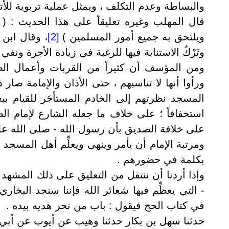
والبساطة وعدم التكلف ، ويمثل عملية تربوية للأتب
قال المهلب وغيره تعليقاً على هذا الحديث : ( وف
ويلتحق به جميع أمور المسلمين )
[2]
، وقال ابن 
وتَرْكُ الاستنابة فيها للرغبة في زيادة الأجرة ونفي 
ومن المؤسف أن كثيراً من القربات وأعمال ال
ورأوا أنها لا تناسبهم ، حتى الأذان والإمامة صا
المسجد نظرتهم إلى الخادم المستأجَر للقيام ببع
استخفافاً ؛ على خلاف ما جعله الشارع لإمام الص
على خلافة الصديق بأن رسول الله - صلى الله عليه
ومرتبة الإمام أن يأمر وينهى ويعلِّم أهل المسجد 
بكلمة في حضورهم .
وإذا أردنا أن ننتقل من التعليق على ذلك المشه
- التي يعظِّم فيها شعائر الله فإننا سنجد البخار
في كتاب الحج فيقول : باب من نحر هديه بيده .
حدثنا سهل بن بكار حدثنا وهيب عن أيوب عن أبي 