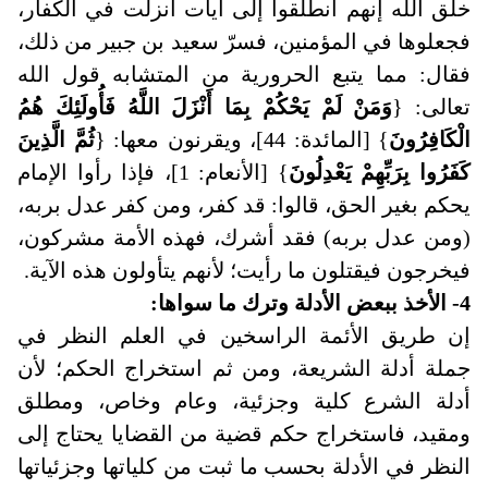
خلق الله إنهم انطلقوا إلى آيات أنزلت في الكفار،
فجعلوها في المؤمنين، فسرّ سعيد بن جبير من ذلك،
فقال: مما يتبع الحرورية من المتشابه قول الله
تعالى: {
وَمَنْ لَمْ يَحْكُمْ بِمَا أَنْزَلَ اللَّهُ فَأُولَئِكَ هُمُ
الْكَافِرُونَ
} [المائدة: 44]، ويقرنون معها: {
ثُمَّ الَّذِينَ
كَفَرُوا بِرَبِّهِمْ يَعْدِلُونَ
} [الأنعام: 1]، فإذا رأوا الإمام
يحكم بغير الحق، قالوا: قد كفر، ومن كفر عدل بربه،
(ومن عدل بربه) فقد أشرك، فهذه الأمة مشركون،
فيخرجون فيقتلون ما رأيت؛ لأنهم يتأولون هذه الآية.
4- الأخذ ببعض الأدلة وترك ما سواها
:
إن طريق الأئمة الراسخين في العلم النظر في
جملة أدلة الشريعة، ومن ثم استخراج الحكم؛ لأن
أدلة الشرع كلية وجزئية، وعام وخاص، ومطلق
ومقيد، فاستخراج حكم قضية من القضايا يحتاج إلى
النظر في الأدلة بحسب ما ثبت من كلياتها وجزئياتها