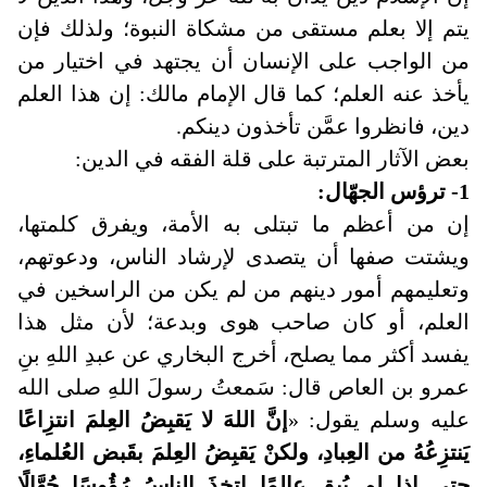
يتم إلا بعلم مستقى من مشكاة النبوة؛ ولذلك فإن
من الواجب على الإنسان أن يجتهد في اختيار من
يأخذ عنه العلم؛ كما قال الإمام مالك: إن هذا العلم
دين، فانظروا عمَّن تأخذون دينكم.
بعض الآثار المترتبة على قلة الفقه في الدين:
1- ترؤس الجهّال
:
إن من أعظم ما تبتلى به الأمة، ويفرق كلمتها،
ويشتت صفها أن يتصدى لإرشاد الناس، ودعوتهم،
وتعليمهم أمور دينهم من لم يكن من الراسخين في
العلم، أو كان صاحب هوى وبدعة؛ لأن مثل هذا
يفسد أكثر مما يصلح، أخرج البخاري عن عبدِ اللهِ بنِ
عمرو بن العاص قال: سَمعتُ رسولَ اللهِ صلى الله
عليه وسلم يقول: «
إنَّ اللهَ لا يَقبِضُ العِلمَ انتزِاعًا
يَنتزِعُهُ من العِبادِ، ولكنْ يَقبِضُ العِلمَ بقَبض العُلماءِ،
حتى إِذا لم يُبقِ عالمًا اتخذَ الناسُ رُؤُوسًا جُهَّالًا