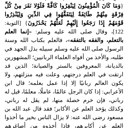
{
وَمَا كَانَ الْمُؤْمِنُونَ لِيَنْفِرُوا كَافَّةً فَلَوْلا نَفَرَ مِنْ كُلِّ
فِرْقَةٍ مِنْهُمْ طَائِفَةٌ لِيَتَفَقَّهُوا فِي الدِّينِ وَلِيُنْذِرُوا
قَوْمَهُمْ إِذَا رَجَعُوا إِلَيْهِمْ لَعَلَّهُمْ يَحْذَرُونَ
} [التوبة:
122]، وقال صلى الله عليه وسلم: «
إنما العلم
بالتعلم، والفقه بالتفقه
»، فالعلم بكتاب الله وسنة
الرسول صلى الله عليه وسلم سبيله بذل الجهد في
طلبه، والأخذ من أفواه العلماء الربانيين؛ المشهورين
بالديانة، المعروفين بالستر والصيانة؛ الذين قد
ارتقت في العلم درجتهم، وعلت فيه منزلتهم، ولا
يكون العالم ربانيًا إلا إذا عمل بعلمه؛ قال ابن
الأعرابي: إذا كان الرجل عالمًا، عاملًا، معلمًا، قيل له
رباني، فإن خرم خصلة منها، لم يقل له رباني،
وكذلك يؤخذ العلم عن الأكابر؛ فقد قال عبد الله بن
مسعود رضى الله عنه: لا يزال الناس بخير ما أخذوا
العلم عن أكابرهم، فإذا أخذوه من أصاغرهم