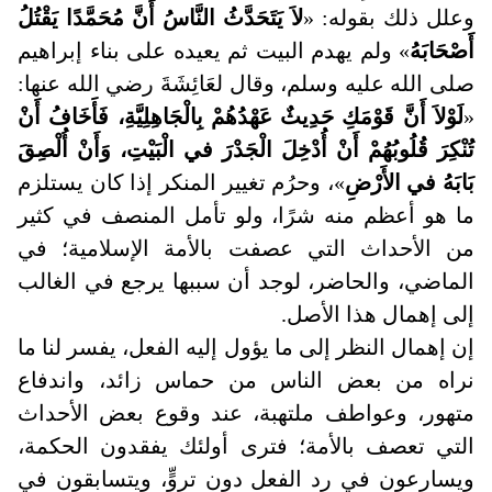
وعلل ذلك بقوله: «
لاَ يَتَحَدَّثُ النَّاسُ أَنَّ مُحَمَّدًا يَقْتُلُ
أَصْحَابَهُ
» ولم يهدم البيت ثم يعيده على بناء إبراهيم
صلى الله عليه وسلم، وقال لعَائِشَةَ رضي الله عنها:
«
لَوْلاَ أَنَّ قَوْمَكِ حَدِيثٌ عَهْدُهُمْ بِالْجَاهِلِيَّةِ، فَأَخَافُ أَنْ
تُنْكِرَ قُلُوبُهُمْ أَنْ أُدْخِلَ الْجَدْرَ في الْبَيْتِ، وَأَنْ أُلْصِقَ
بَابَهُ في الأَرْضِ
»، وحرُم تغيير المنكر إذا كان يستلزم
ما هو أعظم منه شرًا، ولو تأمل المنصف في كثير
من الأحداث التي عصفت بالأمة الإسلامية؛ في
الماضي، والحاضر، لوجد أن سببها يرجع في الغالب
إلى إهمال هذا الأصل
.
إن إهمال النظر إلى ما يؤول إليه الفعل، يفسر لنا ما
نراه من بعض الناس من حماس زائد، واندفاع
متهور، وعواطف ملتهبة، عند وقوع بعض الأحداث
التي تعصف بالأمة؛ فترى أولئك يفقدون الحكمة،
ويسارعون في رد الفعل دون تروٍّ، ويتسابقون في