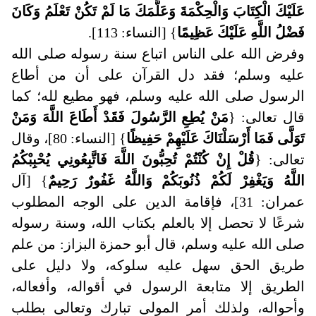
عَلَيْكَ الْكِتَابَ وَالْحِكْمَةَ وَعَلَّمَكَ مَا لَمْ تَكُنْ تَعْلَمُ وَكَانَ
فَضْلُ اللَّهِ عَلَيْكَ عَظِيمًا
} [النساء: 113].
وفرض الله على الناس اتباع سنة رسوله صلى الله
عليه وسلم؛ فقد دل القرآن على أن من أطاع
الرسول صلى الله عليه وسلم، فهو مطيع لله؛ كما
قال تعالى: {
مَنْ يُطِعِ الرَّسُولَ فَقَدْ أَطَاعَ اللَّهَ وَمَنْ
تَوَلَّى فَمَا أَرْسَلْنَاكَ عَلَيْهِمْ حَفِيظًا
} [النساء: 80]، وقال
تعالى: {
قُلْ إِنْ كُنْتُمْ تُحِبُّونَ اللَّهَ فَاتَّبِعُونِي يُحْبِبْكُمُ
اللَّهُ وَيَغْفِرْ لَكُمْ ذُنُوبَكُمْ وَاللَّهُ غَفُورٌ رَحِيمٌ
} [آل
عمران: 31]، فإقامة الدين على الوجه المطلوب
شرعًا لا تحصل إلا بالعلم بكتاب الله، وسنة رسوله
صلى الله عليه وسلم، قال أبو حمزة البزاز: من علم
طريق الحق سهل عليه سلوكه، ولا دليل على
الطريق إلا متابعة الرسول في أقواله، وأفعاله،
وأحواله، ولذلك أمر المولى تبارك وتعالى بطلب