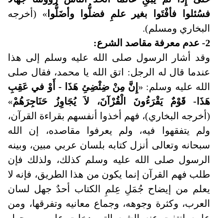
فسُئلوا فأفْتَوا بغير علمِ فضلُّوا وأضَلُّوا
» (أخرجه
البخاري ومسلم).
2- عدم معرفة مقاصد الشرع
:
وقد أشار الرسول صلى الله عليه وسلم إلى هذا
عندما قال له الرجل: اتق الله يا محمد، فقال صلى
الله عليه وسلم: «
إِنَّ مِنْ ضِئْضِئِ هَذَا - أَوْ في عَقِبِ
هَذَا- قَوْمٌ يَقْرَءُونَ الْقُرْآنَ، لاَ يُجَاوِزُ حَنَاجِرَهُمْ
»
(أخرجه البخاري)، فهم أخذوا أنفسهم بقراءة القرآن،
ولم يتفقهوا فيه، ولم يعرفوا مقاصده، إن الله
سبحانه وتعالى أنزل كتابه بلسان عربي مبين، وبينه
الرسول صلى الله عليه وسلم كذلك، ولذلك فإن
طلب فهم القرآن إنما يكون من هذا الطريق، فإنه لا
يعلم من إيضاح جُمَلِ عِلمِ الكتاب أحدٌ جهل لسان
العرب، وكثرة وجوهه، وجماع معانيه وتفرقها، ومن