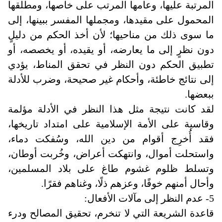
المرتبة عليها، وعامها المرتب على خاصها، ومطلقها
المحمول على مقيدها، ومجملها المفسر ببينها، إلى
ما سوى ذلك من مناحيها؛ لأن أخذ الحكم من دليلٍ
دون نظرٍ إلى ما يعارضه، أو يقيده، أو يخصصه، أو
تطبيق الحكم دون النظر في تحقق المناط، يؤدي
إلى نتائج خاطئة، وأحكام غير صحيحة، وضرب للأدلة
ببعضها
.
لقد كانت نتيجة مثل هذا النظر في الأدلة مؤلمة
وقاسية على الأمة الإسلامية على امتداد تاريخها،
فقد أُخرِج أقوام من دين الله، وسُفكت دماء،
واستحلت أموال، وانتهكت أعراض، وخُربت أوطان،
وتسلط ظلوم غشوم طاغ على بلاد المسلمين،
وأحال أمنهم خوفًا، وعزهم ذلًا، وغناهم فقرًا.
5- عدم النظر إلى مآلات الأفعال:
قاعدة الشريعة التي لا تنخرم، تحقيق المصالح ودرء