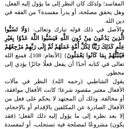
المفاسد؛ ولذلك كان النظر إلى ما يؤول إليه الفعل،
وهل يحقق مصلحة، أو يدرأ مفسدة؟ من الفقه في
دين الله
.
والأصل في ذلك قوله تبارك وتعالى: {
وَلَا تَسُبُّوا
الَّذِينَ يَدْعُونَ مِنْ دُونِ اللَّهِ فَيَسُبُّوا اللَّهَ عَدْوًا بِغَيْرِ
عِلْمٍ كَذَلِكَ زَيَّنَّا لِكُلِّ أُمَّةٍ عَمَلَهُمْ ثُمَّ إِلَى رَبِّهِمْ مَرْجِعُهُمْ
فَيُنَبِّئُهُمْ بِمَا كَانُوا يَعْمَلُونَ
} [الأنعام: 108]، فمنع الله
تعالى في كتابه أحدًا أن يفعل فعلًا جائزًا يؤدي إلى
محظور.
يقول الشاطبي (رحمه الله): النظر في مآلات
الأفعال معتبر مقصود شرعا؛ كانت الأفعال موافقة،
أو مخالفة. وذلك أن المجتهد لا يحكم على فعل من
الأفعال الصادرة عن المكلفين بالإقدام أو بالإحجام،
إلا بعد نظره إلى ما يؤول إليه ذلك الفعل؛ (فقد
يكون) مشروعًا لمصلحة فيه تستجلب، أو لمفسدة