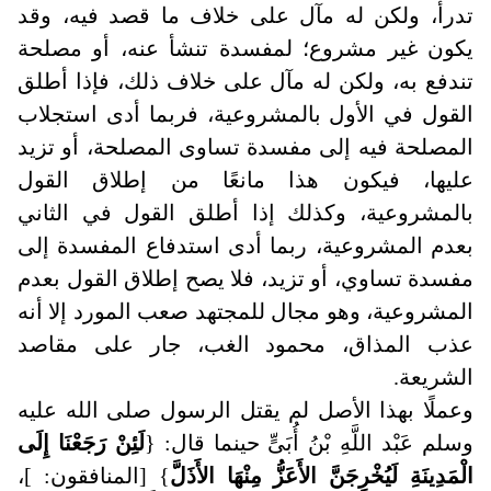
تدرأ، ولكن له مآل على خلاف ما قصد فيه، وقد
يكون غير مشروع؛ لمفسدة تنشأ عنه، أو مصلحة
تندفع به، ولكن له مآل على خلاف ذلك، فإذا أطلق
القول في الأول بالمشروعية، فربما أدى استجلاب
المصلحة فيه إلى مفسدة تساوى المصلحة، أو تزيد
عليها، فيكون هذا مانعًا من إطلاق القول
بالمشروعية، وكذلك إذا أطلق القول في الثاني
بعدم المشروعية، ربما أدى استدفاع المفسدة إلى
مفسدة تساوي، أو تزيد، فلا يصح إطلاق القول بعدم
المشروعية، وهو مجال للمجتهد صعب المورد إلا أنه
عذب المذاق، محمود الغب، جار على مقاصد
الشريعة.
وعملًا بهذا الأصل لم يقتل الرسول صلى الله عليه
وسلم عَبْد اللَّهِ بْنُ أُبَىٍّ حينما قال: {
لَئِنْ رَجَعْنَا إِلَى
الْمَدِينَةِ لَيُخْرِجَنَّ الأَعَزُّ مِنْهَا الأَذَلَّ
} [المنافقون: ]،