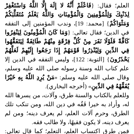
العلم؛ فقال: {
فَاعْلَمْ أَنَّهُ لا إِلَهَ إِلَّا اللَّهُ وَاسْتَغْفِرْ
لِذَنْبِكَ وَلِلْمُؤْمِنِينَ وَالْمُؤْمِنَاتِ وَاللَّهُ يَعْلَمُ مُتَقَلَّبَكُمْ
وَمَثْوَاكُمْ
} [محمد: 19]، وندب المؤمنين إلى التفقه
في الدين؛ فقال تعالى: {
وَمَا كَانَ الْمُؤْمِنُونَ لِيَنْفِرُوا
كَافَّةً فَلَوْلَا نَفَرَ مِنْ كُلِّ فِرْقَةٍ مِنْهُمْ طَائِفَةٌ لِيَتَفَقَّهُوا
فِي الدِّينِ وَلِيُنْذِرُوا قَوْمَهُمْ إِذَا رَجَعُوا إِلَيْهِمْ لَعَلَّهُمْ
يَحْذَرُونَ
} [التوبة: 122]، وليس التفقه في الدين إلا
علم كتاب الله وسنة رسوله صلى الله عليه وسلم،
وقال صلى الله عليه وسلم: «
مَنْ يُرِدِ اللّهُ بِهِ خَيْرًا
يُفَقِّهْهُ فِي الدِّينِ
» (أخرجه البخاري).
وللعلم بالكتاب والسنة طرق، وآلات، من يسرها الله
له، وأراد به خيرا فَقُه في دين الله، ومن تنكب تلك
الطرق، وحرم آلات العلم، لم يعرف دينه؛ ومن لم
يعرف دينه، لا يكون فقيهًا، ولا طالب فقه
.
فمن طرق اكتساب العلم، التعلم؛ كما قال تعالى: