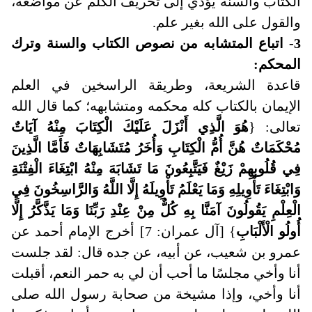
الكتاب والسنة يؤدي إلى تحريف الكلم عن مواضعه،
والقول على الله بغير علم
.
3- اتباع المتشابه من نصوص الكتاب والسنة وترك
المحكم
:
قاعدة الشريعة، وطريقة الراسخين في العلم
الإيمان بالكتاب كله محكمه ومتشابهه؛ كما قال الله
تعالى: {
هُوَ الَّذِي أَنْزَلَ عَلَيْكَ الْكِتَابَ مِنْهُ آيَاتٌ
مُحْكَمَاتٌ هُنَّ أُمُّ الْكِتَابِ وَأُخَرُ مُتَشَابِهَاتٌ فَأَمَّا الَّذِينَ
فِي قُلُوبِهِمْ زَيْغٌ فَيَتَّبِعُونَ مَا تَشَابَهَ مِنْهُ ابْتِغَاءَ الْفِتْنَةِ
وَابْتِغَاءَ تَأْوِيلِهِ وَمَا يَعْلَمُ تَأْوِيلَهُ إِلَّا اللَّهُ وَالرَّاسِخُونَ فِي
الْعِلْمِ يَقُولُونَ آمَنَّا بِهِ كُلٌّ مِنْ عِنْدِ رَبِّنَا وَمَا يَذَّكَّرُ إِلَّا
أُولُو الْأَلْبَابِ
} [آل عمران: 7] أخرج الإمام أحمد عن
عمرو بن شعيب، عن أبيه، عن جده قال: لقد جلست
أنا وأخي مجلسًا ما أحب أن لي به حمر النعم، أقبلت
أنا وأخي، وإذا مشيخة من صحابة رسول الله صلى