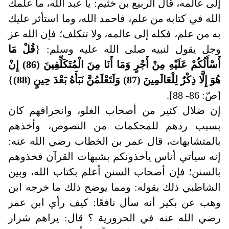
إلى عالمه، قال الربيع بن خثيم: يا عبد الله، ما علمك
الله في كتابه من علم، فاحمد الله، وما استأثر عليك
به من علم، فكله إلى عالمه، ولا تتكلف؛ فإن الله عز
وجل يقول لنبيه صلى الله عليه وسلم: {
قُلْ مَا
أَسْأَلُكُمْ عَلَيْهِ مِنْ أَجْرٍ وَمَا أَنَا مِنَ الْمُتَكَلِّفِينَ (86) إِنْ
هُوَ إِلَّا ذِكْرٌ لِلْعَالَمِينَ (87) وَلَتَعْلَمُنَّ نَبَأَهُ بَعْدَ حِينٍ (88)
}
[صّ: 86- 88].
إن ضلال كثير من أصحاب الغلو، وانحرافهم كان
بسبب ردهم للمحكمات من النصوص، وأخذهم
بالمتشابهات، قال عمر بن الخطاب رضي الله عنه:
إنه سيأتي أناس يأخذونكم بشبهات القرآن فخذوهم
بالسنن؛ فإن أصحاب السنن أعلم بكتاب الله، وبين
الشاطبي ذلك بقوله: ومما يوضح ذلك ما خرجه ابن
وهب عن بكير أنه سأل نافعًا: كيف رأي ابن عمر
رضي الله عنه في الحرورية ؟ قال: يراهم شرار