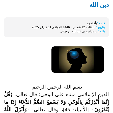
دين الله
قسم :
بأقلامهم
بتاريخ :
الثلاثاء ، 12 شعبان ، 1446 الموافق 11 فبراير 2025
بقلم :
د. إبراهيم بن عبد الله الزهراني
بسم الله الرحمن الرحيم
الدين الإسلامي مبناه على الوحي؛ قال تعالى: {
قُلْ
إِنَّمَا أُنْذِرُكُمْ بِالْوَحْيِ وَلا يَسْمَعُ الصُّمُّ الدُّعَاءَ إِذَا مَا
يُنْذَرُونَ
} [الأنبياء: 45]، وقال تعالى: {
وَأَنْزَلَ اللَّهُ