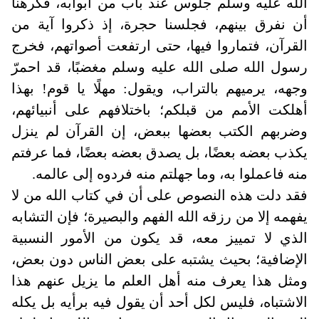
الله عليه وسلم جلوس عند باب من أبوابه، فكرهنا
أن نفرق بينهم، فجلسنا حجرة، إذ ذكروا آية من
القرآن، فتماروا فيها، حتى ارتفعت أصواتهم، فخرج
رسول الله صلى الله عليه وسلم مغضبًا، قد احمرّ
وجهه، يرميهم بالتراب، ويقول: مهلًا يا قوم! بهذا
أهلكت الأمم من قبلكم؛ باختلافهم على أنبيائهم،
وضربهم الكتب بعضها ببعض، إن القرآن لم ينزل
يكذب بعضه بعضًا، بل يصدق بعضه بعضًا، فما عرفتم
منه فاعملوا به، وما جهلتم منه فردوه إلى عالمه.
فقد دلت هذه النصوص على أن في كتاب الله من لا
يفهمه إلا من رزقه الله الفهم والبصيرة؛ فإن التشابه
الذي لا تمييز معه، قد يكون من الأمور النسبية
الإضافية؛ بحيث يشتبه على بعض الناس دون بعض،
ومثل هذا يعرف منه أهل العلم ما يزيل عنهم هذا
الاشتباه، فليس لكل أحد أن يقول فيه برأيه بل يكله