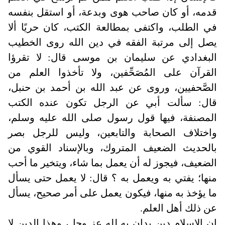
قدمه، أو كان صاحب هوى وبدعة، أو استقل بنفسه
في الطلب، واكتفى بمطالعة الكتب، كان حريًا ألا
يصل إلى مرتبة الفقه في دين الله روى الخطيب
البغدادي عن سليمان بن موسى قال: لا تقرؤا
القرآن على المُصَحِّفين، ولا تأخذوا العلم من
الصَّحفيين، وروى عن عبد الله بن أحمد بن حنبل،
قال: سألت أبي عن الرجل تكون عنده الكتب
المصنفة، فيها قول رسول صلى الله عليه وسلم،
واختلاف الصحابة والتابعين، وليس للرجل بصر
بالحديث الضعيف المتروك، وبالإسناد القوي من
الضعيف، فيجوز له أن يعمل بما شاء، ويتخير ما أحب
منها؛ يفتي به ويعمل به ؟ قال: لا يعمل حتى يسأل
ما يؤخذ به منها، فيكون يعمل على أمر صحيح، يسأل
عن ذلك أهل العلم.
إن الإسلام دين يدان به لله عز وجل، وهذا الدين لا