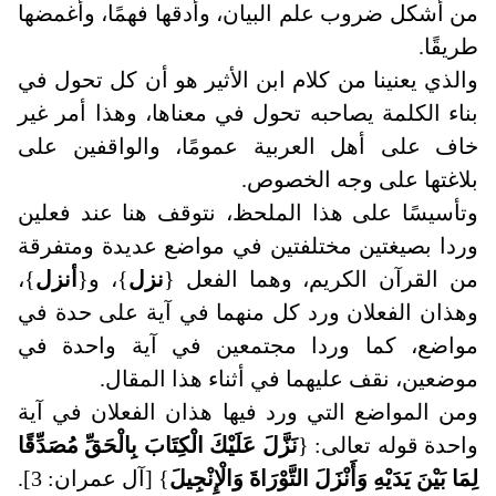
من أشكل ضروب علم البيان، وأدقها فهمًا، وأغمضها
طريقًا.
والذي يعنينا من كلام ابن الأثير هو أن كل تحول في
بناء الكلمة يصاحبه تحول في معناها، وهذا أمر غير
خاف على أهل العربية عمومًا، والواقفين على
بلاغتها على وجه الخصوص
.
وتأسيسًا على هذا الملحظ، نتوقف هنا عند فعلين
وردا بصيغتين مختلفتين في مواضع عديدة ومتفرقة
من القرآن الكريم، وهما الفعل {
نزل
}، و{
أنزل
}،
وهذان الفعلان ورد كل منهما في آية على حدة في
مواضع، كما وردا مجتمعين في آية واحدة في
موضعين، نقف عليهما في أثناء هذا المقال
.
ومن المواضع التي ورد فيها هذان الفعلان في آية
واحدة قوله تعالى: {
نَزَّلَ عَلَيْكَ الْكِتَابَ بِالْحَقِّ مُصَدِّقًا
لِمَا بَيْنَ يَدَيْهِ وَأَنْزَلَ التَّوْرَاةَ وَالْإِنْجِيلَ
} [آل عمران: 3].