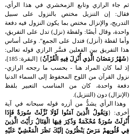
ثم جاء الرازي وتابع الزمخشري في هذا الرأي،
فقال: إن التنزيل مختص بالنزول على سبيل
التدريج، والإنزال مختص بما يكون النزول فيه دفعة
واحدة، وقال أيضًا: ولفظة (نزل) تدل على التفريق،
وأما لفظة (أنزل) فتدل على الجمع". وعلى أساس
هذا التفريق بين الفعلين فسَّر الرازي قوله تعالى:
{
شَهْرُ رَمَضَانَ الَّذِي أُنْزِلَ فِيهِ الْقُرْآنُ
} [البقرة: 185]،
إذ لما كان المراد هنا - بحسب ما رجحه الرازي-
نزول القرآن من اللوح المحفوظ إلى السماء الدنيا
دفعة واحدة، كان من المناسب التعبير بلفظ
(الإنزال) دون (التنزيل).
وهذا الرأي يشدُّ من أزره قوله سبحانه في آية
أخرى: {
وَيَقُولُ الَّذِينَ آمَنُوا لَوْلَا نُزِّلَتْ سُورَةٌ فَإِذَا
أُنْزِلَتْ سُورَةٌ مُحْكَمَةٌ وَذُكِرَ فِيهَا الْقِتَالُ رَأَيْتَ الَّذِينَ
فِي قُلُوبِهِمْ مَرَضٌ يَنْظُرُونَ إِلَيْكَ نَظَرَ الْمَغْشِيِّ عَلَيْهِ