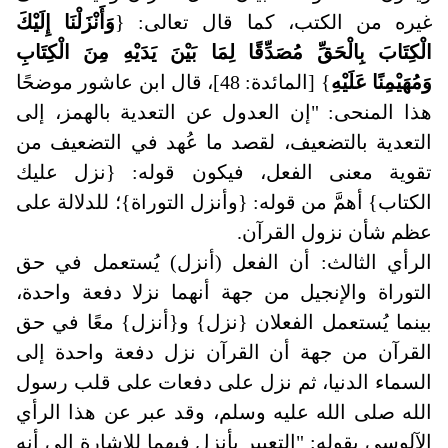
غيره من الكتب، كما قال تعالى: {
وَأَنْزَلْنَا إِلَيْكَ
الْكِتَابَ بِالْحَقِّ مُصَدِّقًا لِمَا بَيْنَ يَدَيْهِ مِنَ الْكِتَابِ
وَمُهَيْمِنًا عَلَيْهِ
} [المائدة: 48]، قال ابن عاشور موضحًا
هذا المنحى: "إن العدول عن التعدية بالهمز، إلى
التعدية بالتضعيف، لقصد ما عُهد في التضعيف من
تقوية معنى الفعل، فيكون قوله: {نزل عليك
الكتاب} أهمَّ من قوله: {وأنزل التوراة}؛ للدلالة على
عظم شأن نزول القرآن.
الرأي الثالث: أن الفعل (أنزل) يُستعمل في حق
التوراة والإنجيل من جهة أنهما نزلا دفعة واحدة،
بينما يُستعمل الفعلان {نزل} و{أنزل} معًا في حق
القرآن من جهة أن القرآن نزل دفعة واحدة إلى
السماء الدنيا، ثم نزل على دفعات على قلب رسول
الله صلى الله عليه وسلم، وقد عبر عن هذا الرأي
الآلوسي بقوله: "التعبير بأنزل فيهما للإشارة إلى أنه