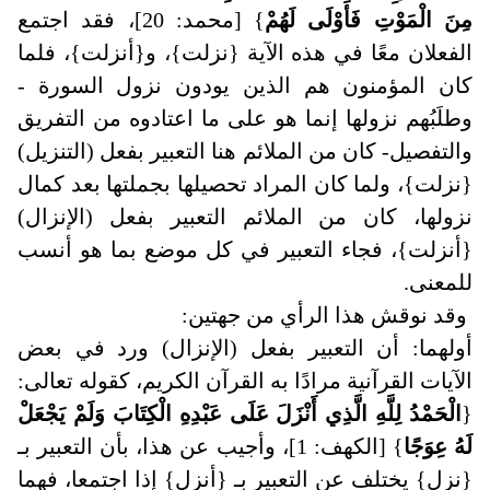
مِنَ الْمَوْتِ فَأَوْلَى لَهُمْ
} [محمد: 20]، فقد اجتمع
الفعلان معًا في هذه الآية {نزلت}، و{أنزلت}، فلما
كان المؤمنون هم الذين يودون نزول السورة -
وطلَبُهم نزولها إنما هو على ما اعتادوه من التفريق
والتفصيل- كان من الملائم هنا التعبير بفعل (التنزيل)
{نزلت}، ولما كان المراد تحصيلها بجملتها بعد كمال
نزولها، كان من الملائم التعبير بفعل (الإنزال)
{أنزلت}، فجاء التعبير في كل موضع بما هو أنسب
للمعنى.
وقد نوقش هذا الرأي من جهتين
:
أولهما: أن التعبير بفعل (الإنزال) ورد في بعض
الآيات القرآنية مرادًا به القرآن الكريم، كقوله تعالى:
{
الْحَمْدُ لِلَّهِ الَّذِي أَنْزَلَ عَلَى عَبْدِهِ الْكِتَابَ وَلَمْ يَجْعَلْ
لَهُ عِوَجًا
} [الكهف: 1]، وأجيب عن هذا، بأن التعبير بـ
{نزل} يختلف عن التعبير بـ {أنزل} إذا اجتمعا، فهما