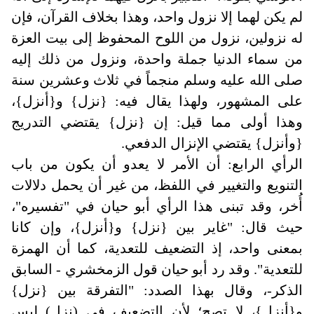
لم يكن لهما إلا نزول واحد، وهذا بخلاف القرآن، فإن
له نزولين، نزول من اللوح المحفوظ إلى بيت العزة
من سماء الدنيا جملة واحدة، ونزول من ذلك إليه
صلى الله عليه وسلم منجماً في ثلاث وعشرين سنة
على المشهور، ولهذا يقال فيه: {نزل} و{أنزل}،
وهذا أولى مما قيل: إن {نزل} يقتضي التدريج
{وأنزل} يقتضي الإنزال الدفعي.
الرأي الرابع: أن الأمر لا يعدو أن يكون من باب
التنويع والتغيير في اللفظ، من غير أن يحمل دلالات
أُخر، وقد تبنى هذا الرأي أبو حيان في "تفسيره"،
حيث قال: "غاير بين {نزل} و{أنزل}، وإن كانا
بمعنى واحد، إذ التضعيف للتعدية، كما أن الهمزة
للتعدية". وقد رد أبو حيان قول الزمخشري - السابق
الذكر-، وقال بهذا الصدد: "التفرقة بين {نزل}
و{أنزل}، لا تصح؛ لأن التضعيف في (نزل) ليس