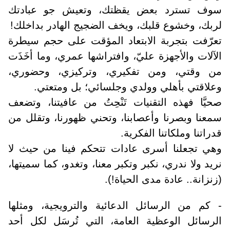
سوف تسترد بعض يقظتك، وتعيش جو عبادتك
لربك، وخشوع قلبك، ويخف الضجيج الهادر بداخلك!
تعرّفت بتجربة الابتعاد المؤقت على حجم سيطرة
الآلات والأجهزة عليّ، وافتراشها عمري، وما أخَذَت
من وقتي، ومن تفكيري، وتركيزي، وحضوري،
وعلاقتي بأهلي وولدي وجلسائي؛ بل ومتعتي.
صحيَّا فهذه التقنيات تَنْحِتُ من عافيتنا، وتضعف
سمعنا وبصرنا وأعصابنا، وتحني ظهورنا، وتقلل من
قدراتنا وملكاتنا الفكرية.
وهي تجعلنا أسرى عادات تتحكم فينا من حيث لا
نريد ولا ندري، نكبر وتكبر معنا، وتغدو، كما سميتها،
(زنزانة.. عادة مدى الحياة!).
- كم من الرسائل الدعائية والترويجية، ومثلها
الرسائل الوعظية العامة، التي تُرسَل لكل أحد