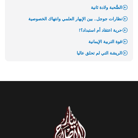
الصُّحبة ولادة ثانية
نظارات جوجل.. بين الإبهار العلمي وانتهاك الخصوصية
حرية اعتقاد أم استبداد؟!
قوة التربية الإيمانية
الريشة التي لم تحلق عاليا