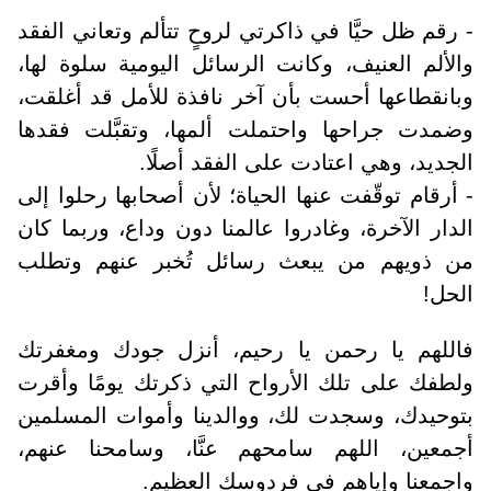
- رقم ظل حيَّا في ذاكرتي لروحٍ تتألم وتعاني الفقد
والألم العنيف، وكانت الرسائل اليومية سلوة لها،
وبانقطاعها أحست بأن آخر نافذة للأمل قد أغلقت،
وضمدت جراحها واحتملت ألمها، وتقبَّلت فقدها
الجديد، وهي اعتادت على الفقد أصلًا.
- أرقام توقّفت عنها الحياة؛ لأن أصحابها رحلوا إلى
الدار الآخرة، وغادروا عالمنا دون وداع، وربما كان
من ذويهم من يبعث رسائل تُخبر عنهم وتطلب
الحل!
فاللهم يا رحمن يا رحيم، أنزل جودك ومغفرتك
ولطفك على تلك الأرواح التي ذكرتك يومًا وأقرت
بتوحيدك، وسجدت لك، ووالدينا وأموات المسلمين
أجمعين، اللهم سامحهم عنَّا، وسامحنا عنهم،
واجمعنا وإياهم في فردوسك العظيم.