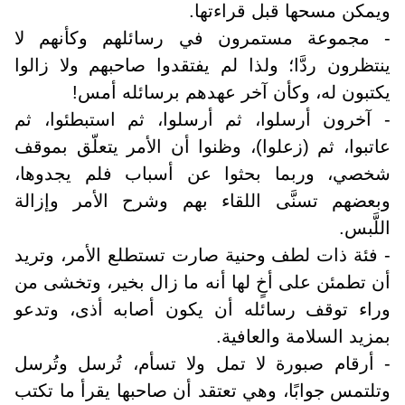
ويمكن مسحها قبل قراءتها.
- مجموعة مستمرون في رسائلهم وكأنهم لا
ينتظرون ردَّا؛ ولذا لم يفتقدوا صاحبهم ولا زالوا
يكتبون له، وكأن آخر عهدهم برسائله أمس!
- آخرون أرسلوا، ثم أرسلوا، ثم استبطئوا، ثم
عاتبوا، ثم (زعلوا)، وظنوا أن الأمر يتعلّق بموقف
شخصي، وربما بحثوا عن أسباب فلم يجدوها،
وبعضهم تسنَّى اللقاء بهم وشرح الأمر وإزالة
اللَّبس.
- فئة ذات لطف وحنية صارت تستطلع الأمر، وتريد
أن تطمئن على أخٍ لها أنه ما زال بخير، وتخشى من
وراء توقف رسائله أن يكون أصابه أذى، وتدعو
بمزيد السلامة والعافية.
- أرقام صبورة لا تمل ولا تسأم، تُرسل وتُرسل
وتلتمس جوابًا، وهي تعتقد أن صاحبها يقرأ ما تكتب