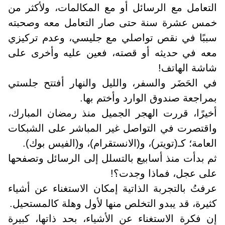
التعامل مع الرسائل أو مع المكالمات، ولأكثر من
خمس عشرة سنة حتى صار التعامل معه وصحبته
سببًا في نقص تواصلي مع جليسي، وعدم تركيزي
معه في حديثه أو قصته، فعين عليه وأخرى على
شاشة الهاتف!
في الحَضَر والسفر، والليل والنهار أفتتح جلستي
بمراجعة صندوق الوارد وأختم بها.
أخيرًا، قررت الهجر الجميل منذ رمضان المبارك،
واقتصرت في التواصل غير المباشر على الشبكات
العامة؛ كـ(تويتر)، و(الانستقرام)، و(الفيس بوك).
ثم بدأت منذ أسابيع بالتسلل إلى الرسائل وتصفحها
على عجل، فماذا وجدت؟!
عرفتُ بالتجربة الذاتية إمكان الاستغناء عن أشياء
كثيرة، قد يبدو التخلص منها لأول وهلة كالمستحيل.
إن فكرة الاستغناء عن الأشياء، بحد ذاتها، كبيرة