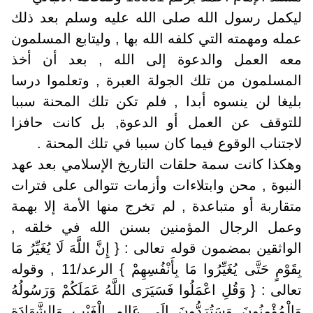
ليكمل رسول الله صلى الله عليه وسلم بعد ذلك
عمله ومهمته التي كلفه الله بها , وليتابع المسلمون
معه العمل والدعوة إلى الله , بعد أن أخذ
المسلمون من تلك الجولة العبرة , وتعلموا درسا
بليغا لن ينسوه أبدا , فلم تكن تلك المحنة سببا
للتوقف عن العمل أو الدعوة, بل كانت حافزا
لاجتناب الوقوع فيما كان سببا في تلك المحنة .
وهكذا كانت سمة حلقات التاريخ الإسلامي بعد عهد
النبوة , محن وابتلاءات وأزمات تتوالى على فترات
متقاربة أو متباعدة , لم تخرج منها الأمة إلا بهمة
وعمل الرجال المؤمنين بسنن الله في خلقه ,
الواثقين بمضمون قوله تعالى : { إِنَّ اللَّهَ لَا يُغَيِّرُ مَا
بِقَوْمٍ حَتَّى يُغَيِّرُوا مَا بِأَنْفُسِهِمْ } الرعد/11 , وقوله
تعالى : { وَقُلِ اعْمَلُوا فَسَيَرَى اللَّهُ عَمَلَكُمْ وَرَسُولُهُ
وَالْمُؤْمِنُونَ وَسَتُرَدُّونَ إِلَى عَالِمِ الْغَيْبِ وَالشَّهَادَةِ