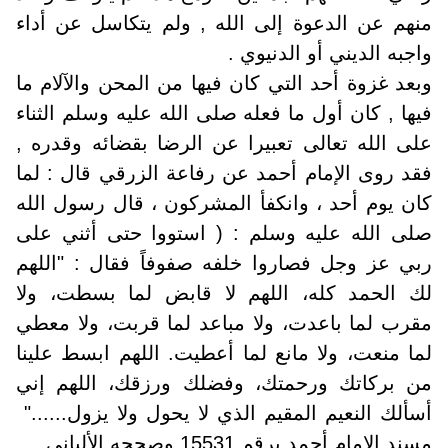
منهم عن الدعوة إلى الله , ولم يتكاسل عن أداء
واجبه الديني أو الدنيوي .
وبعد غزوة أحد التي كان فيها من المحن والآلام ما
فيها , كان أول ما فعله صلى الله عليه وسلم الثناء
على الله تعالى تعبيرا عن الرضا بقضائه وقدره ,
فقد روى الإمام أحمد عن رفاعة الزرقي قال : لما
كان يوم أحد ، وانكفأ المشركون ، قال رسول الله
صلى الله عليه وسلم : ( استووا حتى أثني على
ربي عز وجل فصاروا خلفه صفوفاً فقال : "اللهم
لك الحمد كله، اللهم لا قابض لما بسطت، ولا
مقرب لما باعدت، ولا مباعد لما قربت، ولا معطي
لما منعت، ولا مانع لما أعطيت. اللهم ابسط علينا
من بركاتك ورحمتك، وفضلك ورزقك، اللهم إني
أسألك النعيم المقيم الذي لا يحول ولا يزول......"
مسند الإمام أحمد برقم 15531 وصححه الألباني