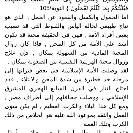
فَيُنَبِّئُكُمْ بِمَا كُنْتُمْ تَعْمَلُونَ } التوبة/105
أما الخمول والكسل والقعود عن العمل , الذي هو
نتاج طبيعي لحالة اليأس والقنوط التي قد تصيب
بعض أفراد الأمة , فهي في الحقيقة محنة قد تكون
أشد على الأمة من كل المحن , فإذا كان زوال
المحنة المادية من السهولة بمكان , فإن علاج
وزوال محنة الهزيمة النفسية من الصعوبة بمكان .
لقد وصلت الأمة الإسلامية في بعض فتراتها إلى
مرحلة جد خطيرة من شدة المحن والابتلاء , فقد
اجتاح التتار في القرن السابع الهجري المشرق
الإسلامي , ووصلت جحافلهم إلى أطراف مصر ,
ومع كل هذا البلاء والكرب العظيم , لم يكن سوى
العمل والثقة بموعود الله عليه هو الخلاص من ذلك
الكرب وتلك الغمة .
فقد قيض الله تعالى لهذه المحنة رجالا من أمثال