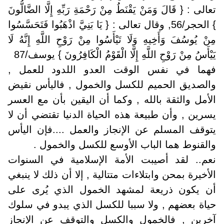
تعالى : { قَالَ وَمَنْ يَقْنَطُ مِنْ رَحْمَةِ رَبِّهِ إِلَّا الضَّالُّونَ
} الحجر/56, وقال تعالى : { يَا بَنِيَّ اذْهَبُوا فَتَحَسَّسُوا
مِنْ يُوسُفَ وَأَخِيهِ وَلَا تَيْأَسُوا مِنْ رَوْحِ اللَّهِ إِنَّهُ لَا
يَيْأَسُ مِنْ رَوْحِ اللَّهِ إِلَّا الْقَوْمُ الْكَافِرُونَ } يوسف/87
فهما في نفس الوقت العدو اللدود للعمل ,
والصديق الحميم للكسل والخمول , فاليأس نقيض
الأمل والثقة بالله , وكما أن اليقين بأن مع العسر
يسرين , وأن طبيعة هذه الحياة الدنيا تقتضي أن لا
يتوقف المسلم عن الإنجاز والعمل ....فإن اليأس
والقنوط هما الباب الأوسع للكسل والخمول .
نعم.. لقد أصيبت الأمة الإسلامية في السنوات
الأخيرة بمحن وابتلاءات متتالية , إلا أن ذلك لا ينبغي
أن يكون ذريعة لمشهد الخمول الذي يُرى على
حياة بعضهم , ولا سببا للكسل الذي يبدو في سلوك
آخرين , فالخمول والكسل والتوقف عن الإنجاز