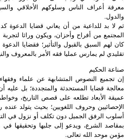
معرفة أعراف الناس وسلوكهم الأخلاقي والس
والدول
.
ثم لا بد للداعية من أن يعاني قضايا الدعوة ك
المجتمع من أفراح وأحزان، ويكون وراثا لتجربة ا
كان لهم السبق بالقبول والتأثير؛ فقضايا الدعوة لا
تقليدي لم يمارس عمليا فقه الأمر بالمعروف وال
صناعة الحكيم
إن تجميع النصوص المتشابهة عن علماء وفقهاء 
معالجة قضايا المستحدثة والمتجددة؛ بل عليه أن
عميقة الأبعاد تطلعه على قصص التاريخ، وخواطر ا
الإحصائيين وحروف اللغويين؛ بحيث يتولد عنده را
أسلوب الرفق الجميل دون تكلف أو نزول في التسه
بمقاصد الشرع، ويدعو إلى جلبها وتحقيقها في 
مؤمن موحد الله تعالى
.