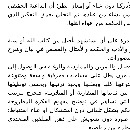
كنا دون عناء أو إمعان نظر؛ أن الداعية الحقيقي
لمن يشاء من عباده، ثم التحلي بعمق التفكير الذي
س الحكمة من أفواه أهلها
.
قدرة على أن يستشهد بأصل من كتاب الله أو سنة
والأدب والحكمة والأمثال والقصص في بيان وشرح
لتصورات
.
صيل والتمرين والممارسة والرغبة في الوصول إلى
قل مرن يطل على مساحات معرفية واسعة ومتنوعة
وعبها كلها ويعقلها ويجيد ترتيبها ويحسن توظيفها
ن ثنائياتها المتقاربة أو المتلازمة، فيخرج بترتيب
 التي تساهم في توضيح مفهوم الفكرة المطروحة
 الحكم بشكل تلقائي دون استشكال أو عناء استنباط؛
صورة دون تشويش على ذهن المتلقين المتعددي
 يطرح من مواضيع
.