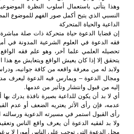
وهذا يتأتى باستعمال أسلوب النظرة الموضوعية
النسبي الذي يتيح أكمل صور الفهم للموضوع الم
الداعية والحياة المتحركة
إن قضايا الدعوة حياة متحركة ذات صلة مباشرة 
فقه الدعوة في العلوم الشرعية المدونة في أم
تحصيله العلمي علما آخر، وهو علم فقه الواقع 
يتحقق إلا إذا كان يعيش الواقع ويتعايش مع هذا ا
ولابد له من معرفة واقعه من كافة جوانبه، ودر
ومجال الدعوة – ويمارس فيه الدعوة ليعرف مدى ت
إليه من قبول وانتشار وتأثير من عدمها
.
أي لا بد أن يكون للداعية بصيرة نافذة يدرك بها 
عدمه، فإن رأى الأثر يعتريه الضعف أو عدم القب
رأى القبول استمر في مسيرته الدعوية ورسالته الر
ولا بد لفقيه الدعوة أن يعرف واقع الناس وتعقيد
محل الدعوة التي توجب على الناس أمورا لا يرغبون