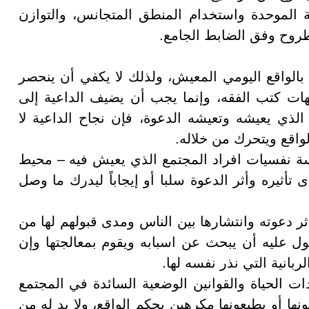
 الموحدة واستخدام المنطق المتجانس، والتوازن
طروح وفق الضابط الجامع
.
بالواقع اليومي المعيش، ولذلك لا يكفي أن ينحصر
هات كتب الفقه، وإنما يجب أن يضيف الداعية إلى
الذي يعيشه وتعيشه الدعوة، فإن نجاح الداعية لا
لواقع ويتحرك من خلاله
.
اسة نفسيات افراد المجتمع الذي يعيش فيه – محيط
أثيره وأثر الدعوة سلبا أو إيجاباً ليدرك ما وصل
أثر دعوته وانتشارها بين الناس ومدى قبولهم لها من
ول عليه أن يبحث عن اسبابه ويقوم بمعالجتها وإن
بانية التي نذر نفسه لها
.
ات الحياة والقوانين الوضعية السائدة في المجتمع
ها أو يطيعونها مكرهين بحكم الواقع، ولا بد له من