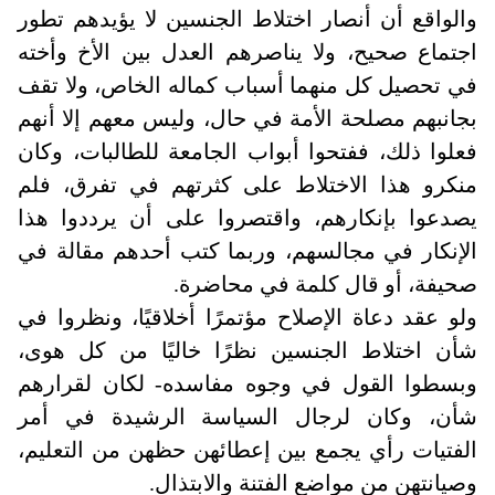
والواقع أن أنصار اختلاط الجنسين لا يؤيدهم تطور
اجتماع صحيح، ولا يناصرهم العدل بين الأخ وأخته
في تحصيل كل منهما أسباب كماله الخاص، ولا تقف
بجانبهم مصلحة الأمة في حال، وليس معهم إلا أنهم
فعلوا ذلك، ففتحوا أبواب الجامعة للطالبات، وكان
منكرو هذا الاختلاط على كثرتهم في تفرق، فلم
يصدعوا بإنكارهم، واقتصروا على أن يرددوا هذا
الإنكار في مجالسهم، وربما كتب أحدهم مقالة في
صحيفة، أو قال كلمة في محاضرة
.
ولو عقد دعاة الإصلاح مؤتمرًا أخلاقيًا، ونظروا في
شأن اختلاط الجنسين نظرًا خاليًا من كل هوى،
وبسطوا القول في وجوه مفاسده- لكان لقرارهم
شأن، وكان لرجال السياسة الرشيدة في أمر
الفتيات رأي يجمع بين إعطائهن حظهن من التعليم،
وصيانتهن من مواضع الفتنة والابتذال.