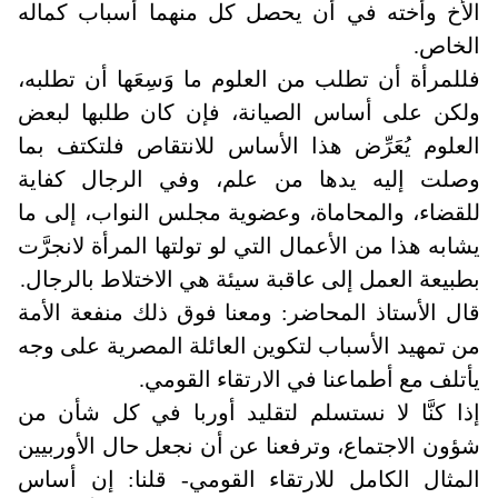
الأخ وأخته في أن يحصل كل منهما أسباب كماله
الخاص
.
فللمرأة أن تطلب من العلوم ما وَسِعَها أن تطلبه،
ولكن على أساس الصيانة، فإن كان طلبها لبعض
العلوم يُعَرِّض هذا الأساس للانتقاص فلتكتف بما
وصلت إليه يدها من علم، وفي الرجال كفاية
للقضاء، والمحاماة، وعضوية مجلس النواب، إلى ما
يشابه هذا من الأعمال التي لو تولتها المرأة لانجرَّت
بطبيعة العمل إلى عاقبة سيئة هي الاختلاط بالرجال
.
قال الأستاذ المحاضر: ومعنا فوق ذلك منفعة الأمة
من تمهيد الأسباب لتكوين العائلة المصرية على وجه
يأتلف مع أطماعنا في الارتقاء القومي
.
إذا كنَّا لا نستسلم لتقليد أوربا في كل شأن من
شؤون الاجتماع، وترفعنا عن أن نجعل حال الأوربيين
المثال الكامل للارتقاء القومي- قلنا: إن أساس