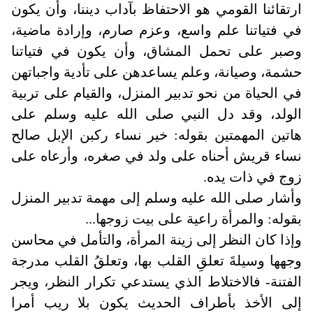
ارتقائنا القومي هو الاحتفاظ بآداب ديننا، وأن يكون
في فتياتنا علم واسع، وعزم صارم، وإرادة ماضية،
وصبر على تحمل المشاق، وأن يكون في فتياتنا
حشمة، وصيانة، وعلم يساعدهن على تأدية واجباتهن
في الحياة من نحو تدبير المنزل، والقيام على تربية
الولد، وقد دل النبي صلى الله عليه وسلم على
هاتين المهمتين بقوله: خير نساء ركبن الإبل صالح
نساء قريش أحناه على ولد في صغره، وأرعاه على
زوج في ذات يده
.
وأشار صلى الله عليه وسلم إلى مهمة تدبير المنزل
بقوله: والمرأة راعية على بيت زوجها
...
وإذا كان النظر إلى زينة المرأة، والتأمل في محاسن
وجهها وسيلةَ تعلقِ القلب بها، وتعلقُ القلب مدرجة
الفتنة- فالاختلاط الذي يستدعي تكرار النظر، ويجر
إلى الأخذ بأطراف الحديث يكون بلا ريب أمرا