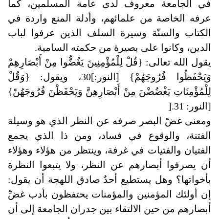
في الجامعة معروف لدى عامة المسلمين، كما
عرفه الخاصة من علمائهم، وأدلة المنع واردة في
الكتاب والسنّة وسيرة السلف الذين عرفوا لباب
الدين، وكانوا على بصيرة من حكمته السامية
.
يقول الله تعالى: {قُلْ لِلْمُؤْمِنِينَ يَغُضُّوا مِنْ أَبْصَارِهِمْ
وَيَحْفَظُوا فُرُوجَهُمْ} [النور:]30، ويقول: {وَقُلْ
لِلْمُؤْمِنَاتِ يَغْضُضْنَ مِنْ أَبْصَارِهِنَّ وَيَحْفَظْنَ فُرُوجَهُنّ}
[النور: 31
].
ومعنى غضّ البصر صرفه عن النظر الذي هو وسيلة
الفتنة، والوقوع في فساد، ومن ذا الذي يجمع
الفتيان والفتيات في غرفة، وينتظر من هؤلاء وهؤلاء
أن يصرفوا أبصارهم عن النظر، ولا يتبعوا النظرة
بأخواتها؟ وهل يستطيع أحدٌ صادق اللهجة أن يقول:
إن أولئك المؤمنين والمؤمنات يحتفظون بأدب غضِّ
أبصارهم من حين الالتقاء بين جدران الجامعة إلى أن