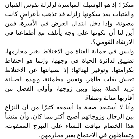
منكرًا؛ إذ هو الوسيلة المباشرة لزلزلة نفوس الفتيان
والفتيات بعد سكونها زلزلة قد تذهب بأعراضٍ كانت
مصونة، وإذا دخل ابتذال العرض في الأسرة، فمن
أين لنا أن نكونها على وجه يأتلف مع أطماعنا في
الارتقاء القومي؟
.
وليس في حماية الفتاة من الاختلاط بغير محارمها،
تضييق لدائرة الحياة في وجهها، وإنما هو احتفاظ
بكرامتها، وتوفير لهنائها؛ إذ بصيانتها عن الاختلاط
تعيش بقلب طاهر، ونفس مطمئنة، وبهذه الصيانة
تزيد الصلة بينها وبين زوجها، وأولي الفضل من
أقاربها متانة وصفاءً
.
وأنا لا أستبعد صحة ما أسمعه كثيرًا من أن النزاع
بين الرجال وزوجاتهم أصبح أكثر مما كان، وأن منشأ
هذا الخصام تهافت النساء على التبرج الممقوت،
وتساهلهن في الاجتماع بغير محارمهن
.