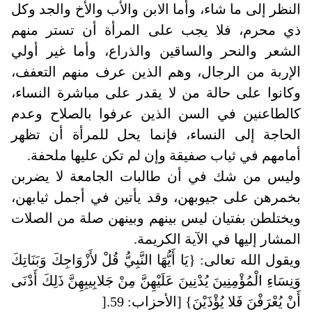
النظر إلى ما شاء، وأما الابن والأب والأخ والجد وكل
ذي محرم، فلا يجب على المرأة أن تستر منهم
الشعر والنحر والساقين والذراع، وأما غير أولي
الإربة من الرجال، وهم الذين عرف منهم التعفف،
وكانوا على حالة من لا يقدر على مباشرة النساء،
كالطاعنين في السن الذين عرفوا بالصلاح وعدم
الحاجة إلى النساء، فإنما يحل للمرأة أن تظهر
أمامهم في ثياب صفيقة وإن لم تكن عليها ملحفة
.
وليس من شك في أن طالبات الجامعة لا يضربن
بخمرهن على جيوبهن، وقد يأتين في أجمل ثيابهن،
ويختلطن بفتيان ليس بينهم وبينهن صلة من الصلات
المشار إليها في الآية الكريمة
.
ويقول الله تعالى: {يَا أَيُّهَا النَّبِيُّ قُلْ لأَزْوَاجِكَ وَبَنَاتِكَ
وَنِسَاءِ الْمُؤْمِنِينَ يُدْنِينَ عَلَيْهِنَّ مِنْ جَلابِيبِهِنَّ ذَلِكَ أَدْنَى
أَنْ يُعْرَفْنَ فَلا يُؤْذَيْنَ} [الأحزاب: 59
].