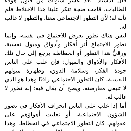
قال الأستاذ: بعد عشر سنوات من قبول هؤلاء
الطالبات، قامت ضجة تنكر علينا هذا الاختلاط فلم
نأبه له؛ لأن التطور الاجتماعي معنا، والتطور لا غالب
له
.
ليس هناك تطور يعرض للاجتماع في نفسه، وإنما
تطور الاجتماع أثر أفكار وأذواق وميول نفسية،
ورقيُّ هذا التطور أو انحطاطه يرجع إلى حال تلك
الأفكار والأذواق والميول؛ فإن غلب على الناس
جودة الفكر، وسلامة الذوق، وطهارة ميولهم
النفسية- كان التطور الاجتماعي راقيًا وهذا هو الذي
لا تنبغي معارضته، ويصح أن يقال فيه: إنه تطور لا
غالب له
.
أما إذا غلب على الناس انحراف الأفكار في تصور
الشؤون الاجتماعية، أو تغلبت أهواؤهم على
عقولهم، كان التطور الاجتماعي في انحطاط، وهذا