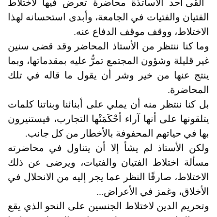
ألقى أحد الأساتذة محاضرة تعرض فيها لاختلاط
الفتيان والفتيات في الجامعة، وأبدى استحسانه لهذا
الاختلاط، ووقف موقف الدفاع عنه
.
وما كنا ننتظر من الأستاذ المحاضر وقد قضى سنين
غير قليلة وشؤون المجتمع تمرُّ عليه بمقدماتها، وبما
ينتج عنها من خير وشر أن يقول ما قاله في تلك
المحاضرة
.
بل كنا ننتظر منه أن يملي على أبنائنا وبناتنا كلمات
يتلقونها على أنها آراء أحْكَمَتْها التجارب، فيستنيرون
بها في حياتهم المحفوفة بالأخطار من كل جانب
.
ولكن الأستاذ لم يشأ إلا أن يتناول في محاضرته
مسألة اختلاط الفتيان والفتيات، ويرضى عن ذلك
الاختلاط، صارفًا النظر عما يجر إليه من الانحلال في
الأخلاق، وغمز في الأعراض
...
وتحريم الدين لاختلاط الجنسين على النحو الذي يقع