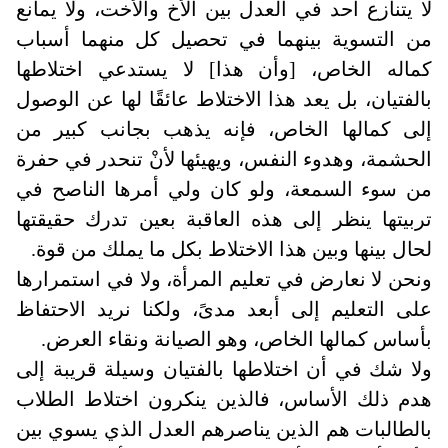
لا يتنازع أحد في العدل بين الأخ والأخت، ولا يمانع
من التسوية بينهما في تحصيل كل منهما أسباب
كماله الخاص، [وأن هذا] لا يستدعي اختلاطها
بالفتيان، بل يعد هذا الاختلاط عائقًا لها عن الوصول
إلى كمالها الخاص، فإنه يذهب بجانب كبير من
الحشمة، وهدوء النفس، ويهيئها لأنْ تنحدر في حفرة
من سوء السمعة، ولو كان ولي أمرها الناصح في
تربيتها ينظر إلى هذه العاقبة بعين تدرك حقيقتها
لحال بينها وبين هذا الاختلاط بكل ما يملك من قوة
.
ونحن لا نعارض في تعليم المرأة، ولا في استمرارها
على التعليم إلى أبعد مدىً، ولكنا نريد الاحتفاظ
بأساس كمالها الخاص، وهو الصيانة ونقاء العرض
.
ولا شك في أن اختلاطها بالفتيان وسيلة قريبة إلى
هدم ذلك الأساس، فالذين ينكرون اختلاط الطلاب
بالطالبات هم الذين يناصرهم العدل الذي يسوي بين