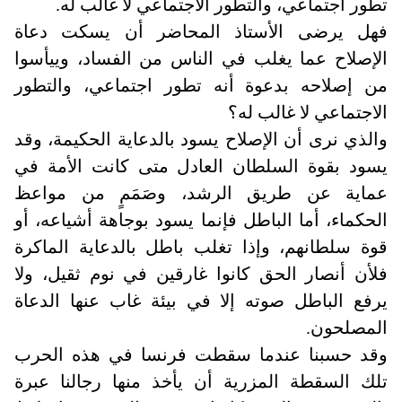
تطور اجتماعي، والتطور الاجتماعي لا غالب له
.
فهل يرضى الأستاذ المحاضر أن يسكت دعاة
الإصلاح عما يغلب في الناس من الفساد، وييأسوا
من إصلاحه بدعوة أنه تطور اجتماعي، والتطور
الاجتماعي لا غالب له؟
والذي نرى أن الإصلاح يسود بالدعاية الحكيمة، وقد
يسود بقوة السلطان العادل متى كانت الأمة في
عماية عن طريق الرشد، وصَمَمٍ من مواعظ
الحكماء، أما الباطل فإنما يسود بوجاهة أشياعه، أو
قوة سلطانهم، وإذا تغلب باطل بالدعاية الماكرة
فلأن أنصار الحق كانوا غارقين في نوم ثقيل، ولا
يرفع الباطل صوته إلا في بيئة غاب عنها الدعاة
المصلحون
.
وقد حسبنا عندما سقطت فرنسا في هذه الحرب
تلك السقطة المزرية أن يأخذ منها رجالنا عبرة