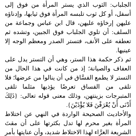
الجلباب: الثوب الذي يستر المرأة من فوق إلى
أسفل، أو كل ثوب تلبسه المرأة فوق ثيابها، وإدناؤه
عليهن إرخاؤه عليهن، قال ابن عباس وجماعة من
السلف: أن تلوي الجلباب فوق الجبين، وتشده ثم
تعطفه على الأنف، فتستر الصدر ومعظم الوجه إلا
عينيها
.
ثم ذكر حكمة هذا الستر، وهي أن التستر يدل على
العفاف والصيانة؛ إذ من كانت في هذا الحال من
التستر لا يطمع الفسَّاق في أن ينالوا من عرضها؛ فلا
تلقى من الفساق تعرضًا يؤذيها مثلما تلقى
المتبرجات بزينتهن، وذلك معنى قوله تعالى: {ذَلِكَ
أَدْنَى أَنْ يُعْرَفْنَ فَلا يُؤْذَيْنَ}.
والأحاديث الصحيحة الواردة في النهي عن اختلاط
المرأة بغير محرم لها تدل بكثرتها على أن مقتَ
الشريعة الغرَّاء لهذا الاختلاط شديد، وأن عنايتها بأمر