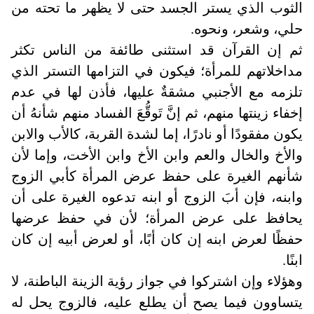
الثوب الذي يستر الجسد حتى لا يظهر ما تحته من
حلي، وشعر، ونحوه
.
ثم إن القرآن قد استثنى طائفة من الناس تكثر
مداخلاتهم للمرأة؛ فيكون في التزامها التستر الذي
تلزمه مع الأجنبي مشقةٌ عليها، فأذن لها في عدم
إخفاء زينتها منهم، ثم إنَّ تَوقُّعَ الفساد منهم شأنهُ أن
يكون مفقودًا أو نادرًا، إما لشدة القربة، كالأب والابن
والأخ والخال والعم وابن الأخ وابن الأخت، وإما لأن
شأنهم الغيرة على حفظ عرض المرأة كأبي الزوج
وابنه، فإن أبَ الزوج أو ابنه تدعوه الغيرة على أن
يحافظ على عرض المرأة؛ لأن في حفظ عرضها
حفظًا لعرض ابنه إن كان أبًا، أو لعرض أبيه إن كان
ابنًا
.
وهؤلاء وإن اشتركوا في جواز رؤية الزينة الباطنة، لا
يتساوون فيما يصح أن يطلع عليه، فالزوج يحل له