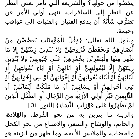
ينفضّوا من حولها؟ والشريعة التي تأمر بغض النظر
عن النظر إلى السافرات، تنهى أولي الأمر عن
تَصَرُّفٍ شَأْنُهُ أن يدفع الفتيان والفتيات إلى عواقب
وخيمة
.
ويقول الله تعالى: {وَقُلْ لِلْمُؤْمِنَاتِ يَغْضُضْنَ مِنْ
أَبْصَارِهِنَّ وَيَحْفَظْنَ فُرُوجَهُنَّ وَلا يُبْدِينَ زِينَتَهُنَّ إِلا مَا
ظَهَرَ مِنْهَا وَلْيَضْرِبْنَ بِخُمُرِهِنَّ عَلَى جُيُوبِهِنَّ وَلا يُبْدِينَ
زِينَتَهُنَّ إِلَّا لِبُعُولَتِهِنَّ أَوْ آبَائِهِنَّ أَوْ آبَاءِ بُعُولَتِهِنَّ أَوْ
أَبْنَائِهِنَّ أَوْ أَبْنَاءِ بُعُولَتِهِنَّ أَوْ إِخْوَانِهِنَّ أَوْ بَنِي إِخْوَانِهِنَّ أَوْ
بَنِي أَخَوَاتِهِنَّ أَوْ نِسَائِهِنَّ أَوْ مَا مَلَكَتْ أَيْمَانُهُنَّ أَوِ
التَّابِعِينَ غَيْرِ أُولِي الأِرْبَةِ مِنَ الرِّجَالِ أَوِ الطِّفْلِ الَّذِينَ
لَمْ يَظْهَرُوا عَلَى عَوْرَاتِ النِّسَاءِ} [النور: 31
].
والزينة ما يتزين به من نحو القُرط، والقِلادة،
والخاتم، والوشاح والشعر، والأصباغ من نحو الكحل
والخضاب، والملابس الأنيقة، وما ظهر من الزينة هو