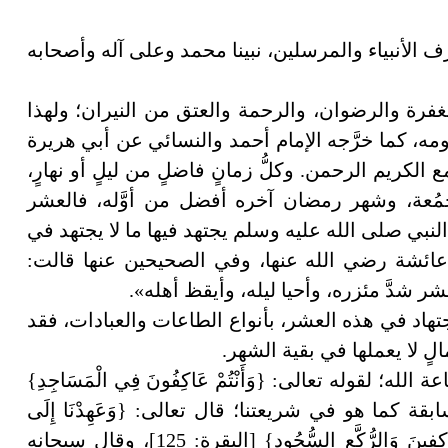
 الأنبياء والمرسلين، نبينا محمد وعلى آله وأصحابه
غفرة والرضوان، والرحمة والعتق من النيران؛ ولهذا
ومه، كما خرَّجه الإمام أحمد والنسائي عن أبي هريرة
الكريم الرحمن. وكلُّ زمانٍ فاضلٍ من ليلٍ أو نهارٍ،
جُمُعة، وشهر رمضان آخره أفضل من أوَّله، فالعشر
لنبي صلى الله عليه وسلم يجتهد فيها ما لا يجتهد في
ين عائشة رضي الله عنها، وفي الصحيحين عنها قالت:
 شدَّ مئزره، وأحيا ليله، وأيقظ أهله».
جتهاد في هذه العشر، بأنواع الطاعات والعبادات، فقد
الٍ لا يعملها في بقية الشهر.
؛ لقوله تعالى: {وَأَنْتُمْ عَاكِفُونَ فِي الْمَسَاجِدِ}
 السابقة كما هو في شريعتنا؛ قال تعالى: {وَعَهِدْنَا إِلَى
إِبْرَاهِيمَ وَإِسْمَاعِيلَ أَنْ طَهِّرَا بَيْتِيَ لِلطَّائِفِينَ وَالْعَاكِفِينَ وَالرُّكَّعِ السُّجُودِ} [البقرة: 125]، وقال سبحانه