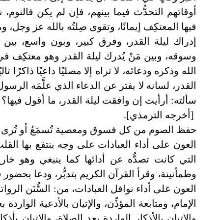
أوقاتهم التحدُّث فيما بينهم، فإن لم يكن فالنوم، 
فيها المعتكِف إيمانًا، وتقوى صِلتُه بالله عز وجل، 
إدراك ليلة القدر، وفرق كبير، وبون واسع، بين مَ
وسوقه، وبين مَنْ يُدرك ليلة القدر وهو معتكِف ف
الله وذكره ودعائه، لا تراه إلا مصليًا داعيًا ذاكرًا تال
القدر، لسانه لا يفتر عن الدعاء الذي علَّمَه الر
سألته: أرأيت إن وافقت ليلة القدر، ما أقول فيها؟ قا
[أخرجه الترمذي].
حفظ الصوم من كل فسوق ومعصية تُسمَعُ أو تُرى أو
العون على أداء العبادات على وجه ينتفع بها الق
التي كانت تصدُّه عن أدائها كما ينبغي وهو خار
وطمأنينة، وقرأ القرآن الكريم بتدبُّر، ودعا بحضور 
العون على أداء نوافل العبادات، من: السُّنَن الرواتب
الإمام، ومتابعة المؤذِّن، والإتيان بالأدعية الواردة 
والإتيان بالأذكار الواردة بعد الصلاة، والإتيان بأذك