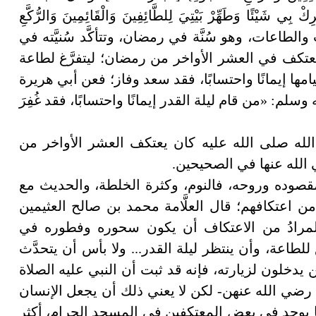
كْ بِي شَيْئًا وَطَهِّرْ بَيْتِيَ لِلطَّائِفِينَ وَالْقَائِمِينَ وَالرُّكَّعِ
أفضل القرب والطاعات، وهو سُنَّة في رمضان، وتتأكَّد سُنيَّته في
عتكف في العشر الأواخر من رمضان؛ ليتفرَّغ لطاعة
قيامها إيمانًا واحتسابًا، فقد سعد وفاز؛ فعن أبي هريرة
م: «من قام ليلة القدر إيمانًا واحتسابًا، فقد غُفِرَ
ل الله صلى الله عليه كان يعتكف العشر الأواخر من
الله عنها في الصحيحين.
ومقصوده وروحه، فالنوم، وكثرة الخلطة، والحديث مع
من اعتكافهم؛ قال العلَّامة محمد بن صالح العثيمين
المرادُ من الاعتكاف أن يكون سحوره وفطوره في
لطاعة، وأن ينتظر ليلة القدر... ولا بأس أن يتحدَّث
ن يدخلون لزيارته، فإنه قد ثبت أن النبي عليه الصلاة
ه رضي الله عنهن- لكن لا يعني ذلك أن يجعل الإنسان
ما يوجد في بعض المعتكفين في المسجد الحرام، أكثر