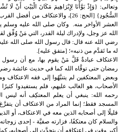
وتعالى: {وَإِذْ بَوَّأْنَا لِإِبْرَاهِيمَ مَكَانَ الْبَيْتِ أَنْ لَا تُشْرِ
السُّجُودِ} [الحج: 26]، والاعتكاف من 
العشر الأواخر منه. وكان صلى الله عليه وسلم ي
الله عز وجل، ولإدراك ليلة القدر، التي مَنْ وُفِّق ل
رضي الله عنه قال: قال رسول الله صلى الله عليه وسل
له ما تَقدَّم من ذنبه»؛ [متفق عليه].
الاعتكاف عبادةٌ قَلَّ مَنْ يقوم بها، مع أن رسو
رمضان حتى توفَّاه الله كما في حديث عائشة رضي 
وبعض المعتكفين لم يتنبَّهُوا إلى فقه الاعتكاف 
الأصحاب، هو الغالب عليهم، فلم يستفيدوا كثيرًا 
رحمه الله: ينبغي أن يعلم المعتكِف أنه ليس 
المسجد فقط؛ إنما المراد من الاعتكاف أن يتفرَّغ ل
قليلًا إلى أصحابه الذين معه في الاعتكاف، أو الذي
والسلام كان معتكفًا، فزارته صفيَّة - إحدى زوجات
أكبر وقتٍ في اعتكافه أن يتحدَّث إلى أصحابه، ك