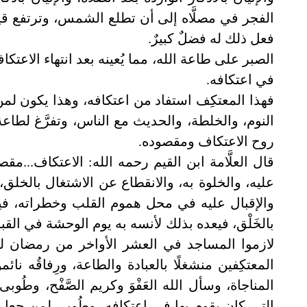
الفجر في مصلَّاه إلى أن تطلع الشمس، وترتفع قيد ر
فعل ذلك له فضلٌ كبيرٌ.
الصبر على طاعة الله، مما يُعينه بعد انتهاء الاعت
في اعتكافه.
فهذا المعتكِف استفاد من اعتكافه، وهذا يكون لمن 
النوم، والخلطة، والحديث مع الناس، وتفرَّغ لطاعة
روح الاعتكاف ومقصوده.
قال العلَّامة ابن القيم رحمه الله: الاعتكاف...
عليه، والخلوة به، والانقطاع عن الاشتغال بالخلق، 
والإقبال عليه في محل هموم القلب وخطراته، فيستول
بالخَلْق، فيعده بذلك لأنسه به يوم الوحشة في القب
لازموا المساجد في العشر الأواخر من رمضان لط
المعتكِفين منشغلًا بالعبادة والطاعة، ورِفاقُه
المناجاة، وسأل الله العَفْوَ وكريم الصَّفْح، وطُ
التي كان يقوم بها في اعتكافه، وطُوبى لمن جع