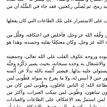
مح، ثم يُصلِّي ركعتين، فقد جاء في السُّنَّة أن من
كاف على الاستمرار على تلك الطاعات التي كان يفعلها
وفَّقَه الله عز وجل، فأخلص في اعتكافه، وقلَّل من
 الله عز وجل، وكان معتكِفًا بقلبه وجسده، وهذا هو
مقصوده وروحه عكوف القلب على الله تعالى، وجمعيته
والاشتغال به وحده سبحانه، بحيث يصير ذِكْرُه وحبُّه
ي عليه بدلها...فيصير أُنْسه بالله بدلًا عن أُنْسه
ور حين لا أنيس له، ولا ما يفرح به سواه. فطُوبى لمن
اعة الله؛ إذ الناس غافلون، وطُوبى لمن كان من
 نائمون ساهون، وطُوبى لمن سكب العبرات، وأكثر من
وبى لمن استمرَّ بعد الاعتكاف على الطاعات والعبادات
ل من طول مكثه في المسجد في الاعتكاف بداية أن