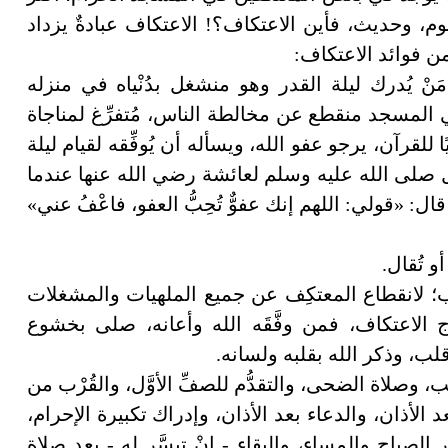
نوم، وحديث، فأين الاعتكاف؟! الاعتكاف عبادةٌ يزداد
ومن فوائد الاعتكاف:
نْ يُدرك ليلة القدر وهو منشغل بدُنْياه في منزله
ي المسجد منقطع عن مخالطة الناس، مُتفرِّغ لمناجاة
يًا للقرآن، يرجو عفو الله، ويسأله أن يُوفِّقه لقيام ليلة
سول صلى الله عليه وسلم لعائشة رضي الله عنها عندما
ل: «قولي: اللهم إنك عفوٌّ تُحِبُّ العفو، فاعْفُ عني»
 تُقال.
لب؛ لانقطاع المعتكِف عن جميع الملهيات والمشغلات
ج الاعتكاف، فمن وفَّقَه الله وأعانه، صلى بخشوع
قلب، وذكر الله بقلبه ولسانه.
، وصلاة الضحى، والتقدُّم للصفِّ الأوَّل، والقُرْب من
بعد الأذان، والدعاء بعد الأذان، وإدراك تكبيرة الإحرام،
ار الصباح والمساء، والبقاء - إنْ تيسَّر له - بعد صلاة