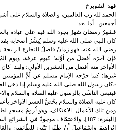
فهد الشويرخ
الحمد لله رب العالمين، والصلاة والسلام على أشرف
أجمعين...أما بعد:
فشهرُ رمضان شهرٌ يجود الله فيه على عباده بالم
كان النبي صلى الله عليه وسلم يُبشِّرُ أصحابه بقد
رضي الله عنه، فهو زمانٌ فاضلٌ للتجارة الرابحة مع 
فإن آخرَه أفضلُ من أوَّله؛ كيوم عرفة، ويوم ال
الأواخر منه أفضل من العشرين الأولى؛ ولهذا كان ا
غيرها؛ كما خرَّجه الإمام مسلم عن أُمِّ المؤمن
«كان رسول الله صلى الله عليه وسلم إذا دخل العشر
فينبغي التأسِّي بالرسول عليه الصلاة والسلام والا
كان عليه الصلاة والسلام يخُصُّ العشر الأواخر بأعم
ومن تلك الأعمال: الاعتكاف، وهو لُزومُ مسجدٍ لطاعة الله
[البقرة: 187]. والاعتكاف موجودٌ في الشرائع