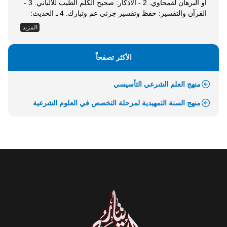
أو البرهان لقمحاوي. 2 - الأذكار: صحيح الكلم الطيب للألباني. 3 -
القرآن والتفسير: حفظ وتفسير جزئي عم وتبارك. 4 ـ الحديث:
حفظ وشرح الأربعين النووية من مختصر جامع العلوم والحكم
المزيد
للدكتور هشام برغش. 5 - السيرة: الرحيق المختوم للمباركفوري،
ومعرفة الدروس المستفادة. 6 - العقيدة: تطهير الجنان ـ...
الأكثر تصفحاً
منهج العلم الشرعي التأسيسي
منهج السنة التمهيدية لمرحلة التخصص في العلوم الشرعية