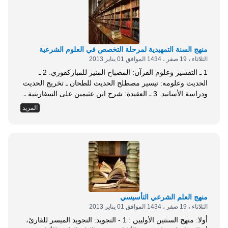
منهج السنة التمهيدية لمرحلة التخصص في العلوم الشرعية
الثلاثاء ، 19 صفر ، 1434 الموافق 01 يناير 2013
1 ـ التفسير وعلوم القرآن: المصباح المنير للمباركفوري. 2 ـ
الحديث وعلومه: تيسير مصطلح الحديث للطحان ـ تخريج الحديث
ودراسة الأسانيد. 3 ـ العقيدة: شرح ابن عثيمين على السفارينية ـ
الموسوعة الميسرة للمذاهب والأديان المعاصرة. 4 ـ اللغة
المزيد
العربية: النحو المصفى لمحمد عيد ـ قواعد الإملاء والترقيم المقرر
على المعاهد الأزهرية ـ البلاغة الواضحة لعلي الجارم ومصطفى
أمين ـ &laquo;موسوعة...
منهج العلم الشرعي التأسيسي
الثلاثاء ، 19 صفر ، 1434 الموافق 01 يناير 2013
أولا: منهج السنتين الأوليين : 1 - التجويد: التجويد الميسر للقارئ،