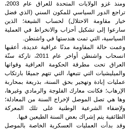
ومنذ غزو الولايات المتحدة للعراق عام 2003،
تراجع الدور السياسي للمكون السني (الذي فضل
خيار مقاومة الاحتلال) لحساب الشيعة؛ الذين
سارعوا إلى تشكيل أحزاب والانخراط في العملية
السياسية، التي تمت هندستها في واشنطن.
وعمت حالة المقاومة مدنًا عراقية عديدة، أعقبها
انسحاب واشنطن أواخر عام 2011، تاركة سنّة
العراق تحت مطرقة الحكومة العراقية وقواتها
والميليشيات التي تتبعها، التي تتهم جميعًا بارتكاب
عمليات إبادة وتهجير بحق السنة، بذريعة بمحاربة
الإرهاب؛ فكانت معارك الفلوجة والرمادي وغيرها،
وها هي تصل الموصل لإخراج السنة من المعادلة؛
ولإضفاء الشرعية الوطنية على تلك المعركة
الطائفية يتم إشراك بعض السنة الطيعين فيها.
وقد بدأت العمليات العسكرية الخاصة بالموصل