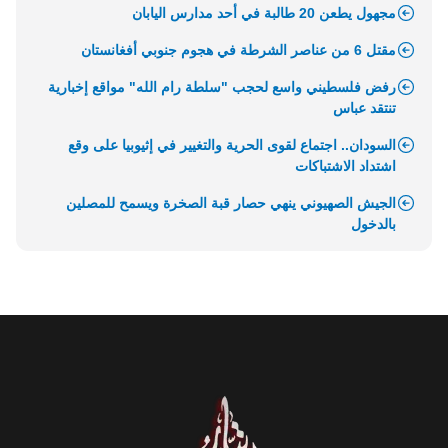
مجهول يطعن 20 طالبة في أحد مدارس اليابان
مقتل 6 من عناصر الشرطة في هجوم جنوبي أفغانستان
رفض فلسطيني واسع لحجب "سلطة رام الله" مواقع إخبارية
تنتقد عباس
السودان.. اجتماع لقوى الحرية والتغيير في إثيوبيا على وقع
اشتداد الاشتباكات
الجيش الصهيوني ينهي حصار قبة الصخرة ويسمح للمصلين
بالدخول