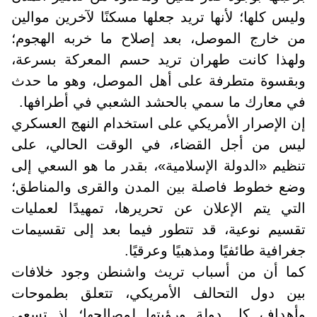
وليس كلها؛ لأنها تريد جعلها مسكنًا لآخرين موالين
من خارج الموصل، بعد إصلاح ما خربه الهجوم؛
ولهذا كانت طهران تريد حسم المعركة بسرعة،
وبقسوة متطرفة على أهل الموصل، وهو ما حدث
في معارك ما سمي بالحشد الشعبي في أطرافها.
إن الإصرار الأمريكي على استخدام النهج العسكري
ليس من أجل القضاء، في الوقت الحالي، على
تنظيم «الدولة الإسلامية»، بقدر ما هو السعي إلى
وضع خطوط فاصلة بين المدن والقرى والمناطق؛
التي يتم الإعلان عن تحريرها، تمهيدًا لعمليات
تقسيم نوعية، قد تتطور فيما بعد إلى تقسيمات
جغرافية طائفيًا ومذهبيًا وعرقيًا.
كما أن من أسباب تريث واشنطن وجود خلافات
بين دول التحالف الأمريكي، تتعلق بطموحات
وأهداف كل دولة ورؤيتها لمصالحها؛ إذ تسعى