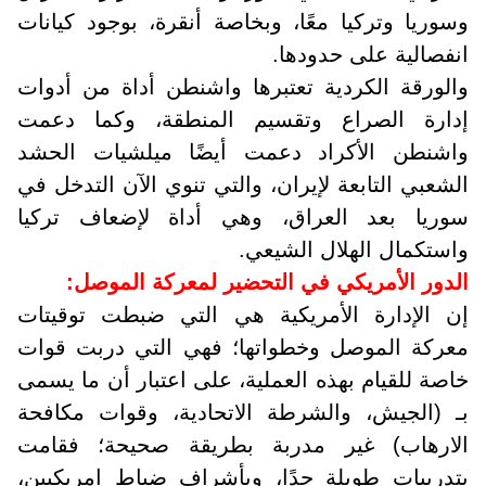
وسوريا وتركيا معًا، وبخاصة أنقرة، بوجود كيانات
انفصالية على حدودها
.
والورقة الكردية تعتبرها واشنطن أداة من أدوات
إدارة الصراع وتقسيم المنطقة،
وكما دعمت
واشنطن الأكراد دعمت أيضًا ميلشيات الحشد
الشعبي التابعة لإيران، والتي تنوي الآن التدخل في
سوريا بعد العراق، وهي أداة لإضعاف تركيا
واستكمال الهلال الشيعي.
الدور الأمريكي في التحضير لمعركة الموصل:
إن الإدارة الأمريكية هي التي ضبطت توقيتات
معركة الموصل وخطواتها؛ فهي التي دربت قوات
خاصة للقيام بهذه العملية، على اعتبار أن ما يسمى
بـ (الجيش
،
والشرطة الاتحادية، وقوات مكافحة
الارهاب) غير مدربة بطريقة صحيحة؛ فقامت
بتدريبات طويلة جدًا، وبأشراف ضباط امريكيين،