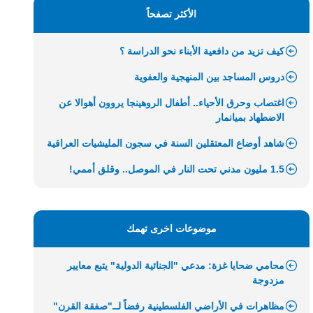
الأكثر تصفحاً
كيف تزيد من دافعية الأبناء نحو الدراسة ؟
دروس المساجد بين المنهجية والعفوية
اغتصاب وحرق الأحياء.. أطفال الروهينجا يروون أهوالا عن
الاضطهاد بميانمار
شاهد أوضاع المعتقلين السنة في سجون المليشيات العراقية
1.5 مليون مدني تحت النار في الموصل.. وقلق أممي!
موضوعات اخرى تهمك
محامي ضحايا غزة: مدعي "الجنائية الدولية" يتبع معايير
مزدوجة
مظاهرات في الأراضي الفلسطينية رفضاً لــ"صفقة القرن"