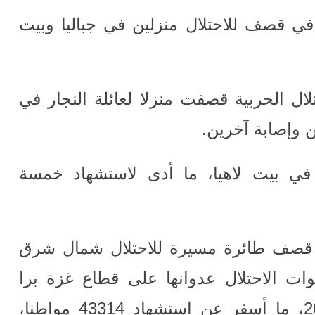
في قصف للاحتلال منزلين في جباليا وبيت
ال الحربية قصفت منزلا لعائلة النجار في
ين وإصابة آخرين
.
في بيت لاهيا، ما أدى لاستشهاد خمسة
قصف طائرة مسيرة للاحتلال شمال شرق
ات الاحتلال عدوانها على قطاع غزة برا
وبحرا وجوا، منذ السابع من أكتوبر 2023، ما أسفر عن استشهاد 43314 مواطنا،