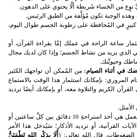
َ نوٍع من الحَساء شَريطة ألَّا يحتوي على الدهون.
يح، وهذه الوجبة تكون مُؤلَّفة من الطبق الرئيس.
ٍ كبيرٍ في المُحافظة على رطوبة الجسم طوال اليوم،
مار ساعة الراحة في عملك إمَّا بقراءة القرآن، أو
نقي الذي يزيد من نشاط الجسم؛ وإذا كان لديك مجال
نشاطك وحيويَّتك.
من المُمكن أن تواجهك الكثير
م المروري: بإمكانك استثمار هذا الوقت بالاستماع
لقرآن الكريم والتلاوة معه، أو بإمكانك أيضًا ترديد
الأمثل.
ضغط العمل: أفضل طريقةٍ للتخفيف من ضغط العمل هي أخذ استراحةِ 10 دقائق بين كلِّ ساعتين أو
يات القرآنية، أو ترديد الأذكار؛ سَيُدخل هذا الأمر
الضغوطات. قال الله تعالى: {
أَلَا بِذِكْرِ اللهِ تَطْمَئِنُّ