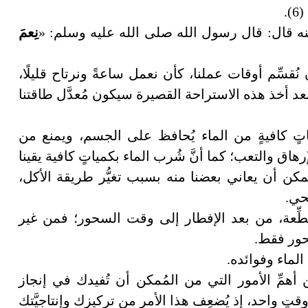
.
 قال: قال رسول الله صلى الله عليه وسلم: «
نِعمَ
ُقسِّم أوقات عملنا، كأن نعمل ساعةً ونرتاح قليلًا،
عد أخذ هذه الاستراحة القصيرة سيكون مُعدَّل طاقتنا
تٍ كافيةٍ من الماء يُحافظ على الجسم، ويمنع من
اق والتعب؛ كما أنَّ شُرب الماء بكمياتٍ كافية يقينا
ُمكن أن يعاني بعضنا منه بسبب تغيُّر طريقة الأكل،
صحي.
طِّعة، من بعد الإفطار إلى وقت السحور؛ فمن غير
حور فقط.
الماء وفوائده.
أهمِّ الأمور التي من المُمكن أن تُفيدك في إنجاز
 وقتٍ واحد، إذ يُضعِف هذا الأمر من تركيزك وإنتاجيَّتك