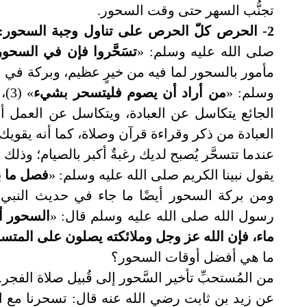
تجنُّب السهر حتى وقت السحور.
2- الحرص كلّ الحرص على تناول وجبة السحور:
صلى الله عليه وسلم: «
تسَحَّروا فإن في السحور
مأمور بالسحور لما فيه من خيرٍ عظيم، وبركة في ا
وسلم: «
من أراد أن يصوم فليتسحر بشيء
» 
الجائع يتكاسل عن العبادة، ويتكاسل عن العمل أ
العبادة من ذكر وقراءة قرآن وصلاة، كما أنه يقويك
عندما تتسحَّر يُصبح لديك رغبةٌ أكبر بالصيام؛ وذلك لأ
يقول نبينا الكريم صلى الله عليه وسلم: «
فصل ما ب
ومن بركة السحور أيضًا ما جاء في حديث النبي
رسول الله صلى الله عليه وسلم قال: «
السحور أ
ماء، فإن الله عز وجل وملائكته يصلون على المتس
ما هي أفضل أوقات السحور؟
من المُستحبِّ تأخير السَّحور إلى قُبيل صلاة الفجر.
عن زيد بن ثابت رضي الله عنه قال: تسحرنا مع ال