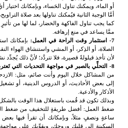
أو الماء، ويمكنك تناول الحَساء، وبإمكانك اختيار أيّ
أمَّا الوجبة الثانية فيُمكنك تناولها بعد صلاة التراو
كما يجب تناول الفاكهة والخضار، لما لها من تأثير
ممَّا يساعد في منع إرهاقه.
7- استثمار وقت الراحة في العمل:
بإمكانك استث
الصلاة، أو الذِكر، أو المشي واستنشاق الهواء ال
لأن تأخذ قيلولةً قصيرة، فلا تتردَّد؛ لأنَّ ذلك يُجدِّد 
8- التحلِّي بالصبر في مواجهة التحديات التي تَعترضك في أثناء الصيام:
من المشاكل خلال اليوم وأنت صائم، مثل: الازدحا
إلى بعض الأحاديث، أو الدروس الدينية، أو تشغيل ا
الأذكار والأدعية.
وبذلك تكون قد قُمت باستغلال هذا الوقت بالشكل 
ساعةٍ ونصفٍ مثلاً، وبإمكانك أن تقرأ فيها بعض الآ
السكينة إلى قلبك وروحك، ويقوِّيك على مواجهة 