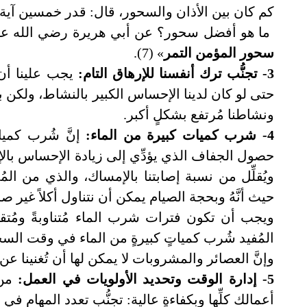
كم كان بين الأذان والسحور، قال: قدر خمسين آية (6)
ما هو أفضل سحور؟ عن أبي هريرة رضي الله عنه
سحور المؤمن التمر
» (7).
3- تجنُّب ترك أنفسنا للإرهاق التام:
يجب علينا أن ن
حتى لو كان لدينا الإحساس الكبير بالنشاط، ولكن ب
ونشاطنا مُرتفع بشكلٍ أكبر.
4- شرب كميات كبيرة من الماء:
إنَّ شُرب كميا
حصول الجفاف الذي يؤدِّي إلى زيادة الإحساس بالإره
ويُقلِّل من نسبة إصابتنا بالإمساك، والذي من الم
حيث أنَّهُ وبحجة الصيام يمكن أن نتناول أكلاً غير 
ويجب أن تكون فترات شرب الماء مُتناوبةً ومُتق
المُفيد شُرب كمياتٍ كبيرةٍ من الماء في وقت الس
وإنَّ العصائر والمشروبات لا يمكن لها أن تُغنينا عن 
5- إدارة الوقت وتحديد الأولويات في العمل:
من 
أعمالك كلِّها وبكفاءةٍ عالية: تجنُّب تعدد المهام في