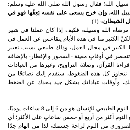
ي سبيل الله؛ فقال رسول الله صلى الله عليه وسلم:
ل الله، وإن خرج يسعى على نفسه يَعِفُها فهو في
يل الشيطان
» (1).
لى مرضاة الله وسبيله، فكيف إذا كان عملنا في شهر
كنَّ الكثير منا في هذه الأيام يتقاعس عن العمل في
لضغط الكبير في مجال العمل، وذلك طبيعي بسبب تغيير
ي تنحصر في أوقاتٍ معينة -السحور والإفطار- بالإضافة
 قراءة القرآن، وصلاة التراويح، وغيرها من العبادات
أن تتجاوز كل هذه الضغوط، سنقدم إليك نصائحًا من
لك، وأوقات عباداتك بشكل جيد يبعدك عن الضغط
إن معدل النوم الطبيعي للإنسان هو من 6 إلى 8 ساعات يوميًا،
النوم أكثر من أربع أو خمس ساعاتٍ على الأكثر؛ أي
روري من النوم لراحة جسمك، لذا من الهام جدًا