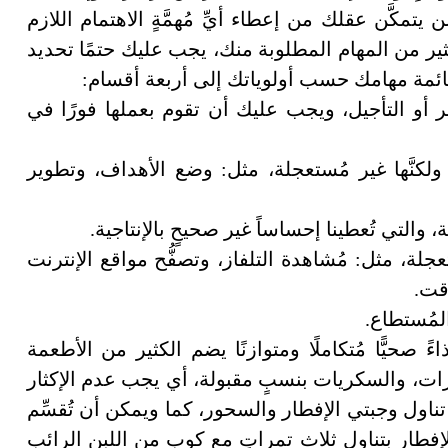
 يتمكَّن عقلك من إعطاء أيِّ مُهمَّةٍ الاهتمام اللازم
ثير من المهام المطلوبة منك، يجب عليك حتمًا تحديد
قائمة مهامك حسب أولوياتك إلى أربعة أقسام:
ير أو التأجيل، ويجب عليك أن تقوم بعملها فورًا في
 ولكنَّها غير مُستعجلة، مثل: وضع الأهداف، وتطوير
 والتي تُعطينا إحساساً غير صحيحٍ بالإنتاجية.
عجلة، مثل: مُشاهدة التلفاز، وتصفُّح مواقع الإنترنت
وقت.
المُستطاع.
 صحيًّا مُتكاملًا ومتوازنًا يضم الكثير من الأطعمة
درات، والسكريات بنسبٍ مقبولة، أي يجب عدم الإكثار
تناول وجبتي الإفطار والسحور، كما ويمكن أن تُقسِّم
إفطار بتناول ثلاث تمراتٍ مع كوبٍ من اللبن الرائب