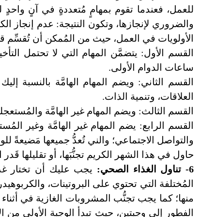
للعمل، فعندما تقوم بمهامٍ مُتعددةٍ في آنٍ واحدٍ لن
والضروري لإنجازها، وتكون النتيجة: عدم إنجاز الك
الأولويات في العمل، حيث من المُمكن أن تُقسِّم 
القسم الأول: يتضمَّن المهام التي لا تحتمل التأخ
ساعات الدوام الأولى.
القسم الثاني: ويضم المهام الهامَّة بالنسبة إليك
العلاقات، وتنمية الذات.
القسم الثالث: ويضم المهام غير الهامَّة والمُستعجلة،
القسم الرابع: يضم المهام غير الهامَّة وغير المُست
والتواصل الاجتماعي؛ والني تُعدُّ جميعها مَضيعةً لل
حاول في هذا الشهر الكريم تجنُّبَها، أو تقليلها قَدر 
6- تناول الغذاء الصحي:
يجب عليك أن تختار غذاءً
المُختلفة التي تحتوي على البروتينات، والكربوهي
منها؛ كما يجب تجنُّب المشروبات الغازية في أثناء 
الفطور إلى وجبتين، حيث تبدأ الوجبة الأولى من ال