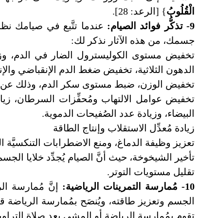
الْقُلُوبُ
} [الرعد: 28].
9- تذكُّر فوائد الصيام:
عندما تتَّبع في صيامك نظامًا
جسمك، من هذه الآثار نذكر لك:
تخفيض مستوى الكوليسترول الضار في الدم، وز
الدهون الثلاثية، تخفيض ضغط الدم الإنقباضي وال
تخفيض الوزن، ضبط مستوى سكر الدم، وذلك عن طري
تخفيض عوامل الالتهاب ومُحفِّزات السرطان، زياد
البيضاء، وزيادة عدد الصُفيحات الدموية.
زيادة مُعدِّل الاستقلاب وإنتاج الطاقة
تعزيز وظيفة الدماغ، ومنع الاضطرابات التنكسيَّة ال
تأخير الشيخوخة، حيث أنَّ الصيام يُجدِّد خلايا الجسم
تقليل مستويات التوتر.
10- مُمارسة التمرينات الرياضية:
إنَّ مُمارسة ال
الجسم وتعزيز طاقته، ويُنصَح بمُمارسة الرياضة ق
تقوم بمُمارسة الرياضة أو المشي بعد صلاة التراوي