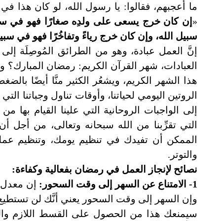
ما أعجبهم، فقالوا: يا رسول الله، لو كان هذا ف
«
إن كان خرج يسعى على ولدِه صغارًا فهو في سبي
سبيل الله، وإن كان خرج رياءً وتفاخُرًا فهو في سب
إنَّ العمل عبادة، وهو من الطرائق المُوصِلَة إ
العبادات، شهر القرآن الكريم: رمضان المبارك؟ ول
هذا الشهر الكريم، ويشعُر الكثير منَّا أيضًا با
الروتين اليومي لحياتنا، وأوقات تناول وجباتنا الت
إلى الواجبات الروحانية التي علينا القيام بها من
التي تقرِّبنا من الله سبحانه وتعالى، من أجل 
الممكن أن تفيدك في تنظيم يومك، وتنظيم عم
والتوتر.
نصائح لإنجاز العمل في رمضان بفعالية وكفاءة:
1- الامتناع عن السهر إلى وقت السحور:
وإن السهر إلى وقت السحور يعني أنَّك لن تستطيع 
سيمنعك هذا من الحصول على القسط اللازم والض