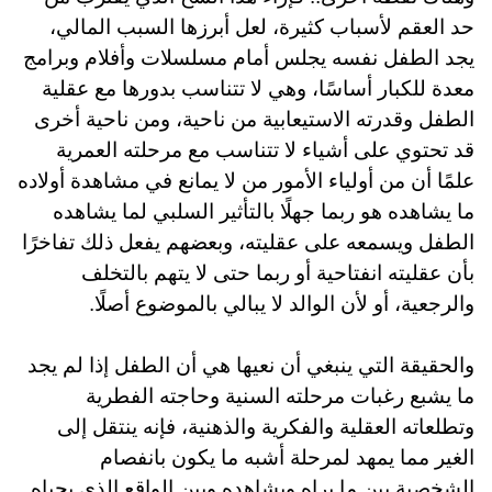
حد العقم لأسباب كثيرة، لعل أبرزها السبب المالي،
يجد الطفل نفسه يجلس أمام مسلسلات وأفلام وبرامج
معدة للكبار أساسًا، وهي لا تتناسب بدورها مع عقلية
الطفل وقدرته الاستيعابية من ناحية، ومن ناحية أخرى
قد تحتوي على أشياء لا تتناسب مع مرحلته العمرية
علمًا أن من أولياء الأمور من لا يمانع في مشاهدة أولاده
ما يشاهده هو ربما جهلًا بالتأثير السلبي لما يشاهده
الطفل ويسمعه على عقليته، وبعضهم يفعل ذلك تفاخرًا
بأن عقليته انفتاحية أو ربما حتى لا يتهم بالتخلف
والرجعية، أو لأن الوالد لا يبالي بالموضوع أصلًا.
والحقيقة التي ينبغي أن نعيها هي أن الطفل إذا لم يجد
ما يشبع رغبات مرحلته السنية وحاجته الفطرية
وتطلعاته العقلية والفكرية والذهنية، فإنه ينتقل إلى
الغير مما يمهد لمرحلة أشبه ما يكون بانفصام
الشخصية بين ما يراه ويشاهده وبين الواقع الذي يحياه