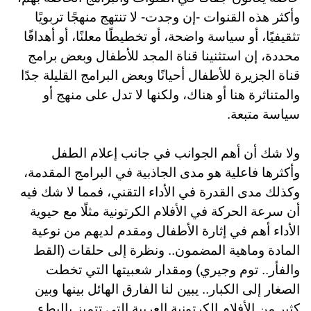
وأكثر هذه القنوات -إن وجدت- لا تنتهج منهجًا تربويًا
تثقيفيًا، أو سياسة واضحة، أو تخطيطًا معلنًا، أو أهدافًا
محددة، إن استثنينا قناة المجد للأطفال وبعض برامج
قناة الجزيرة للأطفال أحيانًا وبعض البرامج القليلة جدًا
والمتناثرة هنا أو هناك، ولكنها لا تدل على منهج أو
سياسة متبعة
.
ولا شك أن أهم الجوانب في جانب إعلام الطفل
وأكثرها فاعلية هو مدى الجاذبية في البرامج المقدمة،
وكذلك مدى القدرة في الأداء التقني، فمما لا شك فيه
أن سرعة الحركة في الأفلام الكرتونية مثلًا مع حيوية
الأداء أهم في إثارة الأطفال ومقدم لديهم من نوعية
المادة وماهية المضمون.. ونظرة إلى حلقات (القط
والفأر.. توم وجيري) ومقدار شعبيتها التي تخطت
الصغار إلى الكبار.. يبين لنا الفارق الهائل بينها وبين
كثير من الأفلام الكرتونية العربية التي تتميز بالبطء