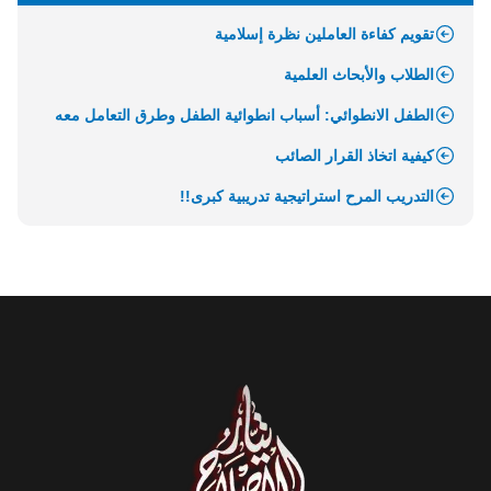
تقويم كفاءة العاملين نظرة إسلامية
الطلاب والأبحاث العلمية
الطفل الانطوائي: أسباب انطوائية الطفل وطرق التعامل معه
كيفية اتخاذ القرار الصائب
التدريب المرح استراتيجية تدريبية كبرى!!