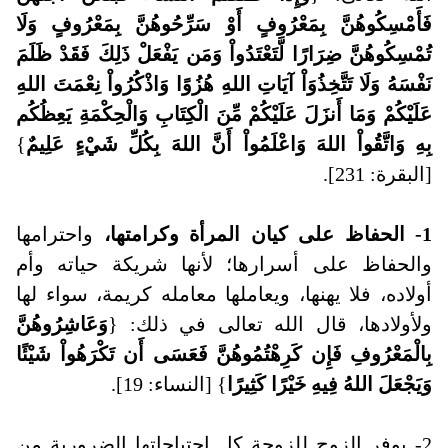
فَأَمْسِكُوهُنَّ بِمَعْرُوفٍ أَوْ سَرِّحُوهُنَّ بِمَعْرُوفٍ وَلَا
تُمْسِكُوهُنَّ ضِرَارًا لَّتَعْتَدُواْ وَمَن يَفْعَلْ ذَلِكَ فَقَدْ ظَلَمَ
نَفْسَهُ وَلَا تَتَّخِذُوَاْ آيَاتِ اللهِ هُزُوًا وَاذْكُرُواْ نِعْمَتَ اللهِ
عَلَيْكُمْ وَمَا أَنزَلَ عَلَيْكُمْ مِّنَ الْكِتَابِ وَالْحِكْمَةِ يَعِظُكُم
بِهِ وَاتَّقُواْ اللهَ وَاعْلَمُواْ أَنَّ اللهَ بِكُلِّ شَيْءٍ عَلِيمٌ
}
[البقرة: 231].
1- الحفاظ على كيان المرأة وكرامتها،
واحترامها
والحفاظ على أسرارها؛ لأنها شريكة حياته وأم
أولاده، فلا يهنها، ويعاملها معامله كريمة، سواء لها
ولأولادها، قال الله تعالى في ذلك: {
وَعَاشِرُوهُنَّ
بِالْمَعْرُوفِ فَإِن كَرِهْتُمُوهُنَّ فَعَسَى أَن تَكْرَهُواْ شَيْئًا
وَيَجْعَلَ اللهُ فِيهِ خَيْرًا كَثِيرًا
} [النساء: 19].
2- يوفر الزوج للزوجة كل احتياجاتها الضرورية من