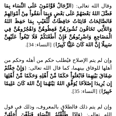
وقال الله تعالى: {
الرِّجَالُ قَوَّامُونَ عَلَى النِّسَاء بِمَا
فَضَّلَ اللهُ بَعْضَهُمْ عَلَى بَعْضٍ وَبِمَا أَنفَقُواْ مِنْ أَمْوَالِهِمْ
فَالصَّالِحَاتُ قَانِتَاتٌ حَافِظَاتٌ لِّلْغَيْبِ بِمَا حَفِظَ اللهُ
وَاللاَّتِي تَخَافُونَ نُشُوزَهُنَّ فَعِظُوهُنَّ وَاهْجُرُوهُنَّ فِي
الْمَضَاجِعِ وَاضْرِبُوهُنَّ فَإِنْ أَطَعْنَكُمْ فَلَا تَبْغُواْ عَلَيْهِنَّ
سَبِيلًا إِنَّ اللهَ كَانَ عَلِيًّا كَبِيرًا
} [النساء: 34].
وإن لم يتم الإصلاح فيُطلب حكم من أهله وحكم من
أهلها للوفاق بينهما، كما قال الله تعالى: {
وَإِنْ خِفْتُمْ
شِقَاقَ بَيْنِهِمَا فَابْعَثُواْ حَكَمًا مِّنْ أَهْلِهِ وَحَكَمًا مِّنْ أَهْلِهَا
إِن يُرِيدَا إِصْلاَحًا يُوَفِّقِ اللهُ بَيْنَهُمَا إِنَّ اللهَ كَانَ عَلِيمًا
خَبِيرًا
} [النساء: 35].
وإن لم يتم ذلك فالطلاق بالمعروف، وذلك في قول
الله تعالى: {
وَإِذَا طَلَّقْتُمُ النَّسَاء فَبَلَغْنَ أَجَلَهُنَّ