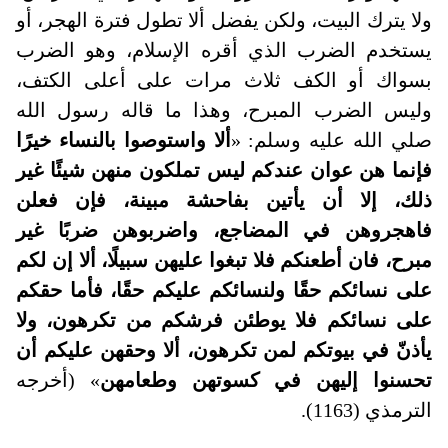
ولا يترك البيت، ولكن يفضل ألا تطول فترة الهجر، أو
يستخدم الضرب الذي أقره الإسلام، وهو الضرب
بسواك أو الكف ثلاث مرات على أعلى الكتف،
وليس الضرب المبرح، وهذا ما قاله رسول الله
صلي الله عليه وسلم: «
ألا واستوصوا بالنساء خيرًا
فإنما هن عوان عندكم ليس تملكون منهن شيئًا غير
ذلك، إلا أن يأتين بفاحشة مبينة، فإن فعلن
فاهجروهن في المضاجع، واضربوهن ضربًا غير
مبرح، فان أطعنكم فلا تبغوا عليهن سبيلًا، ألا إن لكم
على نسائكم حقًا ولنسائكم عليكم حقًا، فأما حقكم
على نسائكم فلا يوطئن فرشكم من تكرهون، ولا
يأذنّ في بيوتكم لمن تكرهون، ألا وحقهن عليكم أن
تحسنوا إليهن في كسوتهن وطعامهن
» (أخرجه
الترمذي (1163).