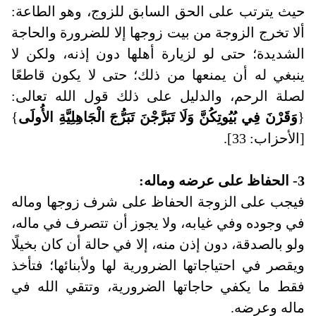
حيث يترتب على الحق السابق للزوج، وهو الطاعة:
ألا تخرج الزوجة من بيت زوجها إلا للضرورة والحاجة
الشديدة؛ حتى لو لزيارة أهلها دون إذنه، ولكن لا
ينبغي له أن يمنعها من ذلك؛ حتى لا يكون قاطعًا
لصلة الرحم، والدليل على ذلك قول الله تعالى:
{
وَقَرْنَ فِي بُيُوتِكُنَّ وَلَا تَبَرَّجْنَ تَبَرُّجَ الْجَاهِلِيَّةِ الأُولَى
}
[الأحزاب: 33].
3-
الحفاظ على عرضه وماله
:
فيجب على الزوجة الحفاظ على شرف زوجها وماله
في وجوده وفي غيابه، ولا يجوز أن تتصرف في ماله،
ولو بالصدقة، دون إذن منه، إلا في حالة أن كان بخيلًا
ويقصر في احتياجاتها الضرورية لها ولأبنائها؛ فتأخذ
فقط ما يكفي حاجاتها الضرورية، وتتقي الله في
ماله وعرضه
.