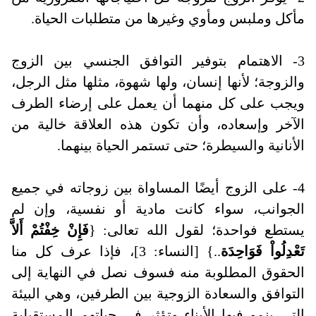
مأكل وملبس ومأوي وغيرها من متطلبات الحياة
.
3- الاهتمام بتوفير التوافق الجنسي بين الزوج
والزوجة؛ لأنها إنسان، ولها شهوة، مثلها مثل الرجل،
ويجب على كل منهما أن يعمل على إرضاء الطرف
الآخر وإسعاده، وأن تكون هذه العلاقة خالية من
الأنانية والسيطرة؛ حتى تستمر الحياة بينهما
.
4- على الزوج أيضًا المساواة بين زوجاته في جميع
الجوانب، سواء كانت مادية أو نفسية، وإن لم
يستطع فواحدة؛ لقول الله تعالى: {
فَإِنْ خِفْتُمْ أَلاَّ
تَعْدِلُواْ فَوَاحِدَة
..} [النساء: 3]، فإذا عرف كل منا
الحقوق المطلوبة منه فسوف نصل في النهاية إلى
التوافق والسعادة الزوجية بين الطرفين، وهي البيئة
التي ينمو فيها الأبناء وتؤثر في حياتهم المستقبلية