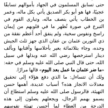
حتى تسابق المسلمون في الجهاد بأموالهم تسابقًا
عجيبًا، فها هو أبو بكر الصديق يأتي بكل ماله، وعمر
بن الخطاب يأتي بنصف ماله، وتبارى القوم في
التبرع في صورة تُظهر ما في قلوبهم من إيمان
راسخ ونفوس سخية، ولم ينفق أحد أعظم نفقة من
ذي النورين عثمان بن عفان الذي جهز ثلث الجيش
وحده، وجاء بثلاثمائة بعير بأحلاسها وأقتابها وبألف
دينار استرخصها رضي الله عنه وبذلها في سبيل
الله، حتى قال النبي صلى الله عليه وسلم في حقه:
«
ما ضر عثمان ما عمل بعد اليوم
» قالها مرارًا
.
ولك أن تتساءل: ما الذي دفع هؤلاء إلى تحقيق
معدلات الانجاز هذه؟ أسباب عديدة، أهمها حسن
التهيئة، فالرسول صلى الله عليه وسلم استطاع أن
يسمو بهمم الرجال، ويجعلهم يصلون إلى هذه
الدرجة من العطاء لما أحسن تهيئة نفوسهم