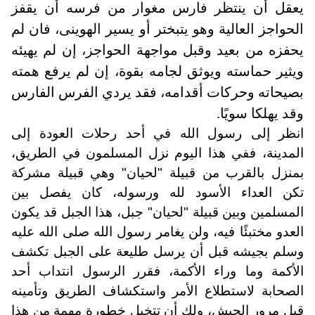
يعقل أن ينتظر فارس مغوار من فرسه أن يقفز
الحواجز العالية وهو يتبختر أو يسير الهوينى، فان لم
يحفزه من بعيد وقبل مواجهة الحواجز، إن لم يهيئه
ويثير حماسته ويوثق لجامه بقوة، إن لم يرفع همته
بصيحاته وحركات أقدامه، فقد يردي الفرس الفارس
وقد يهلكا سويًا.
انظر إلى رسول الله في أحد رحلات العودة إلى
المدينة، ففي هذا اليوم نزل المسلمون في الطريق،
بمنزل بالقرب من قبيلة "لحيان" وهي قبيلة مشركة
تكن العداء الأسود لله ورسوله، كان يفصل بين
المسلمين وبين قبيلة "لحيان" جبل، هذا الجبل قد يكون
العدو مختبئًا فيه، ولن يغامر رسول الله صلى الله عليه
وسلم بجيشه قبل أن يرسل طليعة على الجبل تكشف
الأكمة وما وراء الأكمة، فقرر الرسول انتداب أحد
الصحابة لاستطلاع الأمر واستكشاف الطريق وتأمينه
قبل مرور الجيش، ولك أن تتخيل خطورة مهمة من هذا