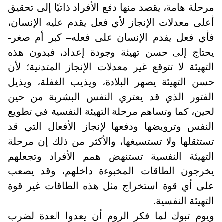
مرحلة هامة، يقصد منها دفع الأفراد ذاتيًا إلى تحقيق
أعلى معدلات الإنجاز لأي فعل يقدم عليه الإنسان،
فأي فعل يقدم الإنسان على فعله– كبر أم صغر-
يحتاج إلى حسن تهيئة وجودة إعداد، فبدون هذه
التهيئة لا تتوقع غير معدلات الإنجاز المتدنية؛ لأن
حسن التهيئة يصهر البلادة، ويذيب الغفلة، ويذيل
الفتور الذي قد يعتري النفس البشرية من حين
لحين، كما وتساهم مرحلة التهيئة النفسية في تطويع
النفس وترويضها ودفعها لإنجاز الأفعال التي قد
تستثقلها ولا تستسيغها، والأكثر من ذلك إن مرحلة
التهيئة النفسية تستنهض همم الأفراد وتجعلهم
يخرجون الطاقات المخبوءة داخلهم، وقد يصعب
على أي قوة استخراج مثل هذه الطاقات غير قوة
التهيئة النفسية
.
ويوم تبوك لما فكر الروم أن يعدوا العدة لضرب