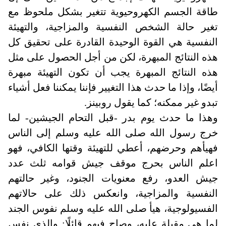
طاقة الجسم الكهروحيوية تتغير بشكل ملحوظ مع
تغير حالة الشخص النفسية والمزاجية، والتهيئة
النفسية هي القوة الوحيدة القادرة على تحقيق كل
هذه النتائج المبهرة، لكن من أجل الحصول على مثل
هذه النتائج المبهرة يجب أن تكون التهيئة مبهرة
أيضًا، وإذا ما حدث هذا التغيير فإننا يمكننا فعل أشياء
تبدو غير ممكنه؛ كما يقول روبينز
.
وهذا ما حدث يوم بدر -قبل التحام الجيشين- لما
خرج رسول الله صلى الله عليه وسلم إلى الناس
فهيأهم وحرضهم، أعطي للتهيئة وقتها الكافي، فهو
اعلم الناس بحرج موقف جيش قوامه ثلث عدد
جيش العدو، رفع معنويات الجنود، وغير حالتهم
النفسية والمزاجية، وانعكس ذلك على حالاتهم
الفسيولوجية، هيأ صلى الله عليه وسلم نفوس الجند
لما هي مقبلة عليه، وصاح فيهم قائلًا: والذي نفس