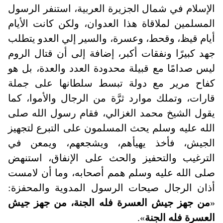
الإسلام في شمال الجزيرة العربية، استنفر الرسول
المسلمين لملاقاة هذا العدوان، ولكن كانت الأيام
أيام قيظ، وقحط، وعسرة، والسير إلي العدو يتطلب
جهد كبيرًا ونفقات أكبر، إضافة إلى أن قتال الروم
ليس صدامًا مع قبيلة محدودة العدد والعدة، بل هو
كفاح مرير مع دولة تبسط سلطانها على جملة
قارات، وتملك موارد ثرَّة من الرجال والأموا، كما
يقول الشيخ محمد الغزالي، فقام رسول الله صلى
الله عليه وسلم يحث المسلمون على التبرع لتجهيز
الجيش، فأخذ يهيأهم، ويشجعهم، ويمعن في
الترغيب والتحفيز والحث على الإنفاق، استنهض
صلى الله عليه وسلم همم أصحابه، وما أن لامست
أذان الرجال صيحات الرسول المدوية والمحفزة:
«
من جهز جيش العسرة فله الجنة، من جهز جيش
العسرة فله الجنة
».