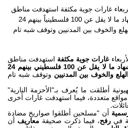
ربعاء غارات جوية مكثفة استهدفت مناطق
متفرقة من قطاع غزة، ما أدى إلى استشهاد ما لا يقل عن 100 فلسطينياً بينهم 24
هلع والخوف بين المدنيين وتوقف شبه تام
أربعاء
غارات جوية مكثفة
استهدفت مناطق
استشهاد ما لا يقل عن 100 فلسطيني بينهم 24
لهلع والخوف بين المدنيين
وتوقف شبه تام
نية أطلقت ما يُعرف بـ"الأحزمة النارية"
واقع متعددة، فيما استهدفت غارات أخرى
ائلات
.
رسمية
أن "مسلحين أطلقوا صواريخ مضادة
نة في
رفح
، فيما ذكرت صحيفة
معاريف
أن