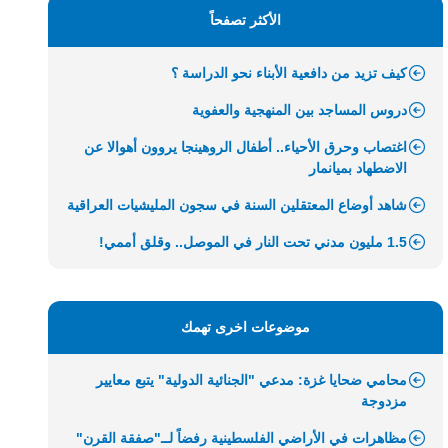
الأكثر تصفحاً
كيف تزيد من دافعية الأبناء نحو الدراسة ؟
دروس المساجد بين المنهجية والعفوية
اغتصاب وحرق الأحياء.. أطفال الروهينجا يروون أهوالا عن
الاضطهاد بميانمار
شاهد أوضاع المعتقلين السنة في سجون المليشيات العراقية
1.5 مليون مدني تحت النار في الموصل.. وقلق أممي!
موضوعات اخرى تهمك
محامي ضحايا غزة: مدعي "الجنائية الدولية" يتبع معايير
مزدوجة
مظاهرات في الأراضي الفلسطينية رفضاً لــ"صفقة القرن"