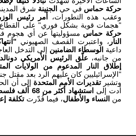
الساعات الأخيرة شهدت
تبادلاً كثيفاً لإطل
حركة حماس
في حي
الجنينة
شرق المدينة
وعقب هذه التطورات،
أمر رئيس الوزرا
"هجمات قوية بشكل فوري" على القطاع،
حركة حماس
مسؤوليتها عن أي هجوم ف
النار
، واعتبرت القصف الصهيوني
"
انتها
داعية
الوسطاء الضامنين
إلى التدخل العا
من جانبه،
علّق الرئيس الأمريكي دونالد
إطلاق النار المدعوم من الولايات ا
"الإسرائيليين كان عليهم الرد بعد مقتل ج
وتشير
تقديرات الأمم المتحدة
إلى أن الح
أدت إلى
استشهاد أكثر من 68 ألف فلسطيني وإصابة نحو 170 ألفاً آخرين
من
النساء والأطفال
، فيما قُدّرت
تكلفة إعادة ا