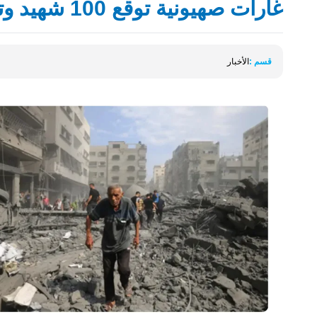
غارات صهيونية توقع 100 شهيد وترامب يبرر الهجوم الصهيوني
قسم :
الأخبار