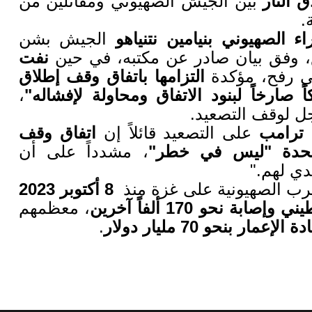
اق النار
بين الجيش الصهيوني ومقاتلين من
.
ء الصهيوني بنيامين نتنياهو
الجيش بشن
 وفق بيان صادر عن مكتبه، في حين
نفت
ي رفح، مؤكدة
التزامها باتفاق وقف إطلاق
كاً صارخاً لبنود الاتفاق ومحاولة لإفشاله
"
،
جل لوقف التصعيد
.
 ترامب
على التصعيد قائلاً إن
اتفاق وقف
لمتحدة "ليس في خطر
"
، مشدداً على أن
ندي لهم
".
رب الصهيونية على غزة منذ
8
أكتوبر 2023
، معظمهم
لإعمار بنحو 70 مليار دولار
.