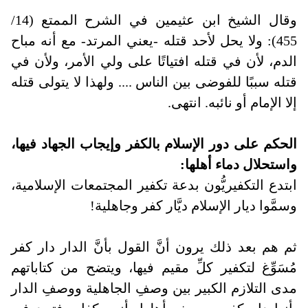
وقال الشيخ ابن عثيمين في الشرح الممتع (14/
455): ولا يحل لأحد قتله -يعني المرتد- مع أنه مباح
الدم، لأن في قتله افتياتًا على ولي الأمر، ولأن في
قتله سببًا للفوضى بين الناس .... ولهذا لا يتولى قتله
إلا الإمام أو نائبه. انتهى
.
الحكم على دور الإسلام بالكفر وإيجاب الجهاد فيها،
واستحلال دماء أهلها
:
ابتدع التكفيريُّون بدعة تكفير المجتمعات الإسلامية،
وسمَّوا ديار الإسلام ديَّار كفر وجاهلية
!
ثم هم بعد ذلك يرون أنَّ القول بأنَّ الدار دار كفر
مُسَوِّغ لتكفير كلِّ مقيم فيها، ويتضح من كتاباتهم
مدى التلازم الكبير بين وصفِ الجاهلية ووصفِ الدار