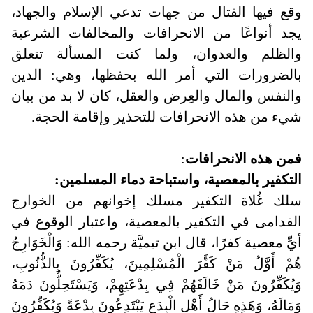
وقع فيها القتال من جهات تدعي الإسلام والجهاد،
يجد أنواعًا من الانحرافات والمخالفات الشرعية
والظلم والعدوان، ولما كنت المسألة تتعلق
بالضرورات التي أمر الله بحفظها، وهي: الدين
والنفس والمال والعِرض والعقل، كان لا بد من بيان
شيء من هذه الانحرافات للتحذير وإقامة الحجة
.
فمن هذه الانحرافات
:
التكفير بالمعصية، واستباحة دماء المسلمين
:
سلك غُلاة التكفير مسلك إخوانهم من الخوارج
القدامى في التكفير بالمعصية، واعتبار الوقوع في
أيِّ معصية كفرًا، قال ابن تيميَّة رحمه الله: وَالْخَوَارِجُ
هُمْ أَوَّلُ مَنْ كَفَّرَ الْمُسْلِمِينَ، يُكَفِّرُونَ بِالذُّنُوبِ،
وَيُكَفِّرُونَ مَنْ خَالَفَهُمْ فِي بِدْعَتِهِمْ، وَيَسْتَحِلُّونَ دَمَهُ
وَمَالَهُ، وَهَذِهِ حَالُ أَهْلِ الْبِدَعِ يَبْتَدِعُونَ بِدْعَةً وَيُكَفِّرُونَ