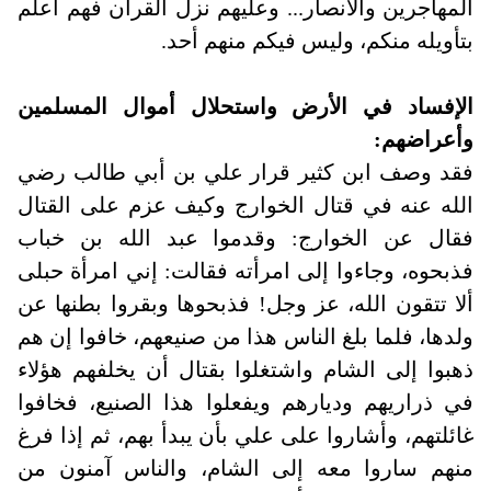
المهاجرين والأنصار... وعليهم نزل القرآن فهم أعلم
بتأويله منكم، وليس فيكم منهم أحد
.
الإفساد في الأرض واستحلال أموال المسلمين
وأعراضهم
:
فقد وصف ابن كثير قرار علي بن أبي طالب رضي
الله عنه في قتال الخوارج وكيف عزم على القتال
فقال عن الخوارج: وقدموا عبد الله بن خباب
فذبحوه، وجاءوا إلى امرأته فقالت: إني امرأة حبلى
ألا تتقون الله، عز وجل! فذبحوها وبقروا بطنها عن
ولدها، فلما بلغ الناس هذا من صنيعهم، خافوا إن هم
ذهبوا إلى الشام واشتغلوا بقتال أن يخلفهم هؤلاء
في ذراريهم وديارهم ويفعلوا هذا الصنيع، فخافوا
غائلتهم، وأشاروا على علي بأن يبدأ بهم، ثم إذا فرغ
منهم ساروا معه إلى الشام، والناس آمنون من