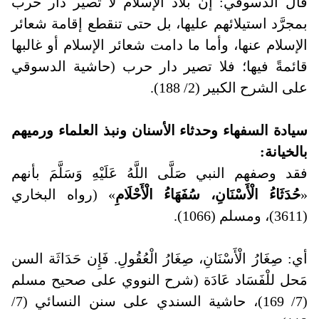
قال الدسوقي: إنَّ بلاد الإسلام لا تصير دار حرب
بمجرَّد استيلائهم عليها، بل حتى تنقطع إقامة شعائر
الإسلام عنها، وأما ما دامت شعائر الإسلام أو غالبها
قائمةً فيها؛ فلا تصير دار حرب (حاشية الدسوقي
على الشرح الكبير (2/ 188).
سيادة السفهاء وحدثاء الأسنان ونبذ العلماء ورميهم
بالخيانة
:
فقد وصفهم النبي صَلَّى اللَّهُ عَلَيْهِ وَسَلَّمَ بأنهم
«
حُدَثَاءُ الْأَسْنَانِ، سُفَهَاءُ الْأَحْلَامِ
» (رواه البخاري
(3611)، ومسلم (1066).
أي: صِغَارُ الْأَسْنَانِ، صِغَارُ الْعُقُولِ. فَإِن حَدَاثَة السن
مَحل للْفَسَاد عَادَة (شرح النووي على صحيح مسلم
(7/ 169)، حاشية السندي على سنن النسائي (7/