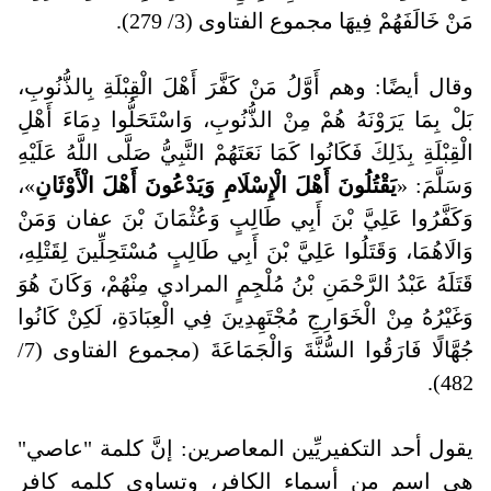
مَنْ خَالَفَهُمْ فِيهَا مجموع الفتاوى (3/ 279).
وقال أيضًا: وهم أَوَّلُ مَنْ كَفَّرَ أَهْلَ الْقِبْلَةِ بِالذُّنُوبِ،
بَلْ بِمَا يَرَوْنَهُ هُمْ مِنْ الذُّنُوبِ، وَاسْتَحَلُّوا دِمَاءَ أَهْلِ
الْقِبْلَةِ بِذَلِكَ فَكَانُوا كَمَا نَعَتَهُمْ النَّبِيُّ صَلَّى اللَّهُ عَلَيْهِ
وَسَلَّمَ: «
يَقْتُلُونَ أَهْلَ الْإِسْلَامِ وَيَدْعُونَ أَهْلَ الْأَوْثَانِ
»،
وَكَفَّرُوا عَلِيَّ بْنَ أَبِي طَالِبٍ وَعُثْمَانَ بْنَ عفان وَمَنْ
وَالَاهُمَا، وَقَتَلُوا عَلِيَّ بْنَ أَبِي طَالِبٍ مُسْتَحِلِّينَ لِقَتْلِهِ،
قَتَلَهُ عَبْدُ الرَّحْمَنِ بْنُ مُلْجِمٍ المرادي مِنْهُمْ، وَكَانَ هُوَ
وَغَيْرُهُ مِنْ الْخَوَارِجِ مُجْتَهِدِينَ فِي الْعِبَادَةِ، لَكِنْ كَانُوا
جُهَّالًا فَارَقُوا السُّنَّةَ وَالْجَمَاعَةَ (مجموع الفتاوى (7/
482).
يقول أحد التكفيريِّين المعاصرين: إنَّ كلمة "عاصي"
هي اسم من أسماء الكافر، وتساوي كلمه كافر