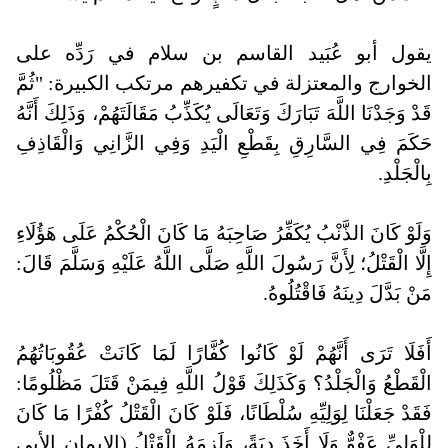
يقول أبو عُبَيد القاسم بن سلام في رَدِّه على
الخوارج والمعتزلة في تكفيرهم مرتكب الكبيرة: "ثُمَّ
قَدْ وَجَدْنَا اللَّهَ تَبَارَكَ وَتَعَالَى يُكَذِّبُ مَقَالَتَهُمْ، وَذَلِكَ أَنَّهُ
حَكَمَ فِي السَّارِقِ بِقَطْعِ الْيَدِ وَفِي الزَّانِي وَالْقَاذِفِ
بِالْجَلْدِ
.
وَلَوْ كَانَ الذَّنْبُ يُكَفِّرُ صَاحِبَهُ مَا كَانَ الْحُكْمُ عَلَى هَؤُلَاءِ
إِلَّا الْقَتْلُ؛ لِأَنَّ رَسُولَ اللَّهِ صَلَّى اللَّهُ عَلَيْهِ وَسَلَّمَ قَالَ:
مَنْ بَدَّلَ دِينَهُ فَاقْتُلُوهُ
.
أَفَلَا تَرَى أَنَّهُمْ لَوْ كَانُوا كُفَّارًا لَمَا كَانَتْ عُقُوبَاتُهُمُ
الْقَطْعُ وَالْجَلْدُ؟ وَكَذَلِكَ قَوْلُ اللَّهِ فِيمَنْ قَتَلَ مَظْلُومًا:
فَقَدْ جَعَلْنَا لِوَلِيِّهِ سُلْطَانًا، فَلَوْ كَانَ الْقَتْلُ كُفْرًا مَا كَانَ
لِلْوَلِيِّ عَفْوٌّ وَلَا أَخَذَ دِيَةً، وَلَزِمَهُ الْقَتْلُ (الإيمان الأبي