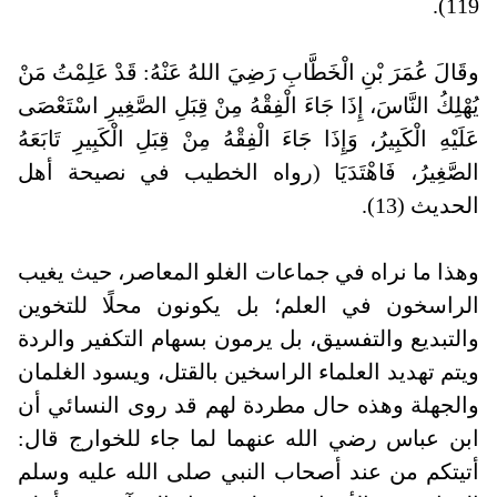
119).
وقَالَ عُمَرَ بْنِ الْخَطَّابِ رَضِيَ اللهُ عَنْهُ: قَدْ عَلِمْتُ مَنْ
يُهْلِكُ النَّاسَ، إِذَا جَاءَ الْفِقْهُ مِنْ قِبَلِ الصَّغِيرِ اسْتَعْصَى
عَلَيْهِ الْكَبِيرُ، وَإِذَا جَاءَ الْفِقْهُ مِنْ قِبَلِ الْكَبِيرِ تَابَعَهُ
الصَّغِيرُ، فَاهْتَدَيَا (رواه الخطيب في نصيحة أهل
الحديث (13).
وهذا ما نراه في جماعات الغلو المعاصر، حيث يغيب
الراسخون في العلم؛ بل يكونون محلًا للتخوين
والتبديع والتفسيق، بل يرمون بسهام التكفير والردة
ويتم تهديد العلماء الراسخين بالقتل، ويسود الغلمان
والجهلة وهذه حال مطردة لهم قد روى النسائي أن
ابن عباس رضي الله عنهما لما جاء للخوارج قال:
أتيتكم من عند أصحاب النبي صلى الله عليه وسلم