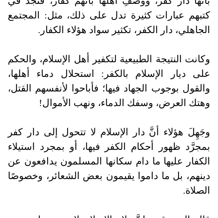
بأنها دار كفر، ووصفِ أهلها بأنهم كفار، فتجد في
كتبهم عبارات كثيرة تدل على ذلك، مثل: المجتمع
الجاهلي، دار الكفر، تكثير سواد هؤلاء الكفار
.
وكانت النتيجة الطبيعية لتكفير أهل الإسلام، والحكم
على ديار الإسلام بالكفر: استحلال دماء أهلها،
والقول بوجوب الجهاد فيها؛ فأباحوا لأنفسهم القتل،
وهتك العرض، وسفك الدماء، ونهب الأموال
!
وجَهِلَ هؤلاء أنَّ دار الإسلام لا تتحول إلى دار كفر
بمجرَّد ظهور أحكام الكفر فيها، أو بمجرد استيلاء
الكفار عليها ما دام سكانها المسلمون يدافعون عن
دينهم، بل ما داموا يقيمون بعض الشعائر، وخصوصًا
الصلاة
.