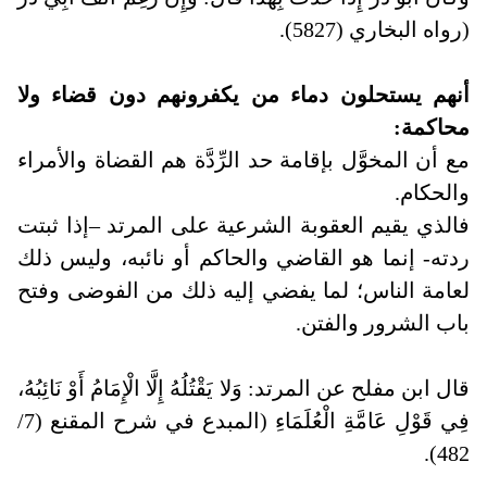
(رواه البخاري (5827).
أنهم يستحلون دماء من يكفرونهم دون قضاء ولا
محاكمة
:
مع أن المخوَّل بإقامة حد الرِّدَّة هم القضاة والأمراء
والحكام
.
فالذي يقيم العقوبة الشرعية على المرتد –إذا ثبتت
ردته- إنما هو القاضي والحاكم أو نائبه، وليس ذلك
لعامة الناس؛ لما يفضي إليه ذلك من الفوضى وفتح
باب الشرور والفتن
.
قال ابن مفلح عن المرتد: وَلا يَقْتُلُهُ إِلَّا الْإِمَامُ أَوْ نَائِبُهُ،
فِي قَوْلِ عَامَّةِ الْعُلَمَاءِ (المبدع في شرح المقنع (7/
482).