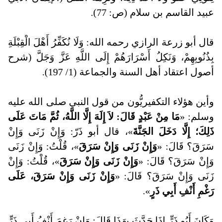
عبيد القاسم بن سلام (ص: 77).
قال أبو زرعة الرازي رحمه الله: وَلَا نُكَفِّرُ أَهْلَ الْقِبْلَةِ
بِذُنُوبِهِمْ، وَنَكِلُ أَسْرَارَهُمْ إِلَى اللَّهِ عَزَّ وَجَلَّ (شرح
أصول اعتقاد أهل السنة والجماعة (1/ 197).
وأين هؤلاء التكفيريُّون من قول النبي صلى الله عليه
وسلم: «
مَا مِنْ عَبْدٍ قَالَ: لاَ إِلَهَ إِلَّا اللَّهُ، ثُمَّ مَاتَ عَلَى
ذَلِكَ؛ إِلَّا دَخَلَ الجَنَّةَ
»، قال أبو ذَرّ: وَإِنْ زَنَى وَإِنْ
سَرَقَ؟ قَالَ: «
وَإِنْ زَنَى وَإِنْ سَرَقَ
»، قُلْتُ: وَإِنْ زَنَى
وَإِنْ سَرَقَ؟ قَالَ: «
وَإِنْ زَنَى وَإِنْ سَرَقَ
»، قُلْتُ: وَإِنْ
زَنَى وَإِنْ سَرَقَ؟ قَالَ: «
وَإِنْ زَنَى وَإِنْ سَرَقَ، عَلَى
رَغْمِ أَنْفِ أَبِي ذَرٍ
».
وَكَانَ أَبُو ذَرٍّ إِذَا حَدَّثَ بِهَذَا قَالَ: وَإِنْ رَغِمَ أَنْفُ أَبِي ذَرٍّ