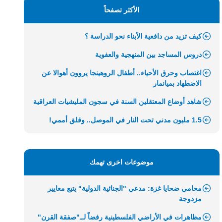
الأكثر تصفحاً
كيف تزيد من دافعية الأبناء نحو الدراسة ؟
دروس المساجد بين المنهجية والعفوية
اغتصاب وحرق الأحياء.. أطفال الروهينجا يروون أهوالا عن
الاضطهاد بميانمار
شاهد أوضاع المعتقلين السنة في سجون المليشيات العراقية
1.5 مليون مدني تحت النار في الموصل.. وقلق أممي!
موضوعات اخرى تهمك
محامي ضحايا غزة: مدعي "الجنائية الدولية" يتبع معايير
مزدوجة
مظاهرات في الأراضي الفلسطينية رفضاً لــ"صفقة القرن"