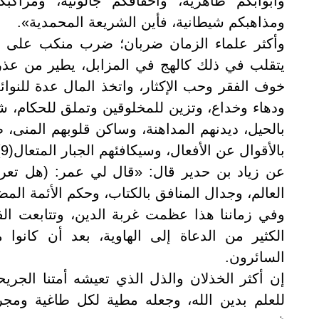
وأبوابكم ظاهرية، وأخفافكم جالوتية، ومراكبك
ومذاهبكم شيطانية، فأين الشريعة المحمدية».
وأكثر علماء الزمان ضربان؛ ضرب منكب على حط
يتقلب في ذلك كالهج في المزابل، يطير من عذرة
خوف الفقر وحب الإكثار، واتخذ المال عدة للنوائ
ودهاء وخداع، وتزين للمخلوقين وتملق للحكام، ش
بالحيل، ديدنهم المداهنة، وساكن قلوبهم المنى، طم
بالأقوال عن الأفعال، وسيكافئهم الجبار المتعال(9).
عن زياد بن حدير قال: «قال لي عمر: (هل تعرف 
العالم، وجدال المنافق بالكتاب، وحكم الأئمة المضلين
وفي زماننا هذا عظمت غربة الدين، وتتابعت الف
الكثير من الدعاة إلى الهاوية، بعد أن كانوا 
السائرون.
إن أكثر الخذلان والذل الذي تعيشه أمتنا الجريحة
للعلم بدين الله، وجعله مطية لكل طاغية ومجرم