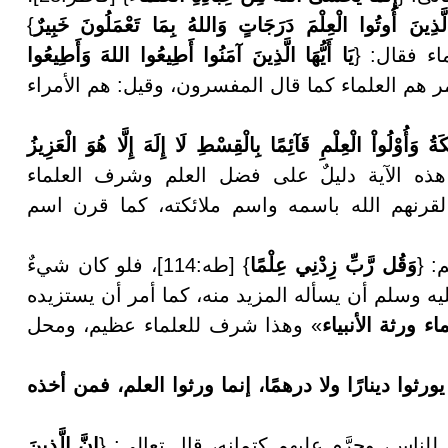
َّذِينَ أُوتُوا الْعِلْمَ دَرَجَاتٍ وَاللهُ بِمَا تَعْمَلُونَ خَبِيرٌ
}
يَا أَيُّهَا الَّذِينَ آمَنُوا أَطِيعُوا اللهَ وَأَطِيعُوا
، وأولو الأمر هم العلماء كما قال المفسرون، وقيل: هم الأمراء
ِكَةُ وَأُوْلُواْ الْعِلْمِ قَآئِمًا بِالْقِسْطِ لَا إِلَهَ إِلَّا هُوَ الْعَزِيزُ
طبي: «في هذه الآية دليلٌ على فضل العلم وشرف العلماء
لقرنهم الله باسمه واسم ملائكته، كما قرن اسم
: {
وَقُل رَّبِّ زِدْنِي عِلْمًا
} [طه:114]، فلو كان شيءٌ
ليه وسلم أن يسأله المزيد منه، كما أمر أن يستزيده
اء ورثة الأنبياء
» وهذا شرف للعلماء عظيم، ومحل
 يورثوا دينارًا ولا درهمًا، إنما ورثوا العلم، فمن أخذه
لناس، وحرَّم عليهم كتمانه، قال تعالى: {
إِنَّ الَّذِينَ