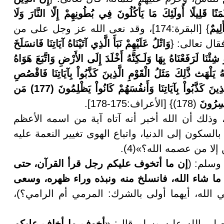
ا قَلِيلًا أُولَئِكَ مَا يَأْكُلُونَ فِي بُطُونِهِمْ إِلّا النَّارَ وَلَا
لِيمٌ
} [البقرة:174]، وقد نعى الله عز وجل على من
قال تعالى: {
وَاتْلُ عَلَيْهِمْ نَبَأَ الَّذِي آتَيْنَاهُ آيَاتِنَا فَانسَلَخَ
ْبَعَهُ الشَّيْطَانُ فَكَانَ مِنَ الْغَاوِينَ (175) وَلَوْ شِئْنَا لَرَفَعْنَاهُ بِهَا وَلَـكِنَّهُ أَخْلَدَ إِلَى الأَرْضِ وَاتَّبَعَ هَوَاهُ
ُ يَلْهَث ذَّلِكَ مَثَلُ الْقَوْمِ الَّذِينَ كَذَّبُواْ بِآيَاتِنَا فَاقْصُصِ
الْقَصَصَ لَعَلَّهُمْ يَتَفَكَّرُونَ (176) سَاء مَثَلًا الْقَوْمُ الَّذِينَ كَذَّبُواْ بِآيَاتِنَا وَأَنفُسَهُمْ كَانُواْ يَظْلِمُونَ (177) مَن
اسِرُونَ
(178)} [الأعراف:175-178].
 وذلك أن الله أخبر أنه آتاه آية من اسمه الأعظم
سكون إلى الدنيا، واتباع الهوى تغيير النعمة عليه
لا من عصمه الله؟»(4).
وسلم: (
إن ما أتخوف عليكم رجل قرأ القرآن، حتى
ى ما شاء الله، فانسلخ منه ونبذه وراء ظهره، وسعى
ي الله، أيهما أولى بالشرك: المرمي أم الرامي؟)،
لى الله عليه وسلم قال: «
أخوف ما أخاف عليكم