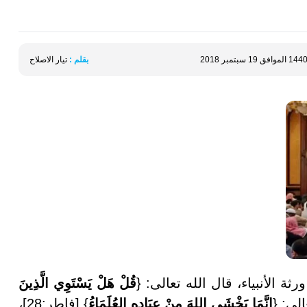
بقلم :
تيار الاصلاح
ة الأنبياء، قال الله تعالى: {
قُلْ هَلْ يَسْتَوِي الَّذِينَ
إِنَّمَا يَخْشَى اللهَ مِنْ عِبَادِهِ العُلَمَاءُ
} [فاطر:28]،