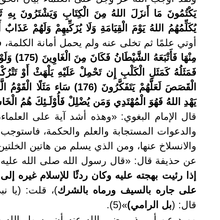
يَكْتُمُونَ مَا أَنزَلَ اللهُ مِنَ الْكِتَابِ وَيَشْتَرُونَ بِهِ ثَمَنً
يُكَلِّمُهُمُ اللهُ يَوْمَ الْقِيَامَةِ وَلَا يُزَكِّيهِمْ وَلَهُمْ عَذَابٌ أَ
أوتي علمًا ثم تخلى عنه ولم يحمل أمانة الكلمة، ف
مِنْهَا فَأَت
فَمَثَلُهُ كَمَثَلِ الْكَلْبِ إِن تَحْمِلْ عَلَيْهِ يَلْهَثْ أَوْ تَتْرُكْه
يَهْدِ اللهُ فَهُوَ الْمُهْتَدِي وَمَن يُضْلِلْ فَأُوْلَـئِكَ هُمُ الْخَ
قال الإمام البغوي: «وهذه أشد آية على العلماء،
والدعوات المستجابة والعلم والحكمة، فاستوجب بال
والانسلاخ عنها، ومن الذي يسلم من هاتين الخلتين إ
عن حذيفة قال: «قال رسول الله صلى الله عليه 
إذا رئيت بهجته عليه وكان ردئًا للإسلام غيره إل
على جاره بالسيف ورماه بالشرك
)، قلت: (يا نب
قال: (
بل الرامي)
»(5).
وورد عن أبي ذر رضي الله عنه أن رسول الله ص