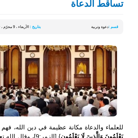
تساقط الدعاة
قسم :
دعوة وتربية
بتاريخ :
الأربعاء ، 9 محرّم ، 1440 الموافق 19 سبتمبر 2018
للعلماء والدعاة مكانة عظيمة في دين الله، فهم ورث
يَعْلَمُونَ وَالَّذِينَ لَا يَعْلَمُون
} [الزمر:9]، وقال الله تعالى: {