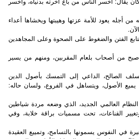
ان يقال: أخسر الناس من باع آخرته بدنياه، وأخسر
ه من أجله يعود للأمة عزتها وهيبتها ويخشاها أعداء
لآن.
تتابع الفتن والضغوط على الصحوة وعلى المجاهدين
صبح من أصحاب بلعام المقربين، ومنهم من يسير
لف الصالح، الداعي إلى التمسك بأصول الدين
 يميع الأصول، ويتساهل في الفروع، ولسان حاله:
النظام العالمي الجديد، الذي وضعه مردة شياطين
تغيير القناعات، تحت مسميات براقة خلابة، وفي
غيرة في النفوس يسمونها بالتسامح، وتمييع العقيدة