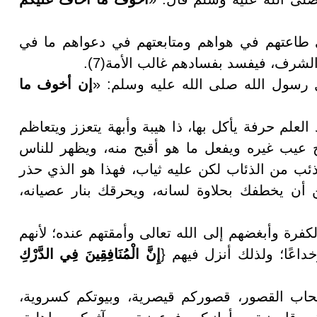
ى طاعتهم في هواهم ومتابعتهم في دعواهم ما في
شرف، فيفسد بفسادهم غالب الأمة(7).
رسول الله صلى الله عليه وسلم: «
إن أخوف ما
لعلم حرفة يأكل بها، ذا هيبة وأبهة يتعزز ويتعاظم
بح عيب غيره ويفعل ما هو أقبح منه، ويظهر للناس
ه ذئب من الذئاب لكن عليه ثياب، فهذا هو الذي حذر
 أن يخطفك بحلاوة لسانه، ويحرقك بنار عصيانه،
فرة وأبغضهم إلى الله تعالى وأمقتهم عنده؛ لأنهم
خداعًا؛ ولذلك أنزل فيهم {
إِنَّ الْمُنَافِقِينَ فِي الدَّرْكِ
أصحاب القصور، قصوركم قيصرية، وبيوتكم كسروية،