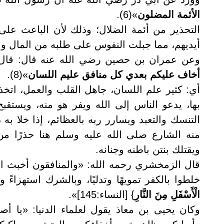
الأئمة المضلون
»(6).
التحذير من أئمة الضلال؛ وذلك لأن الباعث عل
أيديهم، مما جبلت النفوس على طلبه من المال وال
وعن عمران بن حصين رضي الله عنه قال: قال 
أخاف عليكم بعدي كل منافق عليم اللسان
»(8).
أي: كثير علم اللسان، جاهل القلب والعمل، اتخذ ا
بها، يدعو الناس إلى الله ويفر هو منه، ويستق
التنسك والتعبد ويسارر ربه بالعظائم، إذا خلا ب
منه الشارع صلى الله عليه وسلم هنا حذرًا من
ويقتلك بنتن باطنه وجنانه.
قال الزمخشري رحمه الله: «والمنافقون أخبث الك
خلطوا بالكفر تمويهًا وتدليًا، وبالشرك استهزاءً و
الْأَسْفَلِ مِنَ النَّارِ
} [النساء:145]».
وكان يحيى بن معاذ يقول لعلماء الدنيا: «يا 