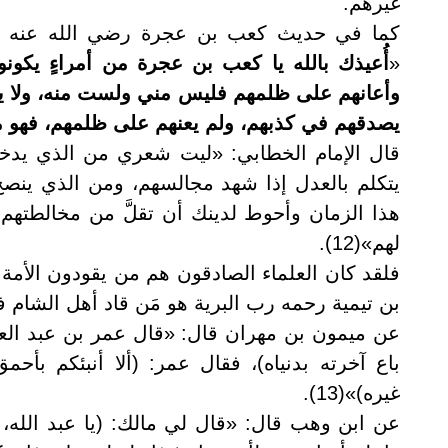
غيرهم.
كما في حديث كعب بن عجرة رضي الله عنه قا
«
أُعيذك بالله يا كعب بن عجرة من أمراءٍ يك
وأعانهم على ظلمهم فليس مني ولست منه، ولا ير
يصدقهم في كذبهم، ولم يعنهم على ظلمهم، فهو مني
قال الإمام الخطابي: «ليت شعري من الذي يدخل
يتكلم بالعدل إذا شهد مجالسهم، ومن الذي ينص
هذا الزمان وأحوط لدينك أن تقلَّ من مخالطتهم 
لهم»(12).
فلقد كان العلماء الصادقون هم من يقودون الأمة دا
بن تيمية رحمه رب البرية هو مَن قاد أهل الشام ف
عن ميمون بن مهران قال: «قال عمر بن عبد العزي
باع آخرته بدنياه)، فقال عمر: (ألا أنبئكم بأحمق
غيره)»(13).
عن ابن وهب قال: «قال لي مالك: (يا عبد الله