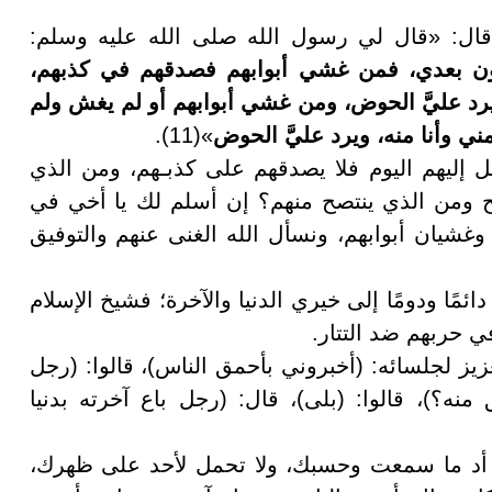
ل: «قال لي رسول الله صلى الله عليه وسلم:
ونون بعدي، فمن غشي أبوابهم فصدقهم في كذبهم،
د عليَّ الحوض، ومن غشي أبوابهم أو لم يغش ولم
 وأنا منه، ويرد عليَّ الحوض
»(11).
 إليهم اليوم فلا يصدقهم على كذبـهم، ومن الذي
ح ومن الذي ينتصح منهم؟ إن أسلم لك يا أخي في
وغشيان أبوابهم، ونسأل الله الغنى عنهم والتوفيق
ئمًا ودومًا إلى خيري الدنيا والآخرة؛ فشيخ الإسلام
ي حربهم ضد التتار.
ز لجلسائه: (أخبروني بأحمق الناس)، قالوا: (رجل
 منه؟)، قالوا: (بلى)، قال: (رجل باع آخرته بدنيا
، أد ما سمعت وحسبك، ولا تحمل لأحد على ظهرك،