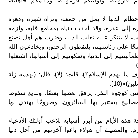
م قارونية، وأوانيكم فرعونية، ومآثمكم جاهلية،
ام الدنيا لا يمل من جمعه، وتراه شهره ودهره
 إلى عذرة، وقد أخذت دنياه بمجامع قلبه، ولزمه
ب، لا يتنكر عليه تغلب الدنيا، وضرب هم أهل تصنع
حًا على رئاستهم، يلتقطون الرخص، ويخادعون الله
أنينتهم إلى الدنيا، وسكونهم إلى أسبابها، اشتغلوا
ما يهدم الإسلام؟)، قلت: (لا)، قال: (يهدمه زلة
)»(10).
تن كوجوه البقر، يرقق بعضها بعضًا، وتتابع سقوط
مصابيح يستنير بها السائرون، وصروحًا يهتدي بها
 هذه الأيام من أبرز أسبابه تلاعب أولئك الأدعياء
، والمصيبة أن هؤلاء باعوا آخرتهم من أجل دنيا