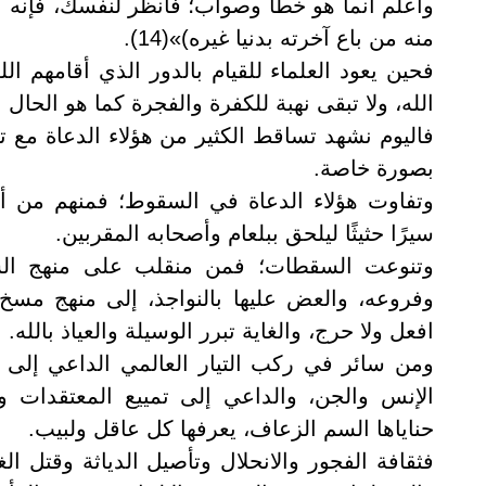
واعلم أنما هو خطأ وصواب؛ فانظر لنفسك، فإنه ك
منه من باع آخرته بدنيا غيره)»(14).
فحين يعود العلماء للقيام بالدور الذي أقامهم الل
الله، ولا تبقى نهبة للكفرة والفجرة كما هو الحال ا
فاليوم نشهد تساقط الكثير من هؤلاء الدعاة مع 
بصورة خاصة.
وتفاوت هؤلاء الدعاة في السقوط؛ فمنهم من أ
سيرًا حثيثًا ليلحق ببلعام وأصحابه المقربين.
وتنوعت السقطات؛ فمن منقلب على منهج الس
وفروعه، والعض عليها بالنواجذ، إلى منهج مسخ
افعل ولا حرج، والغاية تبرر الوسيلة والعياذ بالله.
ومن سائر في ركب التيار العالمي الداعي إلى 
الإنس والجن، والداعي إلى تمييع المعتقدات و
حناياها السم الزعاف، يعرفها كل عاقل ولبيب.
فثقافة الفجور والانحلال وتأصيل الدياثة وقتل ال