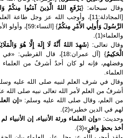
وقال سبحانه: {
يَرْفَعِ اللهُ الَّذِينَ آمَنُوا مِنكُمْ وَال
[المجادلة:11]، وأوجب الله عز وجل طاعة العلماء فقال: {
الرَّسُولَ وَأُولِي الأَمْرِ مِنكُمْ
} [النساء:59]
والعلماء(1).
وقال تعالى: {
شَهِدَ اللهُ أَنَّهُ لَا إِلَهَ إِلَّا هُوَ وَالْمَلَائ
الْحَكِيمُ
} [آل عمران:18]، قال القر
وفضلهم، فإنه لو كان أحدٌ أشرفُ من العلماء 
العلماء.
وقال في شرف العلم لنبيه صلى الله عليه وسلم
أشرفُ من العلم لأمر الله تعالى نبيه صلى الله ع
من العلم، وقال صلى الله عليه وسلم: «
إن العلم
لهم في الدين خطير»(2).
وحديث: «
وإن
العلماء ورثة الأنبياء، إن الأنبياء لم
أخذ بحظٍ وافرٍ
»(3).
ولقد أوجب الله عز وجل على العلماء بيان الحق ل