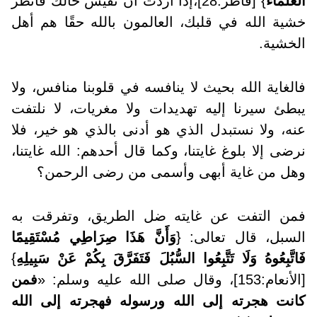
الْعُلَمَاءُ
} [فاطر:28]،
إذا أردت أن تقيس حالك فانظر
خشية الله في قلبك، العالمون بالله حقًا هم أهل
الخشية
.
فالغاية الله بحيث لا ينافسه في قلوبنا منافس، ولا
يبطئ سيرنا إليه تهديدات ولا مغريات، لا نلتفت
عنه، ولا نستبدل الذي هو أدنى بالذي هو خير، فلا
نرضى إلا بلوغ غايتنا، وكما قال أحدهم: الله غايتنا،
وهل من غاية أبهى وأسمى من رضى الرحمن
؟
فمن التفت عن غايته ضل الطريق، وتفرقت به
السبل، قال تعالى: {
وَأَنَّ هَذَا صِرَاطِي مُسْتَقِيمًا
فَاتَّبِعُوهُ وَلَا تَتَّبِعُوا السُّبُلَ فَتَفَرَّقَ بِكُمْ عَنْ سَبِيلِهِ
}
[الأنعام:153]، وقال صلى الله عليه وسلم: «
فمن
كانت هجرته إلى الله ورسوله فهجرته إلى الله