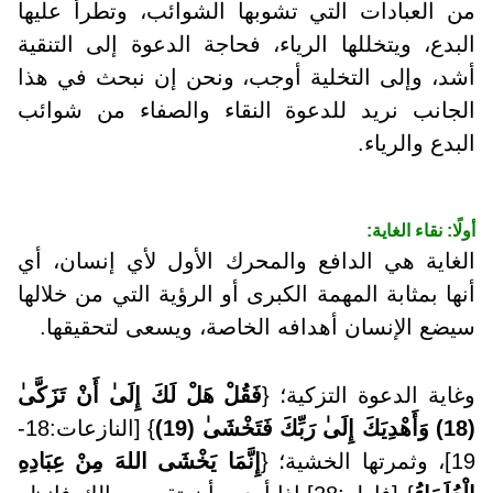
من العبادات التي تشوبها الشوائب، وتطرأ عليها
البدع، ويتخللها الرياء، فحاجة الدعوة إلى التنقية
أشد، وإلى التخلية أوجب، ونحن إن نبحث في هذا
الجانب نريد للدعوة النقاء والصفاء من شوائب
البدع والرياء.
أولًا: نقاء الغاية:
الغاية هي الدافع والمحرك الأول لأي إنسان، أي
أنها بمثابة المهمة الكبرى أو الرؤية التي من خلالها
سيضع الإنسان أهدافه الخاصة، ويسعى لتحقيقها.
وغاية الدعوة التزكية؛ {
فَقُلْ هَلْ لَكَ إِلَى
أَنْ تَزَكَّى
(18) وَأَهْدِيَكَ إِلَى
رَبِّكَ فَتَخْشَى
(19)
} [النازعات:18-
19
]،
وثمرتها الخشية؛
{
إِنَّمَا يَخْشَى اللهَ مِنْ عِبَادِهِ