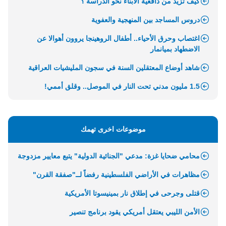
كيف تزيد من دافعية الأبناء نحو الدراسة ؟
دروس المساجد بين المنهجية والعفوية
اغتصاب وحرق الأحياء.. أطفال الروهينجا يروون أهوالا عن
الاضطهاد بميانمار
شاهد أوضاع المعتقلين السنة في سجون المليشيات العراقية
1.5 مليون مدني تحت النار في الموصل.. وقلق أممي!
موضوعات اخرى تهمك
محامي ضحايا غزة: مدعي "الجنائية الدولية" يتبع معايير مزدوجة
مظاهرات في الأراضي الفلسطينية رفضاً لــ"صفقة القرن"
قتلى وجرحى في إطلاق نار بمينيسوتا الأمريكية
الأمن الليبي يعتقل أمريكي يقود برنامج تنصير