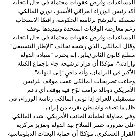
المساعدات وفرض عقوبات محتملة في حال انتخابه.
أكد رئيس الوزراء العراقي الأسبق، نوري المالكي،
تمسكه بالترشح لرئاسة الحكومة، رافضًا الانسحاب
رغم معارضة الولايات المتحدة وتهديدها بوقف
المساعدات وفرض عقوبات محتملة في حال انتخابه.
وقال المالكي، الذي رشحه تحالف "الإطار التنسيقي"
مطلع كانون الثاني/يناير، إنه يحترم "سيادة الدولة
وإرادته"، مؤكدًا أن قرار ترشيحه جاء بإجماع الكتلة
الأكبر في البرلمان، وأنه ماضٍ “إلى النهاية”.
وجاءت تصريحات المالكي عقب موقف للرئيس
الأمريكي دونالد ترامب لوّح فيه بوقف أي دعم
مستقبلي للعراق إذا تولى المالكي رئاسة الوزراء، في
ظل ما تصفه واشنطن بقربه من إيران.
وفي محاولة لطمأنة الجانب الأمريكي، شدد المالكي
على ضرورة حصر السلاح بيد الدولة وتعزيز مركزية
القرار العسكري، مؤكدًا أن حماية البعثات الدبلوماسية