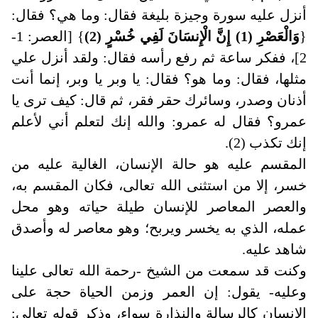
أنزل عليه سورة وجيزة بليغة فقال: وما هي؟ فقال:
{
وَالْعَصْرِ (1) إِنَّ الْإِنسَانَ لَفِي خُسْرٍ (2)
} [العصر: 1-
2]، ففكر ساعة ثم رفع رأسه فقال: ولقد أنزل علي
مثلها، فقال: وما هو؟ فقال: يا وبر يا وبر، إنما أنت
أذنان وصدر، وسائرك حقر فقر، ثم قال: كيف ترى يا
عمرو؟ فقال له عمرو: والله إنك لتعلم أني لأعلم
إنك تكذب (2).
المقسم عليه هو حالة الإنسان، الغالية عليه من
خسر، إلا من استثنى الله تعالى، فكان المقسم به،
والعصر المعاصر للإنسان طيلة حياته وهو محل
عمله، الذي به يخسر ويربح؛ وهو معاصر له وأصدق
شاهد عليه
.
وكنت قد سمعت من الشيخ -رحمة الله تعالى علينا
وعليه- يقول: إن العمر وزمن الحياة حجة على
الإنسان كالرسالة والنذارة سواء، وذكر قوله تعالى: