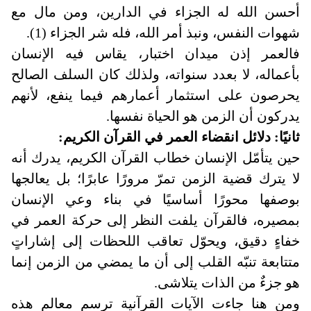
أحسن الله له الجزاء في الدارين، ومن مال مع
شهوات النفس، ونبذ أمر الله، فله شر الجزاء (1).
فالعمر إذن ميدان اختبار، يقاس فيه الإنسان
بأعماله، لا بعدد سنواته، ولذلك كان السلف الصالح
يحرصون على استثمار أعمارهم فيما ينفع، لأنهم
يدركون أن الزمن هو الحياة نفسها
.
ثانيًا: دلائل انقضاء العمر في القرآن الكريم:
حين يتأمّل الإنسان خطاب القرآن الكريم، يدرك أنه
لا يترك قضية الزمن تمرّ مرورًا عابرًا؛ بل يعالجها
بوصفها محورًا أساسيًا في بناء وعي الإنسان
بمصيره، فالقرآن يلفت النظر إلى حركة العمر في
خفاءٍ دقيق، ويحوّل تعاقب اللحظات إلى إشاراتٍ
متتابعة تنبّه القلب إلى أن ما يمضي من الزمن إنما
هو جزءٌ من الذات يتلاشى.
ومن هنا جاءت الآيات القرآنية ترسم معالم هذه