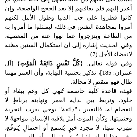
أعذر إليهم فلم يعاقبهم إلا بعد الحجج الواضحة، وإن
كانوا فطروا على حب الدنيا وطول الأمل لكنهم
أمروا بمجاهدة النفس في ذلك، ليمتثلوا ما أمروا به
من الطاعة وينزجروا عما نهوا عنه من المعصية،
وفي الحديث إشارة إلى أن استكمال الستين مظنة
لانقضاء الأجل (7).
وفي قوله تعالى
:
{
كُلُّ نَفْسٍ ذَائِقَةُ الْمَوْتِ
} [آل
عمران: 185]، تذكير بحتمية النهاية، وأن العمر مهما
طال فهو منقضٍ لا محالة
.
فهذه قاعدة كلية حاسمة تُنهي كل وهم ببقاء أو
خلود، وتربط بين بداية العمر ونهايته برباطٍ لا
انفصام له، فالتعبير بـ"ذائقة" يوحي بقرب التجربة
وحتميتها، وكأن الموت أمرٌ يلاقيه الإنسان مواجهةً لا
مهرب منها، لا مجرد خبرٍ يُسمع أو احتمالٍ يُتوقّع،
وفي هذا البيان إشارةٌ عميقة إلى أن العمر، مهما