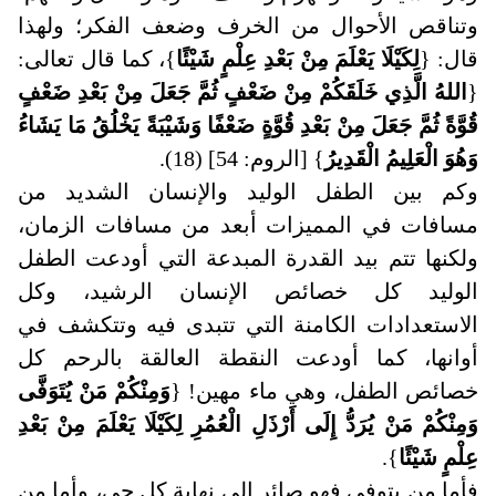
وتناقص الأحوال من الخرف وضعف الفكر؛ ولهذا
قال: {
لِكَيْلَا يَعْلَمَ مِنْ بَعْدِ عِلْمٍ شَيْئًا
}، كما قال تعالى:
{
اللهُ الَّذِي خَلَقَكُمْ مِنْ ضَعْفٍ ثُمَّ جَعَلَ مِنْ بَعْدِ ضَعْفٍ
قُوَّةً ثُمَّ جَعَلَ مِنْ بَعْدِ قُوَّةٍ ضَعْفًا وَشَيْبَةً يَخْلُقُ مَا يَشَاءُ
وَهُوَ الْعَلِيمُ الْقَدِيرُ
} [الروم: 54] (18).
وكم بين الطفل الوليد والإنسان الشديد من
مسافات في المميزات أبعد من مسافات الزمان،
ولكنها تتم بيد القدرة المبدعة التي أودعت الطفل
الوليد كل خصائص الإنسان الرشيد، وكل
الاستعدادات الكامنة التي تتبدى فيه وتتكشف في
أوانها، كما أودعت النقطة العالقة بالرحم كل
خصائص الطفل، وهي ماء مهين! {
وَمِنْكُمْ مَنْ يُتَوَفَّى
وَمِنْكُمْ مَنْ يُرَدُّ إِلَى أَرْذَلِ الْعُمُرِ لِكَيْلَا يَعْلَمَ مِنْ بَعْدِ
عِلْمٍ شَيْئًا
}.
فأما من يتوفى فهو صائر إلى نهاية كل حي، وأما من