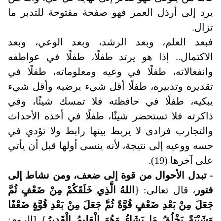
يرد إلى أرذل العمر فهو صفحة مفتوحة للتدبر ما
تزال
.
فبعد العلم، وبعد الرشد، وبعد الوعي، وبعد
الاكتمال.. إذا هو يرتد طفلًا، طفلًا في عواطفه
وانفعالاته، طفلًا في وعيه ومعلوماته، طفلًا في
تقديره وتدبيره، طفلًا أقل شيء يرضيه وأقل شيء
يبكيه، طفلًا في حافظته فلا تمسك شيئًا، وفي
ذاكرته فلا تستحضر شيئًا، طفلًا في أخذه الأحداث
والتجارب فرادى لا يربط بينها رابط ولا تؤدي في
حسه ووعيه إلى نتيجة، لأنه ينسى أولها قبل أن يأتي
على آخرها (19).
- تبدل الأحوال من قوة إلى ضعف، ومن نشاط إلى
فتور
، قال تعالى: {
اللهُ الَّذِي خَلَقَكُمْ مِنْ ضَعْفٍ ثُمَّ
جَعَلَ مِنْ بَعْدِ ضَعْفٍ قُوَّةً ثُمَّ جَعَلَ مِنْ بَعْدِ قُوَّةٍ ضَعْفًا
وَشَيْبَةً يَخْلُقُ مَا يَشَاءُ وَهُوَ الْعَلِيمُ الْقَدِيرُ
} [الروم: