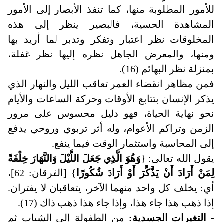
للأمور المطلوبة منها، كما تنفذ الأبصار إلى الأمور
المشاهدة الحسية، فالبصير ينظر إلى هذه
المخلوقات نظر اعتبار وتفكر وتدبر لما أريد بها
ومنها، والمعرض الجاهل نظره إليها نظر غفلة،
بمنزلة نظر البهائم (16).
فمن مظاهر انقضاء العمر تعاقب الليل والنهار الذي
يذكر الإنسان بتتابع الأوقات وحركة الساعات والأيام
نحو نهاية الحياة، فهو دليل محسوس على مرور
الزمن وتراكم الأعوام، وله أثر تربوي وروحي يدفع
إلى المحاسبة واستثمار الوقت فيما ينفع.
يقول الله تعالى: {
وَهُوَ الَّذِي جَعَلَ اللَّيْلَ وَالنَّهَارَ خِلْفَةً
لِمَنْ أَرَادَ أَنْ يَذَّكَّرَ أَوْ أَرَادَ شُكُورًا
} [الفرقان: 62]،
أي: يخلف كل واحد منهما الآخر، يتعاقبان لا يفتران.
إذا ذهب هذا جاء هذا، وإذا جاء هذا ذهب ذاك (17).
- التغيرات الجسدية:
من الطفولة إلى الشباب ثم