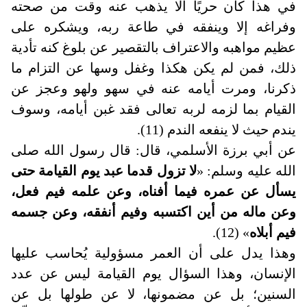
في هذا كان حريًا ألا يذهب عنه وقت من صحته
وفراغه إلا وينفقه في طاعة ربه، ويشكره على
عظيم مواهبه والاعتراف بالتقصير عن بلوغ كنه تأدية
ذلك، فمن لم يكن هكذا وغفل وسها عن التزام ما
ذكرنا، ومرت أيامه عنه في سهو ولهو وعجز عن
القيام بما لزمه لربه تعالى فقد غبن أيامه، وسوف
يندم حيث لا ينفعه الندم (11).
عن أبي برزة الأسلمي، قال: قال رسول الله صلى
الله عليه وسلم: «
لا تزول قدما عبد يوم القيامة حتى
يسأل عن عمره فيما أفناه، وعن علمه فيم فعل،
وعن ماله من أين اكتسبه وفيم أنفقه، وعن جسمه
فيم أبلاه
» (12).
وهذا يدل على أن العمر مسؤولية يُحاسب عليها
الإنسان، وهذا السؤال يوم القيامة ليس عن عدد
السنين؛ بل عن مضمونها، لا عن طولها بل عن