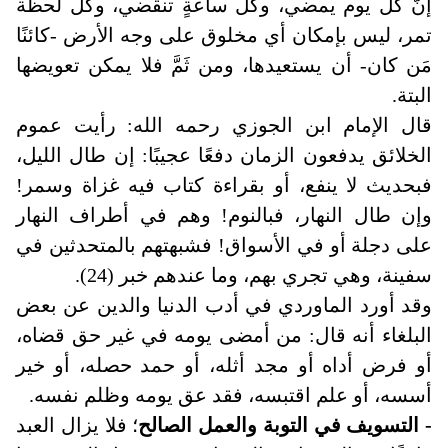
إنَّ كلَّ يوم يمضي، وكلَّ ساعةٍ تنقضي، وكل لحظة
تمر، ليس بإمكان أي مخلوق على وجه الأرض -كائنًا
مَن كان- أن يستعيدها، ومن ثَمَّ فلا يمكن تعويضها
البتة
.
قال الإمام ابن الجوزي رحمه الله: رأيت عموم
الخلائق يدفعون الزمان دفعًا عجيبًا: إن طال الليل،
فبحديث لا ينفع، أو بقراءة كتاب فيه غزاة وسمر!
وإن طال النهار، فبالنوم! وهم في أطراف النهار
على دجلة أو في الأسواق! فشبهتهم بالمتحدثين في
سفينة، وهي تجري بهم، وما عندهم خبر (24).
وقد أورد الماوردي في أدب الدنيا والدين عن بعض
البلغاء أنه قال: من أمضى يومه في غير حق قضاه،
أو فرض أداه أو مجد أثله، أو حمد حصله، أو خير
أسسه، أو علم اقتبسه، فقد عق يومه وظلم نفسه.
- التسويف في التوبة والعمل الصالح
؛ فلا يزال العبد