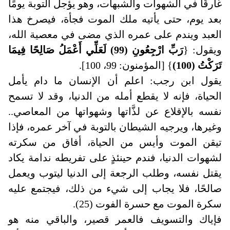
غارقًا في الشهوات والشبهات، وهو يؤجل التوبة يومًا
بعد يوم، حتى يأتيه ملك الموت فجأة، فيصرخ هذا
العبد ويندم على عمره الذي مضى في معصية الله،
ويقول: {
رَبِّ ارْجِعُونِ (99) لَعَلِّي أَعْمَلُ صَالِحًا فِيمَا
تَرَكْتُ (100)
} [المؤمنون: 99، 100].
يقول ابن رجب: اعلم أن الإنسان ما دام يأمل
الحياة، فإنه لا يقطع أمله من الدنيا، وقد لا تسمح
نفسه بالإقلاع عن لذَّاتها وشهواتها من المعاصي..
وغيرها، ويرجيه الشيطان بالتوبة في آخر عمره، فإذا
تيقن الموت وأيس من الحياة، أفاق من سكرته
لشهوات الدنيا، فندم حينئذٍ على تفريطه ندامة يكاد
يقتل نفسه، وطلب الرجعة إلى الدنيا ليتوب ويعمل
صالحًا، فلا يجاب إلى شيء من ذلك، فيجتمع عليه
سكرة الموت مع حسرة الفوت (25).
فإياك والتسويف فالعمر قصير، والباقي منه هو