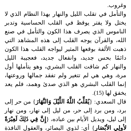
وغروب.
والتأمل في تقلب الليل والنهار بهذا النظام الذي لا
يختل ولا يفتر يوقظ في القلب الحساسية وتدبر
الناموس الذي يصرف هذا الكون والتأمل في صنع
الله، والقرآن يوجه القلب إلى هذه المشاهد التي
ذهبت الألفة بوقعها المثير ليواجه القلب هذا الكون
دائمًا بحس جديد، وانفعال جديد، فعجيبة الليل
والنهار كم شاقت القلب البشري، وهو يتأملها أول
مرة، وهي هي لم تتغير ولم تفقد جمالها وروعتها،
إنما القلب البشري هو الذي صدئ وهمد، فلم يعد
يخفق لها (15).
قال السعدي: {
يُقَلِّبُ اللَّهُ اللَّيْلَ وَالنَّهَارَ
} من حر إلى
برد، ومن برد إلى حر، من ليل إلى نهار، ومن نهار
إلى ليل، ويديل الأيام بين عباده، {
إِنَّ فِي ذَلِكَ لَعِبْرَةً
لأولِي الأبْصَارِ
} أي: لذوي البصائر، والعقول النافذة