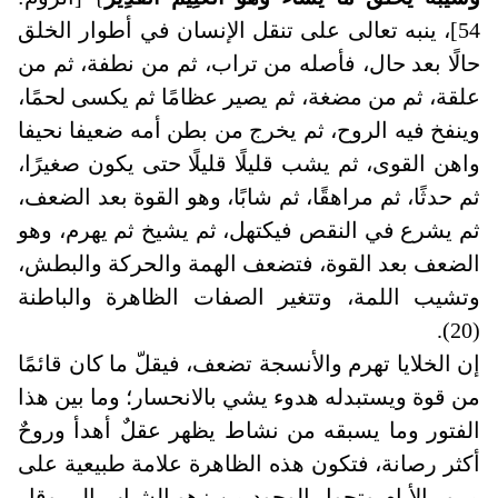
54]، ينبه تعالى على تنقل الإنسان في أطوار الخلق
حالًا بعد حال، فأصله من تراب، ثم من نطفة، ثم من
علقة، ثم من مضغة، ثم يصير عظامًا ثم يكسى لحمًا،
وينفخ فيه الروح، ثم يخرج من بطن أمه ضعيفا نحيفا
واهن القوى، ثم يشب قليلًا قليلًا حتى يكون صغيرًا،
ثم حدثًا، ثم مراهقًا، ثم شابًا، وهو القوة بعد الضعف،
ثم يشرع في النقص فيكتهل، ثم يشيخ ثم يهرم، وهو
الضعف بعد القوة، فتضعف الهمة والحركة والبطش،
وتشيب اللمة، وتتغير الصفات الظاهرة والباطنة
(20).
إن الخلايا تهرم والأنسجة تضعف، فيقلّ ما كان قائمًا
من قوة ويستبدله هدوء يشي بالانحسار؛ وما بين هذا
الفتور وما يسبقه من نشاط يظهر عقلٌ أهدأ وروحٌ
أكثر رصانة، فتكون هذه الظاهرة علامة طبيعية على
مرور الأيام وتحول الوجود من زهو الشباب إلى وقار