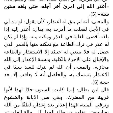
«
أعذر الله إلى امرئ أخر أجله، حتى بلغه ستين
سنة
» (5).
والمعنى: أنه لم يبق له اعتذار، كأن يقول: لو مد لي
في الأجل لفعلت ما أمرت به، يقال: أعذر إليه إذا
بلغه أقصى الغاية في العذر ومكنه منه، وإذا لم يكن
له عذر في ترك الطاعة مع تمكنه منها بالعمر الذي
حصل له فلا ينبغي له حينئذ إلا الاستغفار والطاعة
والإقبال على الآخرة بالكلية، ونسبة الإعذار إلى الله
مجازية، والمعنى أن الله لم يترك للعبد سببًا في
الاعتذار يتمسك به، والحاصل أنه لا يعاقب إلا بعد
حجة (6).
قال ابن بطال: إنما كانت الستون حدًا لهذا لأنها
قريبة من المعترك، وهي سن الإنابة والخشوع
وترقب المنية، فهذا إعذار بعد إعذار، لطفًا من الله
بعباده حتى نقلهم من حالة الجهل إلى حالة العلم، ثم