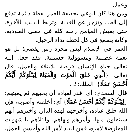
وعمل.
ومن هنا كان الوعي بحقيقة العمر يقظة دائمة تدفع
إلى الجد، وتزجر عن الغفلة، وتربط القلب بالآخرة،
حتى يعيش المؤمن زمنه كله في معنى العبودية،
وكأنه يسمع في كل لحظة نداء الرحيل.
العمر في الإسلام ليس مجرد زمن يقضى؛ بل هو
نعمة عظيمة ومسؤولية جسيمة، فقد جعل الله
تعالى حياة الإنسان فرصة للابتلاء والعمل، قال
تعالى
:
{
الَّذِي خَلَقَ الْمَوْتَ وَالْحَيَاةَ لِيَبْلُوَكُمْ أَيُّكُمْ
أَحْسَنُ عَمَلًا
} [الملك: 2].
قال السعدي: أي: قدر لعباده أن يحييهم ثم يميتهم؛
{
لِيَبْلُوَكُمْ أَيُّكُمْ أَحْسَنُ عَمَلًا
} أي: أخلصه وأصوبه، فإن
الله خلق عباده، وأخرجهم لهذه الدار، وأخبرهم أنهم
سينقلون منها، وأمرهم ونهاهم، وابتلاهم بالشهوات
المعارضة لأمره، فمن انقاد لأمر الله وأحسن العمل،