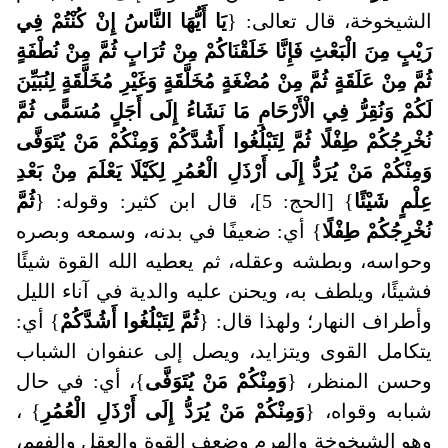
الشيخوخة، قال تعالى: {
يَا أَيُّهَا النَّاسُ إِنْ كُنْتُمْ فِي
رَيْبٍ مِنَ الْبَعْثِ فَإِنَّا خَلَقْنَاكُمْ مِنْ تُرَابٍ ثُمَّ مِنْ نُطْفَةٍ
ثُمَّ مِنْ عَلَقَةٍ ثُمَّ مِنْ مُضْغَةٍ مُخَلَّقَةٍ وَغَيْرِ مُخَلَّقَةٍ لِنُبَيِّنَ
لَكُمْ وَنُقِرُّ فِي الْأَرْحَامِ مَا نَشَاءُ إِلَى أَجَلٍ مُسَمًّى ثُمَّ
نُخْرِجُكُمْ طِفْلًا ثُمَّ لِتَبْلُغُوا أَشُدَّكُمْ وَمِنْكُمْ مَنْ يُتَوَفَّى
وَمِنْكُمْ مَنْ يُرَدُّ إِلَى أَرْذَلِ الْعُمُرِ لِكَيْلَا يَعْلَمَ مِنْ بَعْدِ
عِلْمٍ شَيْئًا
} [الحج: 5]، قال ابن كثير: وقوله: {
ثُمَّ
نُخْرِجُكُمْ طِفْلًا
} أي: ضعيفًا في بدنه، وسمعه وبصره
وحواسه، وبطشه وعقله، ثم يعطيه الله القوة شيئًا
فشيئًا، ويلطف به، ويحنن عليه والدية في آناء الليل
وأطراف النهار؛ ولهذا قال: {
ثُمَّ لِتَبْلُغُوا أَشُدَّكُمْ
} أي:
يتكامل القوى ويتزايد، ويصل إلى عنفوان الشباب
وحسن المنظر، {
وَمِنْكُمْ مَنْ يُتَوَفَّى
}، أي: في حال
شبابه وقواه، {
وَمِنْكُمْ مَنْ يُرَدُّ إِلَى أَرْذَلِ الْعُمُرِ
} ،
وهو الشيخوخة والهرم وضعف القوة والعقل والفهم،