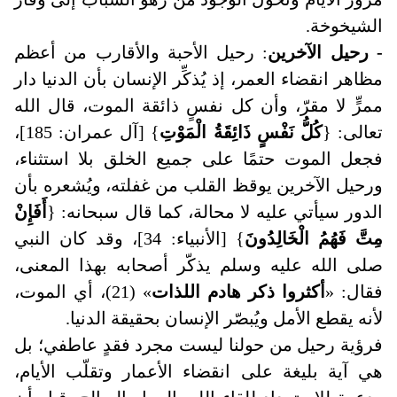
الشيخوخة.
- رحيل الآخرين
: رحيل الأحبة والأقارب من أعظم
مظاهر انقضاء العمر، إذ يُذكِّر الإنسان بأن الدنيا دار
ممرٍّ لا مقرّ، وأن كل نفسٍ ذائقة الموت، قال الله
تعالى: {
كُلُّ نَفْسٍ ذَائِقَةُ الْمَوْتِ
} [آل عمران: 185]،
فجعل الموت حتمًا على جميع الخلق بلا استثناء،
ورحيل الآخرين يوقظ القلب من غفلته، ويُشعره بأن
الدور سيأتي عليه لا محالة، كما قال سبحانه: {
أَفَإِنْ
مِتَّ فَهُمُ الْخَالِدُونَ
} [الأنبياء: 34]، وقد كان النبي
صلى الله عليه وسلم يذكّر أصحابه بهذا المعنى،
فقال: «
أكثروا ذكر هادم اللذات
» (21)، أي الموت،
لأنه يقطع الأمل ويُبصّر الإنسان بحقيقة الدنيا.
فرؤية رحيل من حولنا ليست مجرد فقدٍ عاطفي؛ بل
هي آية بليغة على انقضاء الأعمار وتقلّب الأيام،