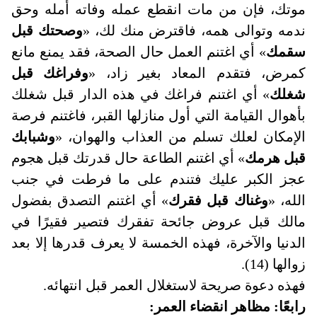
موتك، فإن من مات انقطع عمله وفاته أمله وحق
ندمه وتوالى همه، فاقترض منك لك، «
وصحتك قبل
سقمك
» أي اغتنم العمل حال الصحة، فقد يمنع مانع
كمرض، فتقدم المعاد بغير زاد، «
وفراغك قبل
شغلك
» أي اغتنم فراغك في هذه الدار قبل شغلك
بأهوال القيامة التي أول منازلها القبر، فاغتنم فرصة
الإمكان لعلك تسلم من العذاب والهوان، «
وشبابك
قبل هرمك
» أي اغتنم الطاعة حال قدرتك قبل هجوم
عجز الكبر عليك فتندم على ما فرطت في جنب
الله، «
وغناك قبل فقرك
» أي اغتنم التصدق بفضول
مالك قبل عروض جائحة تفقرك فتصير فقيرًا في
الدنيا والآخرة، فهذه الخمسة لا يعرف قدرها إلا بعد
زوالها (14).
فهذه دعوة صريحة لاستغلال العمر قبل انتهائه
.
رابعًا: مظاهر انقضاء العمر: