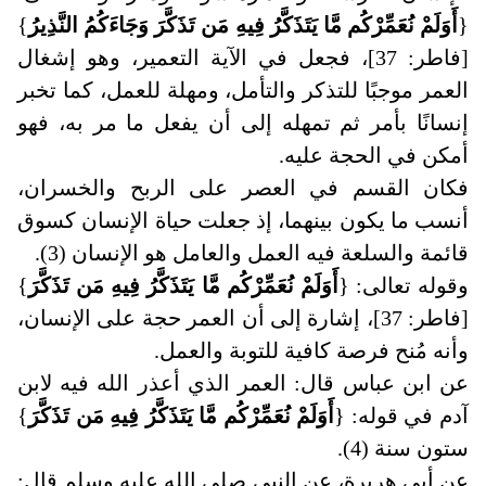
{
أَوَلَمْ نُعَمِّرْكُم مَّا يَتَذَكَّرُ فِيهِ مَن تَذَكَّرَ وَجَاءَكُمُ النَّذِيرُ
}
[فاطر: 37]، فجعل في الآية التعمير، وهو إشغال
العمر موجبًا للتذكر والتأمل، ومهلة للعمل، كما تخبر
إنسانًا بأمر ثم تمهله إلى أن يفعل ما مر به، فهو
أمكن في الحجة عليه
.
فكان القسم في العصر على الربح والخسران،
أنسب ما يكون بينهما، إذ جعلت حياة الإنسان كسوق
قائمة والسلعة فيه العمل والعامل هو الإنسان (3).
وقوله تعالى
:
{
أَوَلَمْ نُعَمِّرْكُم مَّا يَتَذَكَّرُ فِيهِ مَن تَذَكَّرَ
}
[فاطر: 37]، إشارة إلى أن العمر حجة على الإنسان،
وأنه مُنح فرصة كافية للتوبة والعمل
.
عن ابن عباس قال: العمر الذي أعذر الله فيه لابن
آدم في قوله: {
أَوَلَمْ نُعَمِّرْكُم مَّا يَتَذَكَّرُ فِيهِ مَن تَذَكَّرَ
}
ستون سنة (4).
عن أبي هريرة، عن النبي صلى الله عليه وسلم قال: