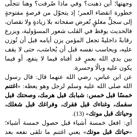
وجهتها؛ أين ذهبت؟ وفي ماذا صُرفت؟ وهنا تتجلّى
خطورة انقضاء العمر؛ إذ يتحوّل من فرصةٍ مفتوحةٍ
إلى سجلٍّ مغلقٍ تُعرض صفحاته بلا زيادةٍ ولا نقصان،
فالحديث يوقظ في القلب شعور المسؤولية، ويزرع
رقابةً داخليةً تجعل المؤمن يزن أيامه قبل أن تُوزن
عليه، ويحاسب نفسه قبل أن يُحاسَب، حتى لا يقف
بين يدي الله بعمرٍ قد أفناه فيما لا ينفع، أو فيما
يكون عليه وبالًا وحسرة.
عن ابن عباس، رضي الله عنهما قال: قال رسول
الله صلى الله عليه وسلم لرجل وهو يعظه: «
اغتنم
خمسًا قبل خمس: شبابك قبل هرمك، وصحتك قبل
سقمك، وغناءك قبل فقرك، وفراغك قبل شغلك،
وحياتك قبل موتك
» (13).
أي: افعل خمسة أشياء قبل حصول خمسة أشياء؛
«
حياتك قبل موتك
» يعني اغتنم ما تلقى نفعه بعد