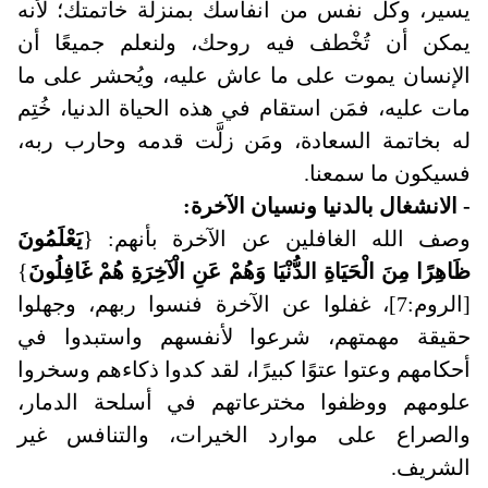
يسير، وكل نفس من أنفاسك بمنزلة خاتمتك؛ لأنه
يمكن أن تُخْطف فيه روحك، ولنعلم جميعًا أن
الإنسان يموت على ما عاش عليه، ويُحشر على ما
مات عليه، فمَن استقام في هذه الحياة الدنيا، خُتِم
له بخاتمة السعادة، ومَن زلَّت قدمه وحارب ربه،
فسيكون ما سمعنا.
- الانشغال بالدنيا ونسيان الآخرة:
وصف الله الغافلين عن الآخرة بأنهم: {
يَعْلَمُونَ
ظَاهِرًا مِنَ الْحَيَاةِ الدُّنْيَا وَهُمْ عَنِ الْآخِرَةِ هُمْ غَافِلُونَ
}
[الروم:7]، غفلوا عن الآخرة فنسوا ربهم، وجهلوا
حقيقة مهمتهم، شرعوا لأنفسهم واستبدوا في
أحكامهم وعتوا عتوًا كبيرًا، لقد كدوا ذكاءهم وسخروا
علومهم ووظفوا مخترعاتهم في أسلحة الدمار،
والصراع على موارد الخيرات، والتنافس غير
الشريف.