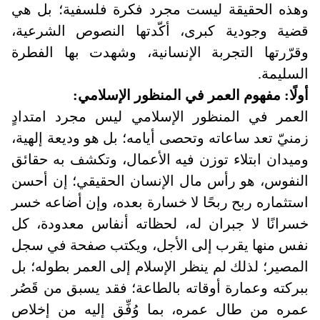
وهذه الحقيقة ليست مجرد فكرة فلسفية؛ بل هي
قضية وجودية كبرى، أكّدتها النصوص الشرعية،
وقرّرتها التجربة الإنسانية، وشهدت بها الفطرة
السليمة
.
أولًا: مفهوم العمر في المنظور الإسلامي:
العمر في المنظور الإسلامي ليس مجرد امتدادٍ
زمنيّ تعد ساعاته وتحصى أيامه؛ بل هو وديعة إلهية،
وميدان ابتلاء توزن فيه الأعمال، وتكشف به حقائق
النفوس، هو رأس مال الإنسان الحقيقي؛ إن أحسن
استثماره ربح ربحًا لا خسارة بعده، وإن أضاعه خسر
خسرانًا لا جبران له، لحظاته أنفاس معدودة، كل
نفس منها يقرب إلى الأجل، ويكتب صفحة في سجل
المصير؛ لذلك لم ينظر الإسلام إلى العمر بطوله؛ بل
ببركته وعمارة أوقاته بالطاعة؛ فقد يسبق من قَصُر
عمره من طال عمره، بما وُفِّق إليه من إخلاص