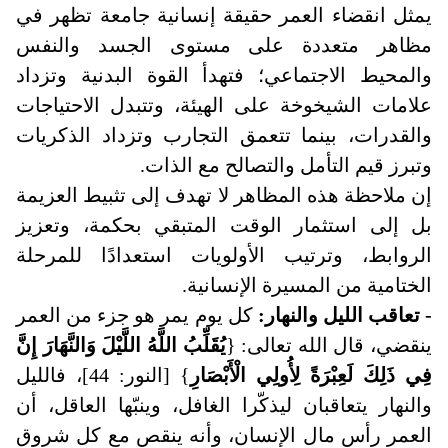
يمثل انقضاء العمر حقيقة إنسانية جامعة تظهر في
مظاهر متعددة على مستوى الجسد والنفس
والمحيط الاجتماعي؛ فتهدأ القوة البدنية وتزداد
علامات الشيخوخة على الهيئة، وتتبدل الاحتياجات
والقدرات، بينما تتعمق التجارب وتزداد الذكريات
وتبرز قيم التأمل والتصالح مع الذات.
إن ملاحظة هذه المظاهر لا تهدف إلى تثبيط العزيمة
بل إلى استثمار الوقت المتبقي بحكمة، وتعزيز
الروابط، وترتيب الأولويات استعدادًا للمرحلة
الختامية من المسيرة الإنسانية.
- تعاقب الليل والنهار:
كل يوم يمر هو جزء من العمر
ينقضي، قال الله تعالى
:
{
يُقَلِّبُ اللَّهُ اللَّيْلَ وَالنَّهَارَ إِنَّ
فِي ذَلِكَ لَعِبْرَةً لِأُولِي الْأَبْصَارِ
} [النور: 44]، فالليل
والنهار يتعاقبان ليذكّرا الغافل، وينبّها العاقل، أن
العمر رأس مال الإنسان، وأنه ينقص مع كل شروق