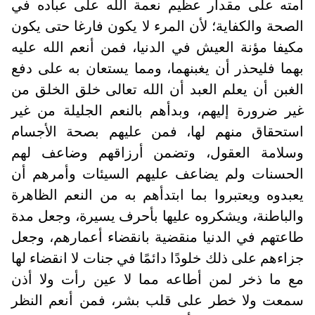
أمته على مقدار عظيم نعمة الله على عباده في
الصحة والكفاية؛ لأن المرء لا يكون فارغا حتى يكون
مكيفا مؤنة العيش في الدنيا، فمن أنعم الله عليه
بهما فليحذر أن يغبنهما، ومما يستعان به على دفع
الغبن أن يعلم العبد أن الله تعالى خلق الخلق من
غير ضرورة إليهم، وبدأهم بالنعم الجليلة من غير
استحقاق منهم لها، فمن عليهم بصحة الأجسام
وسلامة العقول، وتضمن أرزاقهم وضاعف لهم
الحسنات ولم يضاعف عليهم السيئات وأمرهم أن
يعبدوه ويعتبروا بما ابتدأهم به من النعم الظاهرة
والباطنة، ويشكروه عليها بأحرف يسيرة، وجعل مدة
طاعتهم في الدنيا منقضية بانقضاء أعمارهم، وجعل
جزاءهم على ذلك خلودًا دائمًا في جنات لا انقضاء لها
مع ما ذخر لمن أطاعه مما لا عين رأت ولا أذن
سمعت ولا خطر على قلب بشر، فمن أنعم النظر