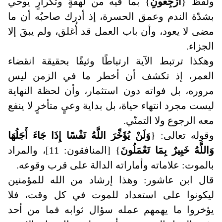
ولفظ {
ارْجِعُونِ
} بما فيه من لهفةٍ وتكرارٍ يوحي
بشدّة الندم وعمق الحسرة، إذ أدرك صاحبُه أن ما
مضى لا يعود، وأن باب العمل قد أُغلق، ولم يبقَ إلا
الجزاء.
وهكذا ترتبط الآية ارتباطًا وثيقًا بحقيقة انقضاء
العمر، إذ تكشف أن أخطر ما في الزمن ليس
مروره، بل فواته دون استثمار، وأن لحظة النهاية
ليست مجرد انتهاء حياة، بل بداية وعيٍ متأخرٍ لا ينفع
معه الرجوع ولا التمنّي.
وقوله تعالى: {
وَلَنْ يُؤَخِّرَ اللَّهُ نَفْسًا إِذَا جَاءَ أَجَلُهَا
وَاللَّهُ خَبِيرٌ بِمَا تَعْمَلُونَ
}
[المنافقون: 11]، والمراد
بالموت: علاماته وأماراته الدالة على قرب وقوعه.
قال ابن عاشور: وهذا إرشاد من الله للمؤمنين
ليكونوا على استعداد للموت في كل وقت، فلا
يؤخروا ما يهمهم عمله سؤال ثوابه فما من أحد