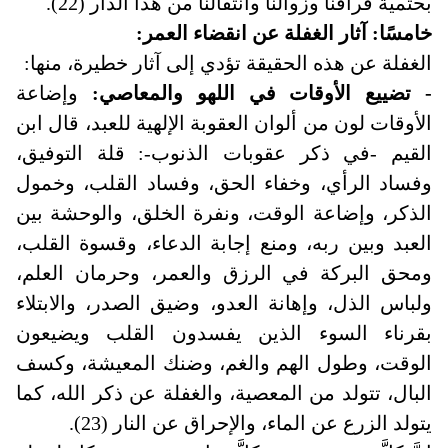
بحتمية فراقنا وزوالنا وانتقالنا من هذا الدار (22).
خامسًا: آثار الغفلة عن انقضاء العمر:
الغفلة عن هذه الحقيقة تؤدي إلى آثار خطيرة، منها
:
- تضييع الأوقات في اللهو والمعاصي:
وإضاعة
الأوقات لون من ألوان العقوبة الإلهية للعبد، قال ابن
القيم -في ذكر عقوبات الذنوب-: قلة التوفيق،
وفساد الرأي، وخفاء الحق، وفساد القلب، وخمول
الذكر، وإضاعة الوقت، ونفرة الخلق، والوحشة بين
العبد وبين ربه، ومنع إجابة الدعاء، وقسوة القلب،
ومحق البركة في الرزق والعمر، وحرمان العلم،
ولباس الذل، وإهانة العدو، وضيق الصدر، والابتلاء
بقرناء السوء الذين يفسدون القلب ويضيعون
الوقت، وطول الهم والغم، وضنك المعيشة، وكسف
البال، تتولد من المعصية، والغفلة عن ذكر الله، كما
يتولد الزرع عن الماء، والإحراق عن النار (23).