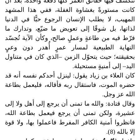
تنكشف فيها حقائق العمر كلّها دفعةً واحدة، بعد أن
كانت مستورةً بغشاوة الغفلة، ففي هذا المشهد
المهيب، لا يطلب الإنسان الرجوع حبًّا في الدنيا
لذاتها، بل شوقًا إلى تعويض ما ضيّع، وتدارك ما
فرّط فيه من طاعةٍ وعملٍ صالح، وكأن الآية تُجسّد
النهاية الطبيعية لمسار عمرٍ أُهدر دون وعيٍ
بحقيقته؛ حيث يتحوّل الزمن –الذي كان في متناول
اليد– إلى أمنيةٍ مستحيلة.
كان العلاء بن زياد يقول: لينزل أحدكم نفسه أنه قد
حضره الموت، فاستقال ربه فأقاله، فليعمل بطاعة
الله عز وجل
.
وقال قتادة: والله ما تمنى أن يرجع إلى أهل ولا إلى
عشيرة، ولكن تمنى أن يرجع فيعمل بطاعة الله،
فانظروا أمنية الكافر المفرط فاعملوا بها، ولا قوة
إلا بالله (8).