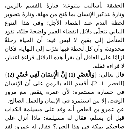
الحقيقة بأساليب متنوعة؛ فتارةً بالقسم بالزمن،
وتارةً بتذكير الإنسان بما مُنح من مهلة، وتارةً بتصوير
لحظة الندم عند انقضاء الأجل؛ وفي هذا التنوع
البياني تتجلّى دلائل انقضاء العمر واضحةً جليّة، تقود
المتأمل إلى يقينٍ لا لبس فيه: أن الحياة رحلةٌ
محدودة، وأن كل لحظة فيها تقرّب إلى النهاية، فكان
لزامًا على العاقل أن يقرأ هذه الدلائل قراءة اعتبار،
لا قراءة غفلة.
قال تعالى
:
{
وَالْعَصْرِ (1) إِنَّ الْإِنسَانَ لَفِي خُسْرٍ (2)
}
[العصر: 1- 2]، أقسم الله بالزمن على أن الإنسان
في خسارة مستمرة؛ لأن عمره ينقص مع مرور
الوقت، إلا من استثمره في الإيمان والعمل الصالح
.
عن عمرو بن العاص أنه وفد على مسيلمة الكذاب
قبل أن يسلم، فقال له مسيلمة: ماذا أنزل على
صاحبكم بمكة في هذا الحين؟ فقال له عمرو: لقد