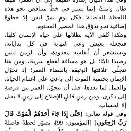
طال وامتدّ، إنما يسير في خطٍّ متناقص نحو هذه
اللحظة الفاصلة؛ فكل يومٍ يمرّ ليس إلا خطوةً
إضافية نحو تذوّق هذا المصير المحتوم.
وهكذا تُلقي الآية بظلالها على حياة الإنسان كلها،
فتجعله يعيش وعي النهاية في كل بداياته،
ويستشعر أن أنفاسه معدودة، وأن الزمن ليس
رصيدًا ثابتًا؛ بل هو مسافة تُقطع سريعًا، ومن هنا
تتجلّى علاقتها الوثيقة بانقضاء العمر؛ إذ تحوّل
الإيمان بحتمية الموت إلى باعثٍ على اغتنام الحياة،
والعمل لما بعدها، قبل أن يتحوّل العمر من فرصةٍ
إلى ذكرى، ومن زمنٍ قابلٍ للإصلاح إلى زمنٍ لا يقبل
إلا الحساب.
وفي قوله تعالى: {
حَتَّى إِذَا جَاءَ أَحَدَهُمُ الْمَوْتُ قَالَ
رَبِّ ارْجِعُونِ
} [المؤمنون: 99]، يصوّر لحظةً فاصلةً