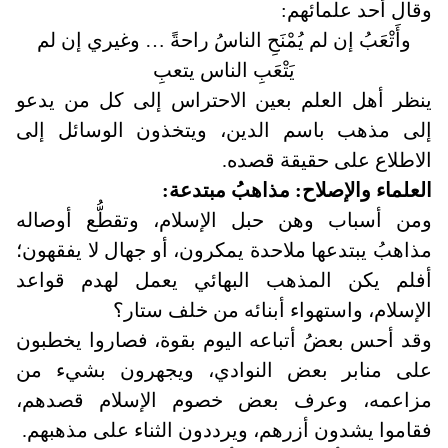
وقال أحد علمائهم
:
وأَتْعَبُ إن لم يُمْنَحِ الناسُ راحةً … وغيري إن لم
يَتْعَبِ الناس يتعبِ
ينظر أهل العلم بعين الاحتراس إلى كل من يدعو
إلى مذهب باسم الدين، ويتخذون الوسائل إلى
الاطلاع على حقيقة قصده
.
العلماء والإصلاح: مذاهبُ مبتدعة
:
ومن أسباب وهن حبل الإسلام، وتقطُّع أوصاله
مذاهبُ يبتدعها ملاحدة يمكرون، أو جهال لا يفقهون؛
أفلم يكن المذهب البهائي يعمل لهدم قواعد
الإسلام، واستهواء أبنائه من خلف ستار؟
وقد أحس بعضُ أتباعه اليوم بقوة، فصاروا يخطبون
على منابر بعض النوادي، ويجهرون بشيء من
مزاعمه، وعرف بعض خصوم الإسلام قصدهم،
فقاموا يشدون أزرهم، ويرددون الثناء على مذهبهم
.