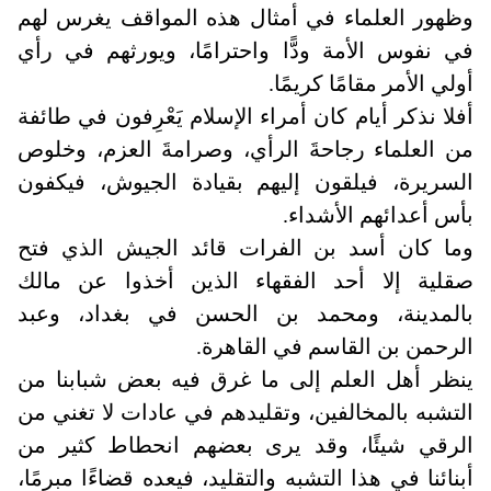
وظهور العلماء في أمثال هذه المواقف يغرس لهم
في نفوس الأمة ودًّا واحترامًا، ويورثهم في رأي
أولي الأمر مقامًا كريمًا.
أفلا نذكر أيام كان أمراء الإسلام يَعْرِفون في طائفة
من العلماء رجاحةَ الرأي، وصرامةَ العزم، وخلوص
السريرة، فيلقون إليهم بقيادة الجيوش، فيكفون
بأس أعدائهم الأشداء
.
وما كان أسد بن الفرات قائد الجيش الذي فتح
صقلية إلا أحد الفقهاء الذين أخذوا عن مالك
بالمدينة، ومحمد بن الحسن في بغداد، وعبد
الرحمن بن القاسم في القاهرة
.
ينظر أهل العلم إلى ما غرق فيه بعض شبابنا من
التشبه بالمخالفين، وتقليدهم في عادات لا تغني من
الرقي شيئًا، وقد يرى بعضهم انحطاط كثير من
أبنائنا في هذا التشبه والتقليد، فيعده قضاءًا مبرمًا،