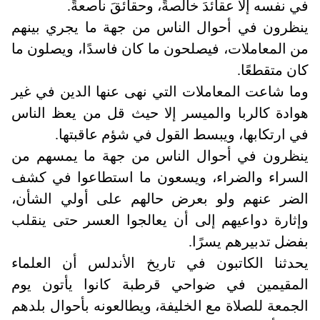
في نفسه إلا عقائدَ خالصةً، وحقائقَ ناصعةً
.
ينظرون في أحوال الناس من جهة ما يجري بينهم
من المعاملات، فيصلحون ما كان فاسدًا، ويصلون ما
كان متقطعًا.
وما شاعت المعاملات التي نهى عنها الدين في غير
هوادة كالربا والميسر إلا حيث قل من يعظ الناس
في ارتكابها، ويبسط القول في شؤم عاقبتها
.
ينظرون في أحوال الناس من جهة ما يمسهم من
السراء والضراء، ويسعون ما استطاعوا في كشف
الضر عنهم ولو بعرض حالهم على أولي الشأن،
وإثارة دواعيهم إلى أن يعالجوا العسر حتى ينقلب
بفضل تدبيرهم يسرًا
.
يحدثنا الكاتبون في تاريخ الأندلس أن العلماء
المقيمين في ضواحي قرطبة كانوا يأتون يوم
الجمعة للصلاة مع الخليفة، ويطالعونه بأحوال بلدهم