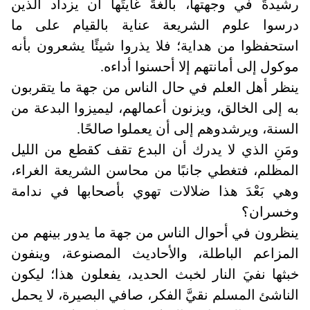
رشيدةً في وجهتها، بالغةً غايتَها أن يزداد الذين
درسوا علوم الشريعة عناية بالقيام على ما
استحفظوا من هداية؛ فلا يذروا شيئًا يشعرون بأنه
موكول إلى أمانتهم إلا أحسنوا أداءه
.
ينظر أهل العلم في حال الناس من جهة ما يتقربون
به إلى الخالق، ويزنون أعمالهم، ليميزوا البدعة من
السنة، ويرشدوهم إلى أن يعملوا صالحًا.
ومَنِ الذي لا يدرك أن البدع تقف كقطع من الليل
المظلم، فتغطي جانبًا من محاسن الشريعة الغراء،
وهي بَعْدَ هذا ضلالات تهوي بأصحابها في ندامة
وخسران؟
ينظرون في أحوال الناس من جهة ما يدور بينهم من
المزاعم الباطلة، والأحاديث المصنوعة، وينفون
خبثها نفيَ النار لخبث الحديد، يفعلون هذا؛ ليكون
الناشئ المسلم نقيَّ الفكر، صافي البصيرة، لا يحمل