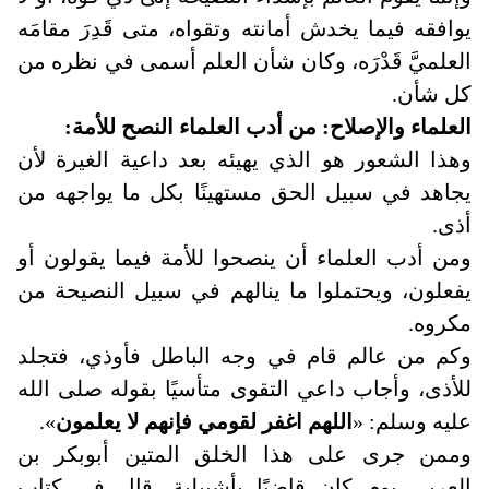
يوافقه فيما يخدش أمانته وتقواه، متى قَدِرَ مقامَه
العلميَّ قَدْرَه، وكان شأن العلم أسمى في نظره من
كل شأن
.
العلماء والإصلاح: من أدب العلماء النصح للأمة
:
وهذا الشعور هو الذي يهيئه بعد داعية الغيرة لأن
يجاهد في سبيل الحق مستهينًا بكل ما يواجهه من
أذى
.
ومن أدب العلماء أن ينصحوا للأمة فيما يقولون أو
يفعلون، ويحتملوا ما ينالهم في سبيل النصيحة من
مكروه
.
وكم من عالم قام في وجه الباطل فأوذي، فتجلد
للأذى، وأجاب داعي التقوى متأسيًا بقوله صلى الله
عليه وسلم: «
اللهم اغفر لقومي فإنهم لا يعلمون
»
.
وممن جرى على هذا الخلق المتين أبوبكر بن
العربي يوم كان قاضيًا بأشبيلية، قال في كتاب