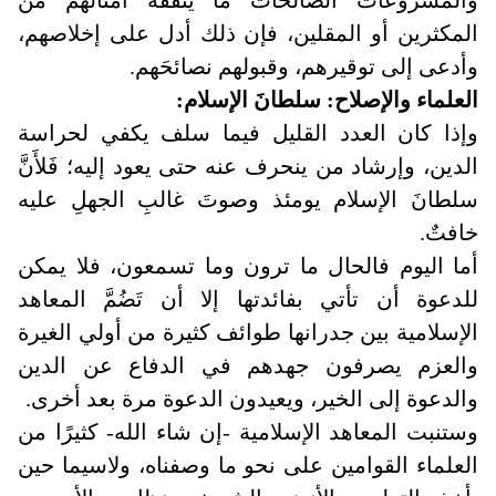
المكثرين أو المقلين، فإن ذلك أدل على إخلاصهم،
وأدعى إلى توقيرهم، وقبولهم نصائحَهم
.
العلماء والإصلاح: سلطانَ الإسلام
:
وإذا كان العدد القليل فيما سلف يكفي لحراسة
الدين، وإرشاد من ينحرف عنه حتى يعود إليه؛ فَلأَنَّ
سلطانَ الإسلام يومئذ وصوتَ غالبِ الجهلِ عليه
خافتٌ
.
أما اليوم فالحال ما ترون وما تسمعون، فلا يمكن
للدعوة أن تأتي بفائدتها إلا أن تَضُمَّ المعاهد
الإسلامية بين جدرانها طوائف كثيرة من أولي الغيرة
والعزم يصرفون جهدهم في الدفاع عن الدين
والدعوة إلى الخير، ويعيدون الدعوة مرة بعد أخرى
.
وستنبت المعاهد الإسلامية -إن شاء الله- كثيرًا من
العلماء القوامين على نحو ما وصفناه، ولاسيما حين