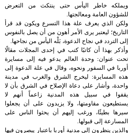
ويملكه خاطر اليأس حتى ينتكث من التعرض
للشؤون العامة ومعالجتها
.
ولكن الذي يعرف علة هذا التسرع ويكون قد قرأ
التاريخ؛ ليعتبر يرى الأمر أهون من أن يصل بالنفوس
إلى التردد في نجاح الدعوة، بَلْه اليأس من نجاحها
.
وأذكر بهذا أن كاتبًا كتب في إحدى المجلات مقالًا
تحت عنوان: وحدة العالم يدعو فيه إلى مسايرة
أوربا في السفور ونحوه، وقال في علة الدعوة إلى
هذه المسايرة: ليخرج الشرق والغرب في مدينة
واحدة، وأشار على دعاة الإصلاح في الشرق بأن لا
يقفوا في سبيل هذه المدنية زاعماً أنهم لا
يستطيعون مقاومتها، ولا يزيدون على أن يجعلوا
سيرها بطيئًا، ورغب إليهم أن يحثوا الناس على
المسارعة إلى قبولها
.
والذين ينظرون إلى مدنية أوربا باعتبار يبصرون فيها