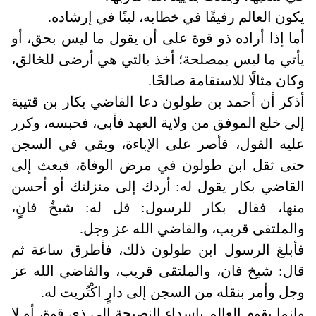
يكون العالم رفيقًا في خطابه، لينًا في إرشاده
.
أما إذا أراده ذو قوة على أن يقول ما ليس بحق، أو
يأتي ما ليس بمصلحة؛ أخذ بالتي هي أرضى للخالق،
وكان مثالًا للاستقامة صالحًا
.
أذكر أن أحمد بن طولون دعا القاضي بكار بن قتيبة
إلى خلع الموفق من ولاية العهد فأبى، فحبسه، وكرر
عليه القول، فأصر على الإباءة، وبقي في السجن
حتى ثقل ابن طولون في مرض الوفاة، فبعث إلى
القاضي بكار يقول له: أردك إلى منزلتك أو أحسن
منها، فقال بكار للرسول: قل له: شيخٌ فانٍ،
والملتقى قريب، والقاضي الله عز وجل.
فأبلغ الرسول ابن طولون ذلك، فأطرق ساعة ثم
قال: شيخ فان، والملتقى قريب، والقاضي الله عز
وجل وأمر بنقله من السجن إلى دارٍ اكْتُريت له
.
وإنما يقوم العالم بإسداء النصيحة إلى ذي قوة، أو لا