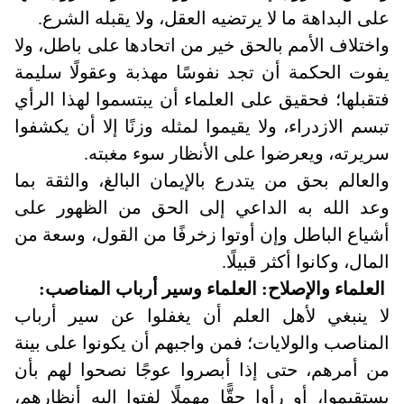
على البداهة ما لا يرتضيه العقل، ولا يقبله الشرع
.
واختلاف الأمم بالحق خير من اتحادها على باطل، ولا
يفوت الحكمة أن تجد نفوسًا مهذبة وعقولًا سليمة
فتقبلها؛ فحقيق على العلماء أن يبتسموا لهذا الرأي
تبسم الازدراء، ولا يقيموا لمثله وزنًا إلا أن يكشفوا
سريرته، ويعرضوا على الأنظار سوء مغبته
.
والعالم بحق من يتدرع بالإيمان البالغ، والثقة بما
وعد الله به الداعي إلى الحق من الظهور على
أشياع الباطل وإن أوتوا زخرفًا من القول، وسعة من
المال، وكانوا أكثر قبيلًا.
العلماء والإصلاح: العلماء وسير أرباب المناصب
:
لا ينبغي لأهل العلم أن يغفلوا عن سير أرباب
المناصب والولايات؛ فمن واجبهم أن يكونوا على بينة
من أمرهم، حتى إذا أبصروا عوجًا نصحوا لهم بأن
يستقيموا، أو رأوا حقًّا مهملًا لفتوا إليه أنظارهم،