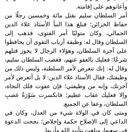
وأعانوهم على إقامته
.
أمر السلطان سليم بقتل مائة وخمسين رجلًا من
حفاظ الخزائن؛ فبلغ هذا النبأ الأستاذ علاء الدين
الجمالي، وكان متوليًا أمر الفتوى، فذهب إلى
السلطان وقال له: وظيفة أرباب التقوى أن يحافظوا
على آخرة السلطان، وهؤلاء الرجال لا يجوز قتلهم
شرعًا؛ فعليك بالعفو عنهم، فغضب السلطان سليم،
وقال له: إنك تتعرض لأمر السلطنة، وليس ذلك من
وظيفتك، فقال الأستاذ علاء الدين: لا بل أتعرض لأمر
آخرتك، وإنه من وظيفتي؛ فإن عفوت فلك النجاة،
وإلا فعليك عقاب عظيم؛ فانكسرت سَوْرَةُ غضبِ
السلطان، وعفا عن الجميع
.
ومتى كان في الولاة شيء من العدل، وكان في
الداعي إلى الإصلاح حكمة وإخلاص؛ نجحت الدعوة
في سعيها، وبلغت بتأييد الله مأربها
.