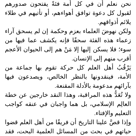
نحن نعلم أن في كل أمة فئةً يفتحون صدورهم
لقبول كل دعوة توافق أهواءهم، أو تأتيهم في طلاء
يلائم أذواقهم
.
ولكن نهوضَ العلماء بعزم وحكمة إن لم يسحق آراء
زعماء هذه الفئة سحقًا فإنه يكشف عما فيها من
سوء؛ فلا يسكن إليها إلا مَنْ هم إلى الحيوان الأعجم
أقرب منهم إلى الإنسان
.
يَرْقُبُ أهل العلم كل حركة تقوم بها جماعة من
الأمة، فينقدونها بالنظر الخالص، ويصدعون فيها
بآرائهم مدعومة بالأدلة المقنعة
.
ولا تُعَدُّ هذه المراقبة، وهذا النقد خارجين عن خطة
العالِم الإسلامي، بل هما واجبان في عنقه كواجب
التعليم والإفتاء
.
وإذا قصَّ علينا التاريخ أن فريقًا من أهل العلم قضوا
حياتهم في بحث من المسائل العلمية البحت، فقد