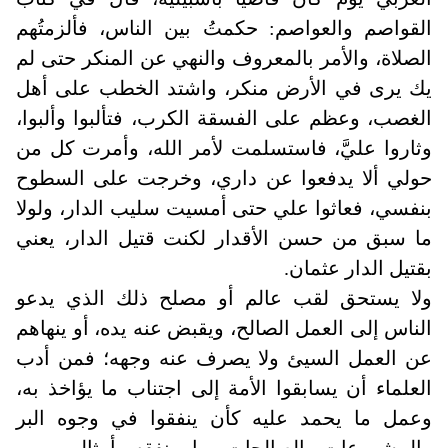
القواصم والعواصم: حكمتُ بين الناس، فألزمتُهم
الصلاة، والأمر بالمعروف والنهي عن المنكر حتى لم
يك يرى في الأرض منكر، واشتد الخطب على أهل
الغصب، وعظم على الفسقة الكرب، فتألبوا وألبوا،
وثاروا عليَّ، فاستسلمت لأمر الله، وأمرت كل من
حولي ألا يدفعوا عن داري، وخرجت على السطوح
بنفسي، فعاثوا علي حتى أمسيت سليب الدار، ولولا
ما سبق من حسن الأقدار لكنت قتيل الدار، يعني
بقتيل الدار عثمان
.
ولا يستحق لقب عالم أو مصلح ذلك الذي يدعو
الناس إلى العمل الصالح، ويقبض عنه يده، أو ينهاهم
عن العمل السيئ ولا يصرف عنه وجهه؛ فمن أدب
العلماء أن يسابقوا الأمة إلى اجتناب ما يؤاخذ به،
وعمل ما يحمد عليه كأن ينفقوا في وجوه البر
والمشروعات الصالحات ما ينفقه أمثالهم من