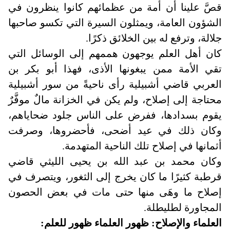
قصَّ علينا أن أمة من عظمائهم كانوا ينظرون في
الشؤون العامة، ويمثلون السيرة التي تكسو صاحبها
جلالة، وترفع له بين الخلائق ذكرًا
.
كان أهل العلم يوجهون هممهم إلى الوسائل التي
تقي الأمة ممن يبغونها الأذى، فهذا أبو بكر بن
العربي قاضي أشبيلية رأى ناحيةً من سور أشبيلية
محتاجة إلى إصلاح، ولم يكن في الخزانة مالٌ موفَّرٌ
يقوم بسدادها، ففرض على الناس جلود ضحاياهم،
وكان ذلك في عيد أضحى، فأحضروها، وصرفت
أثمانها في إصلاح تلك الناحية المتهدمة
.
وكان محمد بن عبد الله بن يحيى الليثي قاضي
قرطبة كثيرًا ما كان يخرج إلى الثغور، ويتصرف في
إصلاح ما وهَى منها حتى مات في بعض الحصون
المجاورة لطليطلة
.
العلماء والإصلاح: ظهور العلماء ظهور للعلم
: