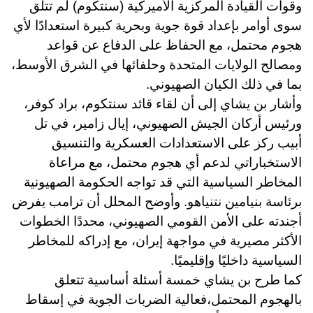
وقوات القيادة المركزية الأميركية (سنتكوم) لم تتلق
سوى أوامر بإعداد قوة جوية وبحرية كبيرة استعدادًا لأي
هجوم محتمل، مع الحفاظ على الدفاع عن قواعد
ومصالح الولايات المتحدة وحلفائها في الشرق الأوسط،
بما في ذلك الكيان الصهيوني
.
وأشار بن يشاي إلى أن لقاء قائد سنتكوم، براد كوفر،
ورئيس أركان الجيش الصهيوني، إيال زامير، في تل
أبيب ركز على الاستعدادات العسكرية والتنسيق
الاستخباراتي لدعم أي هجوم محتمل، مع مراعاة
المخاطر السياسية التي قد تواجه الحكومة الصهيونية
برئاسة بنيامين نتنياهو. وأوضح المحلل أن ترامب يفرض
أجندته على الأمن القومي الصهيوني، محددًا الخطوات
الأكثر مصيرية في مواجهة إيران، مع إدراكه للمخاطر
السياسية داخليًا وإقليميًا
.
كما طرح بن يشاي خمسة أسئلة أساسية تتعلق
بالهجوم المحتمل،فعالية الضربات الجوية في إسقاط