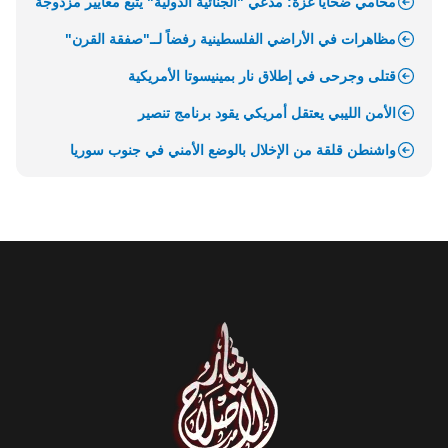
محامي ضحايا غزة: مدعي "الجنائية الدولية" يتبع معايير مزدوجة
مظاهرات في الأراضي الفلسطينية رفضاً لــ"صفقة القرن"
قتلى وجرحى في إطلاق نار بمينيسوتا الأمريكية
الأمن الليبي يعتقل أمريكي يقود برنامج تنصير
واشنطن قلقة من الإخلال بالوضع الأمني في جنوب سوريا