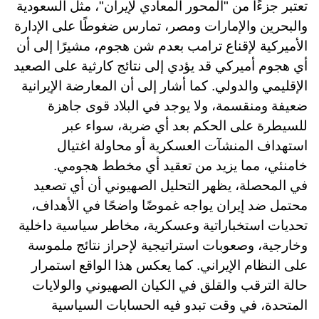
تعتبر جزءًا من "المحور المعادي لإيران"، مثل السعودية
والبحرين والإمارات ومصر، تمارس ضغوطًا على الإدارة
الأميركية لإقناع ترامب بعدم شن هجوم، مشيرًا إلى أن
أي هجوم أميركي قد يؤدي إلى نتائج كارثية على الصعيد
الإقليمي والدولي. كما أشار إلى أن المعارضة الإيرانية
ضعيفة ومنقسمة، ولا يوجد في البلاد قوى جاهزة
للسيطرة على الحكم بعد أي ضربة، سواء عبر
استهداف المنشآت العسكرية أو محاولة اغتيال
خامنئي، مما يزيد من تعقيد أي مخطط هجومي
.
في المحصلة، يظهر التحليل الصهيوني أن أي تصعيد
محتمل ضد إيران يواجه غموضًا واضحًا في الأهداف،
تحديات استخباراتية وعسكرية، مخاطر سياسية داخلية
وخارجية، وصعوبات استراتيجية لإحراز نتائج ملموسة
على النظام الإيراني. كما يعكس هذا الواقع استمرار
حالة الترقب والقلق في الكيان الصهيوني والولايات
المتحدة، في وقت تبدو فيه الحسابات السياسية