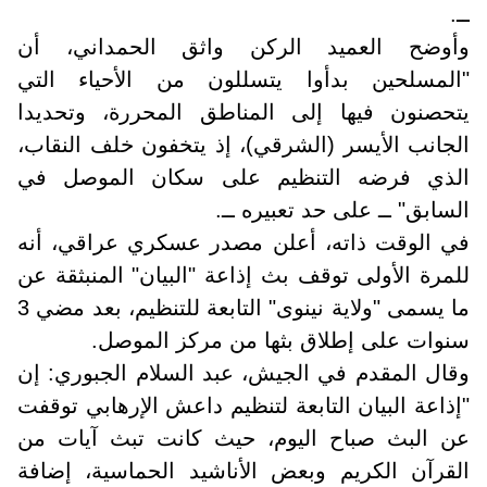
ــ
.
وأوضح العميد الركن واثق الحمداني، أن
"المسلحين بدأوا يتسللون من الأحياء التي
يتحصنون فيها إلى المناطق المحررة، وتحديدا
الجانب الأيسر
)
الشرقي)، إذ يتخفون خلف النقاب،
الذي فرضه التنظيم على سكان الموصل في
السابق" ــ على حد تعبيره ــ
.
في الوقت ذاته، أعلن مصدر عسكري عراقي، أنه
للمرة الأولى توقف بث إذاعة
"
البيان" المنبثقة عن
ما يسمى "ولاية نينوى" التابعة للتنظيم، بعد مضي 3
سنوات على إطلاق بثها من مركز الموصل
.
وقال المقدم في الجيش، عبد السلام الجبوري: إن
"إذاعة البيان التابعة لتنظيم داعش الإرهابي توقفت
عن البث صباح اليوم، حيث كانت تبث آيات من
القرآن الكريم وبعض الأناشيد الحماسية، إضافة