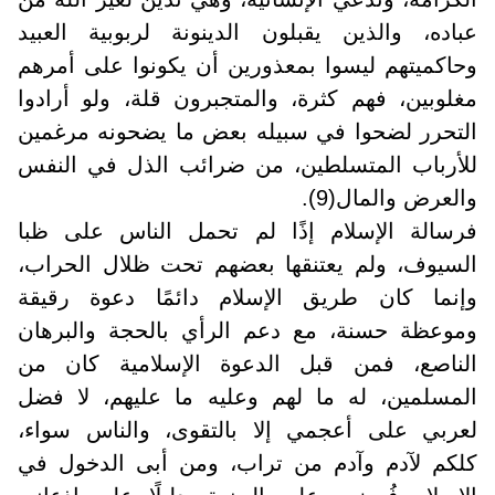
عباده، والذين يقبلون الدينونة لربوبية العبيد
وحاكميتهم ليسوا بمعذورين أن يكونوا على أمرهم
مغلوبين، فهم كثرة، والمتجبرون قلة، ولو أرادوا
التحرر لضحوا في سبيله بعض ما يضحونه مرغمين
للأرباب المتسلطين، من ضرائب الذل في النفس
والعرض والمال(9).
فرسالة الإسلام إذًا لم تحمل الناس على ظبا
السيوف، ولم يعتنقها بعضهم تحت ظلال الحراب،
وإنما كان طريق الإسلام دائمًا دعوة رقيقة
وموعظة حسنة، مع دعم الرأي بالحجة والبرهان
الناصع، فمن قبل الدعوة الإسلامية كان من
المسلمين، له ما لهم وعليه ما عليهم، لا فضل
لعربي على أعجمي إلا بالتقوى، والناس سواء،
كلكم لآدم وآدم من تراب، ومن أبى الدخول في