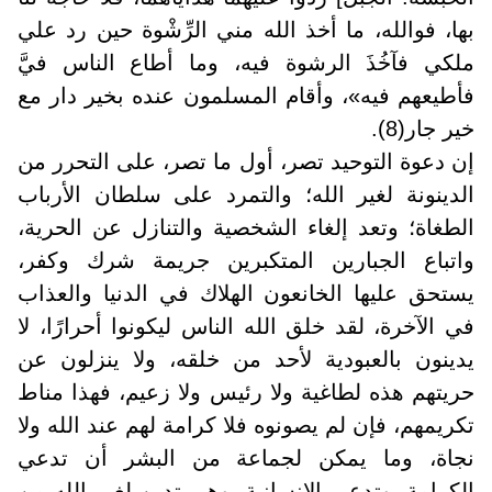
بها، فوالله، ما أخذ الله مني الرِّشْوة حين رد علي
ملكي فآخُذَ الرشوة فيه، وما أطاع الناس فيَّ
فأطيعهم فيه»، وأقام المسلمون عنده بخير دار مع
خير جار(8).
إن دعوة التوحيد تصر، أول ما تصر، على التحرر من
الدينونة لغير الله؛ والتمرد على سلطان الأرباب
الطغاة؛ وتعد إلغاء الشخصية والتنازل عن الحرية،
واتباع الجبارين المتكبرين جريمة شرك وكفر،
يستحق عليها الخانعون الهلاك في الدنيا والعذاب
في الآخرة، لقد خلق الله الناس ليكونوا أحرارًا، لا
يدينون بالعبودية لأحد من خلقه، ولا ينزلون عن
حريتهم هذه لطاغية ولا رئيس ولا زعيم، فهذا مناط
تكريمهم، فإن لم يصونوه فلا كرامة لهم عند الله ولا
نجاة، وما يمكن لجماعة من البشر أن تدعي
الكرامة، وتدعي الإنسانية، وهي تدين لغير الله من