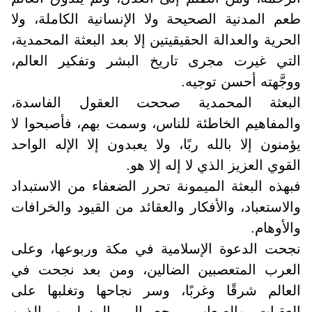
طعم المدنية الصحيحة ولا الإنسانية الكاملة، ولا
الحرية والعدالة الحقيقيتين إلا بعد البعثة المحمدية،
التي غيرت مجرى تاريخ البشر وتفكير العالم،
ووجَّهته أحسن توجيه.
البعثة المحمدية صححت العقول الفاسدة،
والمفاهيم الخاطئة للناس، وسمت بهم، فأصبحوا لا
يؤمنون إلا بالله ربًا، ولا يعبدون إلا الإله الواحد
القوي العزيز الذي لا إله إلا هو.
فبهذه البعثة الميمونة تحرر الضعفاء من الاستبداد
والاستعباد، والأفكار والعقائد من القيود والخرافات
والأوهام.
نجحت الدعوة الإسلامية في مكة وربوعها، وعلى
العرب المتعصبين الضالين، ومن بعد نجحت في
العالم شرقًا وغربًا، وسر نجاحها وتغلبها على
العقبات والصعاب يرجع إلى المسلمين الذين