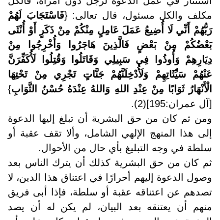
استئثار في عمل الدعوة لرجل دون امرأة، فالكل
مكلف والكل مسئول، قال تعالى: {
فَاسْتَجَابَ لَهُمْ
رَبُّهُمْ أَنِّي لَا أُضِيعُ عَمَلَ عَامِلٍ مِنْكُمْ مِنْ ذَكَرٍ أَوْ أُنْثَى
بَعْضُكُمْ مِنْ بَعْضٍ فَالَّذِينَ هَاجَرُوا وَأُخْرِجُوا مِنْ
دِيَارِهِمْ وَأُوذُوا فِي سَبِيلِي وَقَاتَلُوا وَقُتِلُوا لَأُكَفِّرَنَّ
عَنْهُمْ سَيِّئَاتِهِمْ وَلَأُدْخِلَنَّهُمْ جَنَّاتٍ تَجْرِي مِنْ تَحْتِهَا
الْأَنْهَارُ ثَوَابًا مِنْ عِنْدِ اللهِ وَاللهُ عِنْدَهُ حُسْنُ الثَّوَابِ
}
[آل عمران:195](2).
ومن ثم كان من حق البشرية أن تبلغ إليها الدعوة
إلى هذا المنهج الإلهي الشامل، وألا تقف عقبة أو
سلطة في وجه التبليغ بأي حال من الأحوال.
ثم كان من حق البشرية كذلك أن يترك الناس بعد
وصول الدعوة إليهم أحرارًا في اعتناق هذا الدين، لا
تصدهم عن اعتناقه عقبة أو سلطة، فإذا أبى فريق
منهم أن يعتنقه بعد البيان، لم يكن له أن يصد