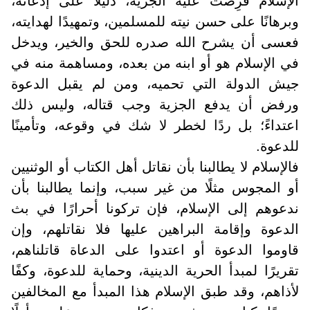
الإسلام فُرِضت عليه الجزية، دليلًا على إذعانه،
وبرهانًا على حسن نيته للمسلمين، وتمهيدًا لهدايته،
فعسى أن يشرح الله صدره للحق والخير، ويدخل
في الإسلام هو أو ابنه من بعده، ومساهمة منه في
جيش الدولة التي تحميه، ومن لم يقبل الدعوة
ورفض أن يدفع الجزية وجب قتاله، وليس ذلك
اعتداءً؛ بل ردًا لخطر لا شك في وقوعه، وتأمينًا
للدعوة.
فالإسلام لا يطالبنا بأن نقاتل أهل الكتاب أو الوثنيين
أو المجوس مثلًا من غير سبب، وإنما يطالبنا بأن
ندعوهم إلى الإسلام، فإن تركونا أحرارًا في بث
الدعوة وإقامة البراهين عليها فلا نقاتلهم، وإن
قاوموا الدعوة أو اعتدوا على الدعاة قاتلناهم،
تقريرًا لمبدأ الحرية الدينية، وحماية للدعوة، وكفًا
لأذاهم، وقد طبق الإسلام هذا المبدأ مع المخالفين