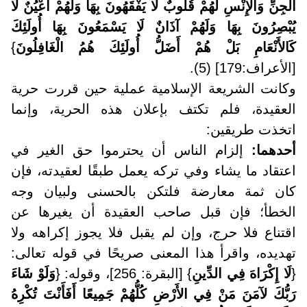
الْجِنِّ وَالإِنْسِ لَهُمْ قُلُوبٌ لَا يَفْقَهُونَ بِهَا وَلَهُمْ أَعْيُنٌ لَا
يُبْصِرُونَ بِهَا وَلَهُمْ آذَانٌ لَا يَسْمَعُونَ بِهَا أُولَئِكَ
كَالأَنْعَامِ بَلْ هُمْ أَضَلُّ أُولَئِكَ هُمُ الْغَافِلُونَ
}
[الأعراف:179] (5).
وكانت الشريعة الإسلامية عملية حين قررت حرية
العقيدة، فلم تكتف بإعلان هذه الحرية، وإنما
اتخذت طريقين:
أحدهما:
إلزام الناس أن يحترموا حق الغير في
اعتقاد ما يشاء وفي تركه يعمل طبقًا لعقيدته، فإن
كان ثمة معارضة فلتكن بالحسنى ولبيان وجه
الخطأ؛ فإن قبل صاحب العقيدة أن يغيرها عن
اقتناع فلا حرج، وإن لم يقبل فلا يجوز إكراهه ولا
تهديده، واقرأ هذا المعنى صريحًا في قوله تعالى:
{
لَا إِكْرَاهَ فِي الدِّينِ
} [البقرة: 256]، وقوله: {
وَلَوْ شَاءَ
رَبُّكَ لآمَنَ مَنْ فِي الأَرْضِ كُلُّهُمْ جَمِيعًا أَفَأَنْتَ تُكْرِهُ