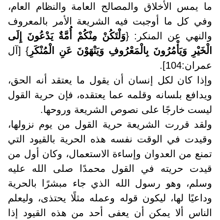
ما يمس الأخلاق والمصالح العامة والنظام العام،
وفي كل ما أوجبت فيه الشريعة الأمر بالمعروف
والنهي عن المنكر: {
وَلْتَكُنْ مِنْكُمْ أُمَّةٌ يَدْعُونَ إِلَى
الْخَيْرِ وَيَأْمُرُونَ بِالْمَعْرُوفِ وَيَنْهَوْنَ عَنِ الْمُنْكَرِ
} [آل
عمران:104].
وإذا كان لكل إنسان أن يقول ما يعتقد أنه الحق،
ويدافع بلسانه وقلمه عما يعتقده، فإن حرية القول
ليست خارجًا على نصوص الشريعة وروحها.
ولقد قررت الشريعة حرية القول من يوم نزولها،
وقيدت في الوقت نفسه هذه الحرية بالقيود التي
تمنع من العدوان وإساءة الاستعمال، وكان أول من
قيدت حريته في القول محمدًا صلى الله عليه
وسلم، وهو رسول الله الذي جاء مبشرًا بالحرية
وداعيًا لها، ليكون قوله وعمله مثلًا يحتذى، وليعلم
الناس ألا يمكن أن يعفى أحد من هذه القيود إذا