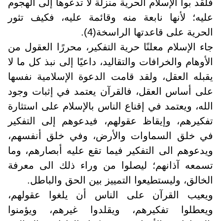
فلقد بوأ الإسلام الحرية منزلة لا تدعوها إلى الهجوم
عليه؛ لأنها نابعة منه وقائمة عليه، فكيف تثور
الحرية على قاعدتها الراسخة(4).
جاء الإسلام معلنًا حرية التفكير، محررًا العقول من
الأوهام والخرافات والتقاليد، داعيًا إلى نبذ كل ما لا
يقبله العقل، ولقد قامت الدعوة الإسلامية نفسها
على أساس العقل، فالقرآن يعتمد في إثبات وجود
الله، ويعتمد في إقناع الناس بالإسلام على استثارة
تفكيرهم، وإيقاظ عقولهم، فيدعوهم إلى التفكير
في خلق السماوات والأرض، وفي خلق أنفسهم،
ويدعوهم الى التفكير فيما تقع عليه أبصارهم، وما
تسمعه آذانهم؛ ليصلوا من وراء ذلك الى معرفة
الخالق، وليستطيعوا التمييز بين الحق والباطل.
ويعيب القرآن على الناس أن يلغوا عقولهم،
ويعطلوا تفكيرهم، ويقلدوا غيرهم، ويؤمنوا