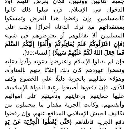
جميعًا كتابيين ووثنيين، فكان يعرض عليهم أولًا
الدخول في الإسلام، فإن قبلوا ذلك كانوا
كالمسلمين، وإن رفضوا هذا العرض وتمسكوا
بمعتقداتهم مع ترك الدعاة أحرارًا وجب على
المسلمين ألا يقاتلوهم أو يعترضوهم في شيء
{
فَإِنِ اعْتَزَلُوكُمْ فَلَمْ يُقاتِلُوكُمْ وَأَلْقَوْا إِلَيْكُمُ السَّلَمَ
فَما جَعَلَ اللهُ لَكُمْ عَلَيْهِمْ سَبِيلًا
} [النساء:90].
فإن لم يقبلوا الإسلام واعترضوا دعوته وآذوا دعاته
ونقضوا عهودهم كان ذلك إعلانًا منهم بالمناوأة،
وهؤلاء نطالبهم بالجزية دليلًا على الخضوع وكف
الأذى، فإن دفعوها أصبحوا رعية للدولة الإسلامية،
عليها حمايتهم ورعايتهم وتأمينهم على أموالهم
وأنفسهم، وكانت الجزية مقدار ما يتحملون من
تكاليف الجيش الإسلامي المدافع عنهم، وإن رفضوا
دفع الجزية قاتلناهم {
حَتَّى يُعْطُوا الْجِزْيَةَ عَنْ يَدٍ