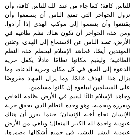
للناس كافة؛ كما جاء من عند الله للناس كافة، وأن
تزول الحواجز التي تمنع الناس أن يسمعوا وأن
يقتنعوا وأن ينضموا إلى موكب الهدى إذا أرادوا،
ومن هذه الحواجز أن تكون هناك نظم طاغية في
الأرض، تصد الناس عن الاستماع إلى الهدى، وتفتن
المهتدين أيضًا، فجاهد الإسلام ليحطم هذه النظم
الطاغية؛ وليقيم مكانها نظامًا عادلًا يكفل حرية
الدعوة إلى الحق في كل مكان وحرية الدعاة، وما
يزال هذا الهدف قائمًا، وما يزال الجهاد مفروضًا
على المسلمين ليبلغوه إن كانوا مسلمين.
وجاهد الإسلام ثالثًا ليقيم في الأرض نظامه الخاص
ويقرره ويحميه، وهو وحده النظام الذي يحقق حرية
الإنسان تجاه أخيه الإنسان؛ حينما يقرر أن هناك
عبودية واحدة لله الكبير المتعال؛ ويلغي من الأرض
عبودية البشر للبشر، في جميع أشكالها وصورها،