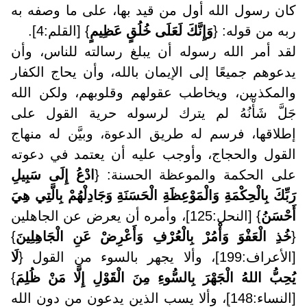
كان رسول الله أول من قيد بها، على ما وصفه به
ربه من قوله: {
وَإِنَّكَ لَعَلَى خُلُقٍ عَظِيمٍ
} [القلم:4].
لقد أمر الله رسوله أن يبلغ رسالته للناس، وأن
يدعوهم جميعًا إلى الإيمان بالله، وأن يحاج الكفار
والمكذبين، ويخاطب عقولهم وقلوبهم، ولكن الله
جَلَّ شَأْنُهُ لم يترك لرسوله حرية القول على
إطلاقها، فرسم له طريق الدعوة، وبيَّن له منهاج
القول والحجاج، وأوجب عليه أن يعتمد في دعوته
على الحكمة والموعظة الحسنة: {
ادْعُ إِلَى سَبِيلِ
رَبِّكَ بِالْحِكْمَةِ وَالْمَوْعِظَةِ الْحَسَنَةِ وَجَادِلْهُمْ بِالَّتِي هِيَ
أَحْسَنُ
} [النحل:125]، وأمره أن يعرض عن الجاهلين
{
خُذِ الْعَفْوَ وَأْمُرْ بِالْعُرْفِ وَأَعْرِضْ عَنِ الْجَاهِلِينَ
}
[الأعراف:199]، وألا يجهر بالسوء من القول {
لَا
يُحِبُّ اللهُ الْجَهْرَ بِالسُّوءِ مِنَ الْقَوْلِ إِلَّا مَنْ ظُلِمَ
}
[النساء:148]، وألا يسب الذين يدعون من دون الله