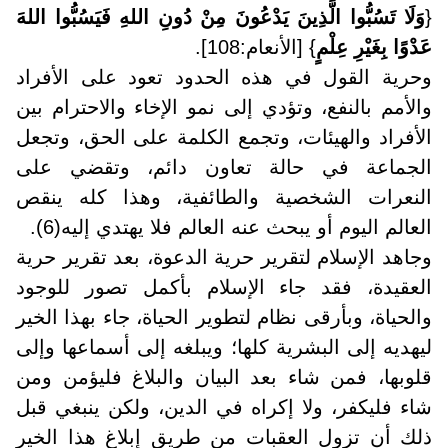
{
وَلَا تَسُبُّوا الَّذِينَ يَدْعُونَ مِنْ دُونِ اللهِ فَيَسُبُّوا اللهَ
عَدْوًا بِغَيْرِ عِلْمٍ
} [الأنعام:108].
وحرية القول في هذه الحدود تعود على الأفراد
والأمم بالنفع، وتؤدي إلى نمو الإخاء والاحترام بين
الأفراد والهيئات، وتجمع الكلمة على الحق، وتجعل
الجماعة في حالة تعاون دائم، وتقضي على
النعرات الشخصية والطائفية، وهذا كله ينقص
العالم اليوم أو يبحث عنه العالم فلا يهتدي إليه(6).
وجاهد الإسلام لتقرير حرية الدعوة، بعد تقرير حرية
العقيدة، فقد جاء الإسلام بأكمل تصور للوجود
والحياة، وبأرقى نظام لتطوير الحياة، جاء بهذا الخير
ليهديه إلى البشرية كلها؛ ويبلغه إلى أسماعها وإلى
قلوبها، فمن شاء بعد البيان والبلاغ فليؤمن ومن
شاء فليكفر، ولا إكراه في الدين، ولكن ينبغي قبل
ذلك أن تزول العقبات من طريق إبلاغ هذا الخير