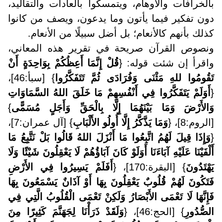
بالخرافات والأوهام، ويتمسكوا بالعادات والتقاليد،
دون تفكير فيما يأتون وما يدعون، ويصف من كانوا
كذلك بأنهم كالأنعام؛ بل أضل سبيلًا من الأنعام.
ونصوص القرآن صريحة في تقرير هذه المعاني،
واقرأ إن شئت قوله: {
قُلْ إِنَّمَا أَعِظُكُمْ بِوَاحِدَةٍ أَنْ
تَقُومُوا للهِ مَثْنَى وَفُرَادَى ثُمَّ تَتَفَكَّرُوا
} [سبأ:46]،
{
أَوَلَمْ يَتَفَكَّرُوا فِي أَنْفُسِهِمْ مَا خَلَقَ اللهُ السَّمَاوَاتِ
وَالأَرْضَ وَمَا بَيْنَهُمَا إِلَّا بِالْحَقِّ وَأَجَلٍ مُسَمًّى
}
[الروم:8]، {
وَمَا يَذَّكَّرُ إِلَّا أُولُو الأَلْبَابِ
} [آل عمران:7]،
{
وَإِذَا قِيلَ لَهُمُ اتَّبِعُوا مَا أَنْزَلَ اللهُ قَالُوا بَلْ نَتَّبِعُ مَا
أَلْفَيْنَا عَلَيْهِ آبَاءَنَا أَوَلَوْ كَانَ آبَاؤُهُمْ لَا يَعْقِلُونَ شَيْئًا وَلَا
يَهْتَدُونَ
} [البقرة:170]، {
أَفَلَمْ يَسِيرُوا فِي الأَرْضِ
فَتَكُونَ لَهُمْ قُلُوبٌ يَعْقِلُونَ بِهَا أَوْ آذَانٌ يَسْمَعُونَ بِهَا
فَإِنَّهَا لَا تَعْمَى الأَبْصَارُ وَلَكِنْ تَعْمَى الْقُلُوبُ الَّتِي فِي
الصُّدُورِ
} [الحج:46]، {
وَلَقَدْ ذَرَأْنَا لِجَهَنَّمَ كَثِيرًا مِنَ