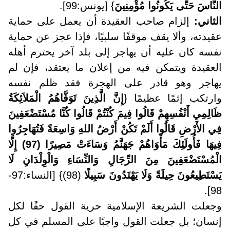
النَّاسَ حَتَّى يَكُونُوا مُؤْمِنِينَ
} [يونس:99].
الثاني:
إلزام صاحب العقيدة أن يعمل على حماية
عقيدته، وألا يقف موقفًا سلبيًا، فإذا عجز عن حماية
نفسه كان عليه أن يهاجر إلى بلد آخر يحترم أهله
العقيدة ويتمكن فيه من إعلان ما يعتقد، فإن لم
يهاجر وهو قادر على الهجرة فقد ظلم نفسه
وارتكب إثمًا عظيمًا {
إِنَّ الَّذِينَ تَوَفَّاهُمُ الْمَلاَئِكَةُ
ظَالِمِي أَنْفُسِهِمْ قَالُوا فِيمَ كُنْتُمْ قَالُوا كُنَّا مُسْتَضْعَفِينَ
فِي الأَرْضِ قَالُوا أَلَمْ تَكُنْ أَرْضُ اللهِ وَاسِعَةً فَتُهَاجِرُوا
فِيهَا فَأُولَئِكَ مَأْوَاهُمْ جَهَنَّمُ وَسَاءَتْ مَصِيرًا (97) إِلَّا
الْمُسْتَضْعَفِينَ مِنَ الرِّجَالِ وَالنِّسَاءِ وَالْوِلْدَانِ لَا
يَسْتَطِيعُونَ حِيلَةً وَلَا يَهْتَدُونَ سَبِيلًا
(98)} [النساء:97-
98].
وجعلت الشريعة الإسلامية حرية القول حقًا لكل
إنسان؛ بل جعلت القول واجبًا على المسلم في كل