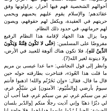
أحوالهم الشخصية فهم فيها أحرار، يزاولونها وفق
عقائدهم؛ والإسلام يقوم عليهم يحميهم ويحمي
حريتهم في العقيدة، ويكفل لهم حقوقهم، ويصون
لهم حرماتهم، في حدود ذلك النظام.
وما يزال هذا الجهاد لإقامة هذا النظام الرفيع
مفروضًا على المسلمين: {
حَتَّى لا تَكُونَ فِتْنَةٌ وَيَكُونَ
الدِّينُ للهِ
}، فلا تكون هناك ألوهة للعبيد في الأرض،
ولا دينونة لغير الله(7).
وانظر إلى قول النجاشي: «ما عدا عيسى بن مريم
ما قلت هذا العُودَ»، فتناخرت بطارقته حوله حين
قال ما قال، فقال: «وإِن نَخَرْتُم والله! اذهبوا فأنتم
سيومٌ بأرضي [والسُّيُوم: الآمنون] مَن سَبَّكُم غرم،
ثم من سبكم غرم، ثم من سبكم غرم، فما أُحب أن
لي دبْرًا ذهبًا وإني آذيت رجلًا منكم [والدّبر بلسان
الحبشة: الجبل] رُدّوا عليهما هداياهما، فلا حاجة لنا