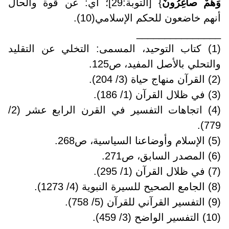
وَهُمْ صاغِرُونَ
} [التوبة:29]؛ أي: عن قوة والحال
أنهم خاضعون للحكم الإسلامي(10).
_______________
(1) كتاب التوحيد، المسمى: التخلي عن التقليد
والتحلي بالأصل المفيد، ص125.
(2) القرآن منهاج حياة (3/ 204).
(3) في ظلال القرآن (1/ 186).
(4) اتجاهات التفسير في القرن الرابع عشر (2/
779).
(5) الإسلام وأوضاعنا السياسية، ص268.
(6) المصدر السابق، ص271.
(7) في ظلال القرآن (1/ 295).
(8) الجامع الصحيح للسيرة النبوية (4/ 1273).
(9) التفسير القرآني للقرآن (5/ 758).
(10) التفسير الواضح (3/ 459).