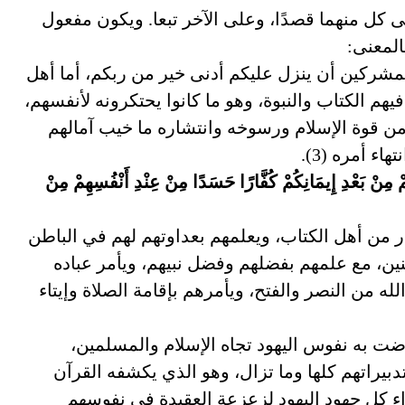
 كل منهما قصدًا، وعلى الآخر تبعا. ويكون مفعول
المعنى:
لمشركين أن ينزل عليكم أدنى خير من ربكم، أما أهل
هم الكتاب والنبوة، وهو ما كانوا يحتكرونه لأنفسهم،
من قوة الإسلام ورسوخه وانتشاره ما خيب آمالهم
ء أمره (3).
كُمْ مِنْ بَعْدِ إِيمَانِكُمْ كُفَّارًا حَسَدًا مِنْ عِنْدِ أَنْفُسِهِمْ مِنْ
 من أهل الكتاب، ويعلمهم بعداوتهم لهم في الباطن
ن، مع علمهم بفضلهم وفضل نبيهم، ويأمر عباده
له من النصر والفتح، ويأمرهم بإقامة الصلاة وإيتاء
ت به نفوس اليهود تجاه الإسلام والمسلمين،
يراتهم كلها وما تزال، وهو الذي يكشفه القرآن
اء كل جهود اليهود لزعزعة العقيدة في نفوسهم