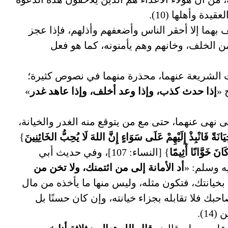
دة وأهلها (10).
 بهما إلا أحقر الناس وأضعفهم وأذلهم، فإذا عجز
 الخلف، وخانهم وهم يأمنونه، كما هو فعل
ت الشريعة عنهما، محذرة منهما في نصوص كثيرة؛
 «
إذا حدث كذب، وإذا وعد أخلف، وإذا عاهد غدر
»
ى نهى عنهما، حتى مع من يتوقع منه الغدر والخيانة،
يَانَةً فَانْبِذْ إِلَيْهِمْ عَلَى سَوَاءٍ إِنَّ اللهَ لَا يُحِبُّ الخَائِنِينَ
}
انَ خَوَّانًا أَثِيمًا
} [النساء: 107]، وفي حديث أبي
يه وسلم: «
أد الأمانة إلى من ائتمنك، ولا تخن من
يانته بخيانتك، فتكون مثله، وليس منها ما يأخذه من مال
حبك فلا تقابله بجزاء خيانته، وإن كان حسنًا بل
1).