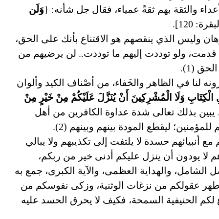
عداء والثقة بهم ثقةً عمياء، فقال جل شأنه: {
وَلَن
قرة: 120].
هان وليس الذي ينقصهم هو الاقتناع بأنك على الحق،
قدمت، ولو توددت إليهم ما توددت.. لن يرضيهم من
ق (1).
بِّرونه لنا في الظاهر والخَفاء، من أصْناف الكيد وألوان
ِ الْكِتَابِ وَلَا الْمُشْرِكِينَ أَنْ يُنَزَّلَ عَلَيْكُمْ مِنْ خَيْرٍ مِنْ
[البقرة: 105]، يبين بذلك تعالى شدة عداوة الكافرين من أهل
مؤمنين؛ ليقطع المودة بينهم وبينهم (2).
مع أنبيائهم حسدة لا يلتفت إلى تكذيبهم ولا يبالي
 لا يودون أن ينزل عليكم أدنى خير من ربكم،
ل الشامل، والهداية العظمى، والآية الكبرى، جمع به
هر عقولكم من نزغات الوثنية، وزكى نفوسكم من
لكم الحنيفية السمحة، فكيف لا يحرق الحسد عليه