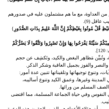
 من العداوة، مع ما هم مشتملون عليه في صدورهم
 عاقل (9).
ْغَيْظِ قُلْ مُوتُوا بِغَيْظِكُمْ إِنَّ اللَّهَ عَلِيمٌ بِذَاتِ الصُّدُورِ
}
مْ سَيِّئَةٌ يَفْرَحُوا بِهَا وَإِنْ تَصْبِرُوا وَتَتَّقُوا لَا يَضُرُّكُمْ
].
، وتُبيِّن مَظاهِر البغض والكيد، وتَكشِف عن حجم
 والنصر والفوز بجميل العاقبة وشكر الذكر.
ت، وتنوع توجيهاتها وتلقيناتها تتبين عدة أمور:
المدينة وغيرها، وعمق الكيد وتنوع أساليبه،
الصف المسلم من ورائها.
 في النفوس وفي حياة الجماعة المسلمة، مما اقتضى
يب.
ة، من أن هؤلاء الأعداء هم الذين يلاحقون هذه الدعوة