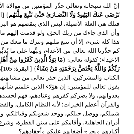
إنّ الله سبحانه وتعالى حذّر المؤمنين من موالاة الأ
تَرْضَى عَنكَ اليَهُودُ وَلَا النَّصَـارَىٰ حَتَّىٰ تَتَّبِعَ مِلَّتَهُم
} [الب
فتلك هي العلة الأصيلة، ليس الذي ينقصهم هو البر
وأن الذي جاءك من ربك الحق، ولو قدمت إليهم ما 
هذا كله شيء، إلا أن تتبع ملتهم وتترك ما معك من الح
كم حذَّرَنا الله تعالى من الأعداء، ونبَّهنا على ما يُد
الاعتِداء؛ كقوله تعالى: {
مَا يَوَدُّ الَّذِينَ كَفَرُوا مِنْ أَهْل
رَبِّكُمْ وَاللَّهُ يَخْتَصُّ بِرَحْمَتِهِ مَنْ يَشَاءُ
} 
الكتاب والمشركين، الذين حذر تعالى من مشابهتهم لل
يقول تعالى للمؤمنين: إن هؤلاء الذين علمتم شأنهم 
بعدوانهم، ولا يضركم كفرهم وعنادهم، فهم لحسدهم
والقرآن أعظم الخيرات؛ لأنه النظام الكامل، والفض
شملكم، ووصل حبلكم، ووحد شعوبكم وقبائلكم، وط
أدران الجاهلية، وأقامكم على سنن الفطرة، وشرع 
أكبادهم ويخرج أضغانهم عليكم وأحقادهم؟