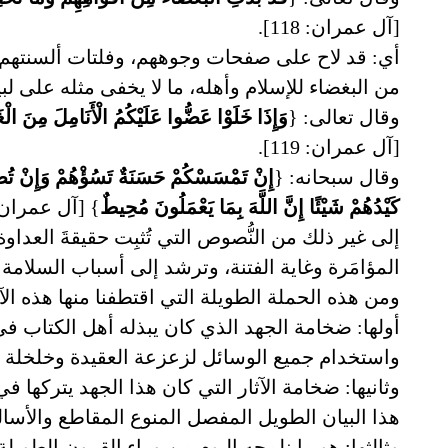
[آل عمران: 118].
أي: قد لاح على صفحات وجوههم، وفلتات ألسنتهم
من البغضاء للإسلام وأهله، ما لا يخفى مثله على لبيب
وقال تعالى: {
وَإِذَا خَلَوْا عَضُّوا عَلَيْكُمُ الْأَنَامِلَ مِنَ ال
[آل عمران: 119].
وقال سبحانه: {
إِنْ تَمْسَسْكُمْ حَسَنَةٌ تَسُؤْهُمْ وَإِنْ تُصِبْكُ
كَيْدُهُمْ شَيْئًا إِنَّ اللَّهَ بِمَا يَعْمَلُونَ مُحِيطٌ
} [آل عمران: 120
إلى غير ذلك من النُّصوص التي تُثبِت حقيقةَ العداوة
المؤامَرة وغاية الفتنة، وترشد إلى أسباب السلامة
ومن هذه الحملة الطويلة التي اقتطفنا منها هذه الآيا
أولها: ضخامة الجهد الذي كان يبذله أهل الكتاب في 
واستخدام جميع الوسائل لزعزعة العقيدة وخلخلة 
وثانيها: ضخامة الآثار التي كان هذا الجهد يتركها
هذا البيان الطويل المفصل المنوع المقاطع والأسال
وثالثها: هو ما نلمحه اليوم من وراء القرون الطويل