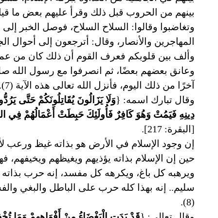
بينهم من الحروب قبل ذلك وقرأ عليهم بعض ما قيل
وتغاضبوا وقالوا: السلاح السلاح، فوصل الخبر إلى 
المهاجرين والأنصار، وقال: أترجعون إلى أحوال الجا
وألف بين قلوبكم فعرف القوم أن ذلك كان من عمل 
وعانق بعضهم بعضًا، ثم انصرفوا مع رسول الله صلى
آخرًا من ذلك اليوم، فأنزل الله تعالى هذه الآية (7).
وقال تبارك اسمه: {
وَلَا يَزَالُونَ يُقَاتِلُونَكُمْ حَتَّى يَرُد
دِينِهِ فَيَمُتْ وَهُوَ كَافِرٌ فَأُولَئِكَ حَبِطَتْ أَعْمَالُهُمْ فِي الدُّ
[البقرة: 217].
إن وجود الإسلام في الأرض هو بذاته غيظ ورعب لأ
حين إن الإسلام بذاته يؤذيهم ويغيظهم ويخيفهم، ف
ويرهبه كل باغ، ويكرهه كل مفسد، إنه حرب بذاته 
سليم.. إنه بهذا كله حرب على الباطل والبغي والف
(8).
وقال تعالى: {
قَدْ بَدَتِ الْبَغْضَاءُ مِنْ أَفْوَاهِهِمْ وَمَا تُخْفِي