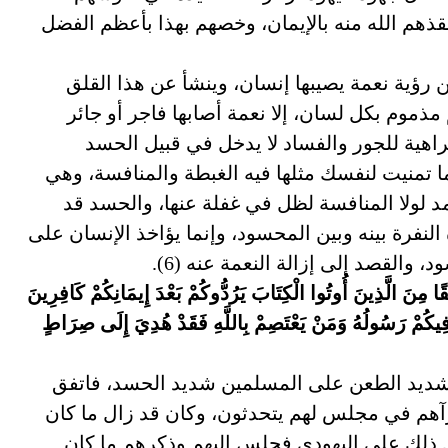
نقذهم الله منه بالإيمان، وخصهم بهذا بأعظم الفضل
ؤية نعمة يصيبها إنسان، وينشأ عن هذا القلق
مذموم بكل لسان، إلا نعمة أصابها فاجر أو جائر
راهية للجور والفساد لا يدخل في قبيل الحسد
 تمنيت لنفسك مثلها فيه الغبطة والمنافسة، وهي
 لولا المنافسة لظل في غفلة عنها، والحسد قد
نفرة بينه وبين المحسود، وإنما يؤاخذ الإنسان على
والقصد إلى إزالة النعمة عنه (6).
يقًا مِنَ الَّذِينَ أُوتُوا الْكِتَابَ يَرُدُّوكُمْ بَعْدَ إِيمَانِكُمْ كَافِرِينَ
ِ وَفِيكُمْ رَسُولُهُ وَمَنْ يَعْتَصِمْ بِاللَّهِ فَقَدْ هُدِيَ إِلَى صِرَاطٍ
ديد الطعن على المسلمين شديد الحسد، فاتفق
رآهم في مجلس لهم يتحدثون، وكان قد زال ما كان
شق ذلك على اليهودي فجلس إليهم وذكرهم ما كان