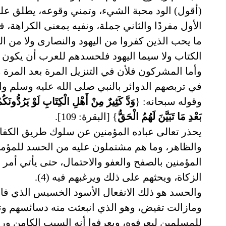
(أقول) الود محبة الشيء، وتمني وقوعه، يطلق على
الأول مفردًا والثاني جملة، ونفيه بمعنى الكراهة، ف
ما يحب الذين كفروا من اليهود والنصارى ولا من ا
الكتاب ولا سيما اليهود فلحسدهم للعرب أن يكون في
وأما المشركون فلأن في التنزيل المرة بعد المرة 
في تربصهم الدوائر بالنبي صلى الله عليه وسلم وانتها
وقوله سبحانه: {
وَدَّ كَثِيرٌ مِنْ أَهْلِ الْكِتَابِ لَوْ يَرُدُّونَ
بَعْدِ مَا تَبَيَّنَ لَهُمُ الْحَقُّ
} [البقرة: 109].
يحذر تعالى عباده المؤمنين عن سلوك طريق الكفار
والظاهر، وما هم مشتملون عليه من الحسد للمؤمني
المؤمنين بالصفح والعفو والاحتمال، حتى يأتي أمر ال
الزكاة، ويحثهم على ذلك ويرغبهم فيه (4).
والحسد هو ذلك الانفعال الأسود الخسيس الذي فاض
ومازالت تفيض، وهو الذي انبعثت منه دسائسهم وتدب
للمسلمين ليعرفوه، ويعرفوا أنه السبب الكامن ور