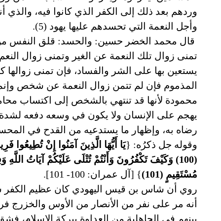
وردهم بعد ذلك إلى الكفر الذي كانوا فيه، والذي أ
وأجل النعمة التي تحسدهم عليها يهود (5).
قال محمد الخضر حسين: والحسد: قلق النفس من ر
تمنى زوال تلك النعمة عن الغير وتمنى زوال النعم 
يستعين بها على الشر والفساد، فإن تمنى زوالها ك
المذموم فإن لم تتمن زوال النعمة عن شخص وإنما
محمودة لأنها قد تنتهي بالشخص إلى اكتساب محامد
يهجم على الإنسان ولا يكون في وسعه دفعه لشدة ال
رضاه به، وإظهار ما يستدعيه من القدح في المحسود، 
وقوله جل ذكرُه: {
يَا أَيُّهَا الَّذِينَ آمَنُوا إِنْ تُطِيعُوا فَرِ
(100) وَكَيْفَ تَكْفُرُونَ وَأَنْتُمْ تُتْلَى عَلَيْكُمْ آيَاتُ اللَّه
مُسْتَقِيمٍ (101)
} [آل عمران: 100- 101].
روي أن شاس بن قيس اليهودي كان عظيم الكفر ش
أنه مر على نفر من الأنصار من الأوس والخزرج ف
بينهم في الجاهلية من العداوة ببركة الإسلام، ف