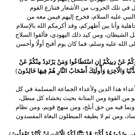
 في تلك الحروب من الأشعار فتنازع القوم
النبي عليه السلام، فخرج إليهم فيمن معه من
هلية وأنا بين أظهركم، وقد أكرمكم الله بالإسلام
الشيطان، ومن كيد ذلك اليهودي، فألقوا السلاح
 الله عليه وسلم، فما كان يوم أقبح أولًا وأحسن
ُّوكُمْ عَنْ دِينِكُمْ إِنِ اسْتَطَاعُوا وَمَنْ يَرْتَدِدْ مِنْكُمْ عَنْ
نْيَا وَالْآخِرَةِ وَأُولَئِكَ أَصْحَابُ النَّارِ هُمْ فِيهَا خَالِدُونَ
}
عداء هذا الدين ولأعداء الجماعة المسلمة في كل
هو من القوة ومن المتانة بحيث يخشاه كل مبطل،
وبما فيه من حق أبلج، ومن منهج قويم، ومن نظام
ساد، ومن ثم لا يطيقه المبطلون البغاة المفسدون
 صُدُورُهُمْ أَكْبَرُ قَدْ بَيَّنَّا لَكُمُ الْآيَاتِ إِنْ كُنْتُمْ تَعْقِلُونَ
}