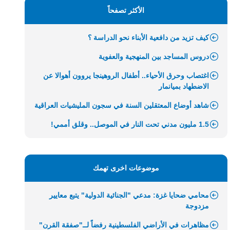
الأكثر تصفحاً
كيف تزيد من دافعية الأبناء نحو الدراسة ؟
دروس المساجد بين المنهجية والعفوية
اغتصاب وحرق الأحياء.. أطفال الروهينجا يروون أهوالا عن
الاضطهاد بميانمار
شاهد أوضاع المعتقلين السنة في سجون المليشيات العراقية
1.5 مليون مدني تحت النار في الموصل.. وقلق أممي!
موضوعات اخرى تهمك
محامي ضحايا غزة: مدعي "الجنائية الدولية" يتبع معايير
مزدوجة
مظاهرات في الأراضي الفلسطينية رفضاً لــ"صفقة القرن"