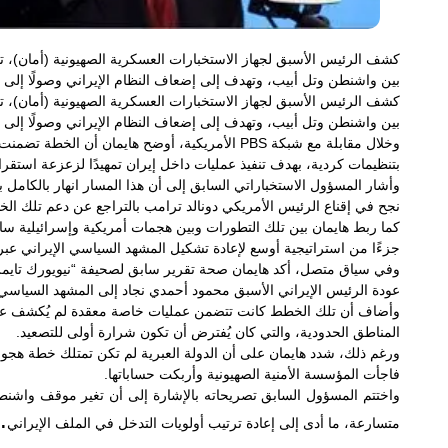
كشف الرئيس الأسبق لجهاز الاستخبارات العسكرية الصهيونية (أمان)، تا
بين واشنطن وتل أبيب، وتهدف إلى إضعاف النظام الإيراني وصولًا إلى الإط
كشف الرئيس الأسبق لجهاز الاستخبارات العسكرية الصهيونية (أمان)، تا
بين واشنطن وتل أبيب، وتهدف إلى إضعاف النظام الإيراني وصولًا إلى الإط
وخلال مقابلة مع شبكة
PBS
الأمريكية، أوضح هايمان أن الخطة تضمنت،
بتنظيمات كردية، بهدف تنفيذ عمليات داخل إيران تمهيدًا لزعزعة استقرا
وأشار المسؤول الاستخباراتي السابق إلى أن هذا المسار انهار بالكام
نجح في إقناع الرئيس الأمريكي دونالد ترامب بالتراجع عن دعم تلك الخ
جزءًا من استراتيجية أوسع لإعادة تشكيل المشهد السياسي الإيراني عب
وفي سياق متصل، أكد هايمان صحة تقرير سابق لصحيفة “نيويورك تايم
عودة الرئيس الإيراني الأسبق محمود أحمدي نجاد إلى المشهد السيا
وأضاف أن تلك الخطط كانت تتضمن عمليات خاصة معقدة لم يُكشف عن ت
المناطق الحدودية، والتي كان يُفترض أن تكون شرارة أولى للتصعيد
.
ورغم ذلك، شدد هايمان على أن الدولة العبرية لم تكن تمتلك خطة هجومي
فاجأت المؤسسة الأمنية الصهيونية وأربكت حساباتها
.
واختتم المسؤول السابق تصريحاته بالإشارة إلى أن تغير موقف واشنطن
.
متسارعة، ما أدى إلى إعادة ترتيب أولويات التدخل في الملف الإيراني