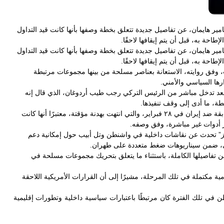
مير هايمان، عن تفاصيل جديدة تتعلق بخطة وصفها بأنها كانت قيد التداول
احة به، قبل أن يتم إيقافها لاحقًا.
مير هايمان، عن تفاصيل جديدة تتعلق بخطة وصفها بأنها كانت قيد التداول
احة به، قبل أن يتم إيقافها لاحقًا
.
 وفق روايته، الاستعانة بعناصر مسلحة من بينها مجموعات مرتبطة
رها السياسي والأمني
.
ل بعد تدخل مباشر من الرئيس التركي رجب طيب أردوغان، الذي قال إنه
طة، ما أدى إلى وقف تنفيذها
.
كما ربط هايمان بين تلك التطورات وبين هجمات أمريكية وإسرائيلية سابقة ضد إيران في ٢٨ فبراير، والتي انتهت بهدنة مؤقتة، معتبرًا أنها كانت
ر أدوات غير مباشرة، وفق وصفه
.
ز” تحدث عن نقاشات داخلية في واشنطن وتل أبيب حول إمكانية دعم
سي، ضمن سيناريوهات ضغط متعددة على طهران
.
فاصيلها الكاملة، باستثناء ما يتعلق بتحريك مجموعات مسلحة في
ة مكتملة في تلك المرحلة، مشيرًا إلى أن القرارات الأمريكية اللاحقة
 في تلك الفترة كان مرتبطًا باعتبارات سياسية داخلية وتطورات إقليمية