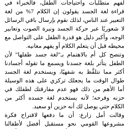
لفهم متطلبات واحتياجات الطفل، فالخبراء في
قراءة لغة الجسد يقولون إن الكلام 7% من لغة
التعبير عند الناس، لذلك نقوم بإرسال باقي الرسائل
لا شعوريًا عبر حركة الجسد ونبرة الصوت وتعابير
الوجه، وأكبر دليل هو قدرة الطفل على التواصل مع
محيطه قبل أن يتعلم الكلام أو يفهم معانيه
.
وتنصح كل أم بالاهتمام بـ”لغة جسد طفلها” لأن
الطفل يتأثر بلغة جسدنا ويسمع ما تقوله أجسادنا
أكثر مما نتلفَّظ به شفهيًا، ويستخدم لغة الجسد
طوال الوقت ما يجعلك تركزي على هذه الوسيلة
أما الأهم من ذلك فهو عدم مفارقتك لطفلك في
حزنه وفرحه؛ لأنه يستخدم لغة جسده أكثر من
الكلام حتي يوصل لك أنه حزين أو سعيد
.
وقالت أمل زارع: أن ما دفعها لاقتراح فكرة
مشروعها القومي نحو مستقبل أفضل لأطفالنا