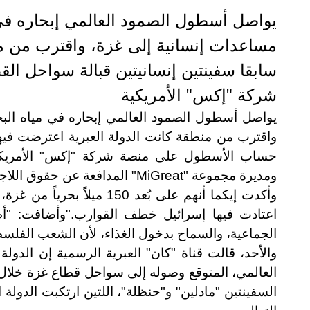
يواصل أسطول الصمود العالمي إبحاره في
مساعدات إنسانية إلى غزة، واقترب من من
سابقا سفينتين إنسانيتين قبالة سواحل 
شركة "إكس" الأمريكية
يواصل أسطول الصمود العالمي إبحاره في مياه الب
واقترب من منطقة كانت الدولة العبرية اعترضت فيها
حساب الأسطول على منصة شركة "إكس" الأمريكية، 
ومديرة مجموعة
"MiGreat"
المدافعة عن حقوق اللا
وأكدت إيكما أنهم على بُعد 0
اعتادت فيها إسرائيل خطف القوارب
".
وأضافت: "أط
الجماعية، والسماح بدخول الغذاء، لأن الشعب الفلس
والأحد، قالت قناة "كان" العبرية الرسمية إن الد
العالمي، المتوقع وصوله إلى سواحل قطاع غزة خلال 4 أيا
السفينتين "مادلين" و"حنظلة"، اللتين ارتكبت الدولة 