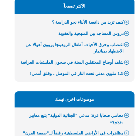
الأكثر تصفحاً
كيف تزيد من دافعية الأبناء نحو الدراسة ؟
دروس المساجد بين المنهجية والعفوية
اغتصاب وحرق الأحياء.. أطفال الروهينجا يروون أهوالا عن
الاضطهاد بميانمار
شاهد أوضاع المعتقلين السنة في سجون المليشيات العراقية
1.5 مليون مدني تحت النار في الموصل.. وقلق أممي!
موضوعات اخرى تهمك
محامي ضحايا غزة: مدعي "الجنائية الدولية" يتبع معايير
مزدوجة
مظاهرات في الأراضي الفلسطينية رفضاً لــ"صفقة القرن"