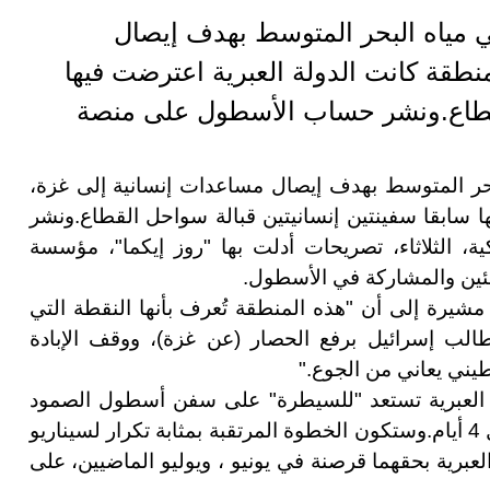
 مياه البحر المتوسط بهدف إيصال
طقة كانت الدولة العبرية اعترضت فيها
القطاع.ونشر حساب الأسطول على منصة
حر المتوسط بهدف إيصال مساعدات إنسانية إلى غزة،
 سابقا سفينتين إنسانيتين قبالة سواحل القطاع
.
ونشر
الثلاثاء، تصريحات أدلت بها "روز إيكما"، مؤسسة
جئين والمشاركة في الأسطول
.
15 ميلاً بحرياً من غزة، مشيرة إلى أن "هذه المنطقة تُعرف بأنها النقطة التي
الب إسرائيل برفع الحصار (عن غزة)، ووقف الإبادة
طيني يعاني من الجوع
".
ولة العبرية تستعد "للسيطرة" على سفن أسطول الصمود
م
.
وستكون الخطوة المرتقبة بمثابة تكرار لسيناريو
العبرية بحقهما قرصنة في يونيو ، ويوليو الماضيين، على