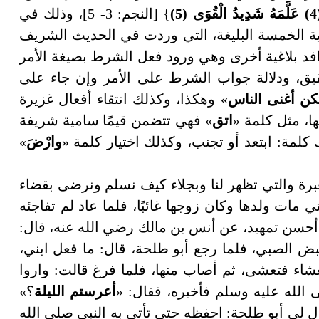
} [النجم: 3- 5]، وذلك في
ة الخمسة البليغة، التي وردت في الحديث الشريف
فد بلاغية أخرى وهي ورود فعل الشرط بصيغة الأمر
حقيق، ودلالة جواب الشرط على الأمر وإن جاء على
كن أغنى الناس
» وهكذا، وكذلك انتقاء أفعال غزيرة
ها، مثل كلمة «
اتق
» فهي تتضمن قيمًا سامية شريفة
كلمة: ابتعد أو تجنب، وكذلك اختيار كلمة «
وارْضَ
»
برة والتي تظهر لنا وبجلاء كيف نسلم ونرضى بقضاء
 مات ولدها وكان زوجها غائبًا، فلما عاد لم تفاجئه
ر أحسن تمهيد، عن أنس بن مالك رضي الله عنه، قال:
ض الصبي، فلما رجع أبو طلحة، قال: ما فعل ابني،
شاء فتعشى، ثم أصاب منها، فلما فرغ قالت: واروا
الله عليه وسلم فأخبره، فقال: «
أعرستم الليلة
؟»
ال لي أبو طلحة: احفظه حتى تأتي به النبي صلى الله