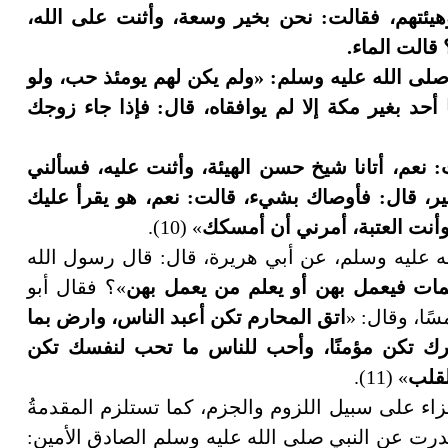
هيئتهم، فقالت: نحن بخير وسعة، وأثنت على الله،
قالت الماء.
 صلى الله عليه وسلم: «ولم يكن لهم يومئذ حب، ولو
 أحد بغير مكة إلا لم يوافقاه، قال: فإذا جاء زوجك
 نعم، أتانا شيخ حسن الهيئة، وأثنت عليه، فسألني
ير، قال: فأوصاك بشيء، قالت: نعم، هو يقرأ عليك
 وأنت العتبة، أمرني أن أمسكك
» (10).
ه عليه وسلم، عن أبي هريرة، قال: قال رسول الله
مات فيعمل بهن أو يعلم من يعمل بهن
»؟ فقال أبو
ًا، وقال: «
اتق المحارم تكن أعبد الناس، وارض بما
رك تكن مؤمنًا، وأحب للناس ما تحب لنفسك تكن
لقلب
» (11).
زاء على سبيل اللزوم والجزم، كما تستلزم المقدمةُ
صدرت عن النبي صلى الله عليه وسلم الصادق الأمين: