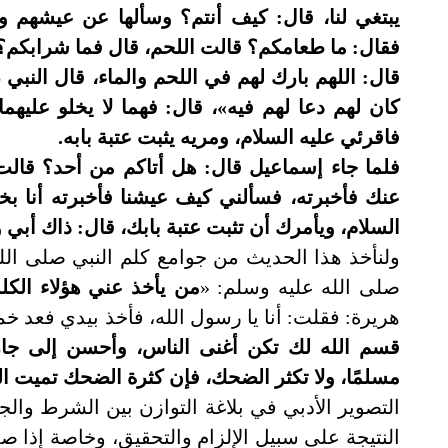
يبتغي لنا، قال: كيف أنتم؟ وسألها عن عيشهم و
فقال: ما طعامكم؟ قالت اللحم، قال فما شرابكم؟ 
قال: اللهم بارك لهم في اللحم والماء، قال النبي
كان لهم دعا لهم فيه»، قال: فهما لا يخلو عليهما
فاقرئي عليه السلام، ومريه يثبت عتبة بابه.
فلما جاء إسماعيل قال: هل أتاكم من أحد؟ قالت:
عنك فأخبرته، فسألني كيف عيشنا فأخبرته أنا بخ
السلام، ويأمرك أن تثبت عتبة بابك، قال: ذاك أبي
ولنأخذ هذا الحديث من جوامع كلم النبي صلى الل
صلى الله عليه وسلم: «
من يأخذ عني هؤلاء الكل
هريرة: فقلت: أنا يا رسول الله، فأخذ بيدي فعد خمس
قسم الله لك تكن أغنى الناس، وأحسن إلى جا
مسلمًا، ولا تكثر الضحك، فإن كثرة الضحك تميت ا
التصوير الأدبي في بلاغة التوازن بين الشرط والج
النتيجة على سبيل الإلزام والتحقيق، وخاصة إذا 