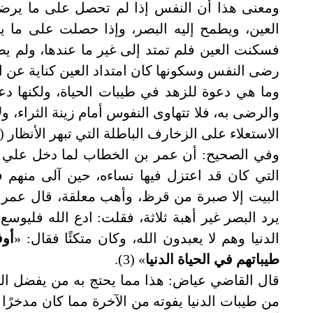
ومعنى هذا أن النفس إذا لم تحصل على ما يرضيها
العين، ويطمح إليه البصر، وإذا حصلت على ما 
فسكنت العين فلم تمتد إلى غير ما عندها، ولم يطم
رضى النفس وسكونها كان امتداد العين كناية عن اض
وما هي دعوة للزهد في طيبات الحياة، ولكنها دعوة 
والرضى به، فلا تتهاوى النفوس أمام زينة الثراء، ولا
الاستعلاء على الزخارف الباطلة التي تبهر الأنظار (2).
وفي الصحيح: أن عمر بن الخطاب لما دخل علي 
التي كان قد اعتزل فيها نساءه، حين آلى منهم
البيت إلا صبرة من قرظ، وأهب معلقة، قال عمر: 
يرد البصر غير أهبة ثلاثة، فقلت: ادع الله فليو
الدنيا وهم لا يعبدون الله، وكان متكئًا فقال: «
أو
طيباتهم في الحياة الدنيا
» (3).
قال القاضي عياض: هذا مما يحتج به من يفضل الف
من طيبات الدنيا يفوته من الآخرة مما كان مدخرًا ل