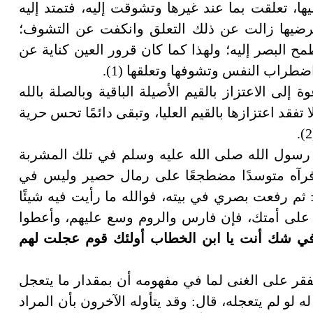
، تعلقت بما عند غيرها وتشوقت إليه، فتمتد إليه
يرضيها زالت عن ذلك التعلق وانكفت عن التشوف؛
ح البصر إليه؛ ولهذا كما كان قرور العين كناية عن
طراب النفس وتشوفها وتعلقها (1).
إلى الاعتزاز بالقيم الأصيلة الباقية وبالصلة بالله
 تفقد اعتزازها بالقيم العليا، وتبقى دائمًا تحس حرية
رسول الله صلى الله عليه وسلم في تلك المشربة
 فرآه متوسدًا مضطجعًا على رمال حصير وليس في
ثم رفعت بصري في بيته، فوالله ما رأيت فيه شيئًا
سع على أمتك، فإن فارس والروم وسع عليهم، وأعطوا
في شك أنت يا ابن الخطاب أولئك قوم عجلت لهم
قر على الغنى لما في مفهومه أن بمقدار ما يتعجل
ه لو لم يتعجله، قال: وقد يتأوله الآخرون بأن المراد