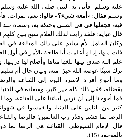
عليه وسلم، فأتى به النبي صلى الله عليه وسلم
وسلم فقال: «
أمعه شيء
؟» قالوا: نعم، تمرات، ف
فيه، فجعلها في في الصبي وحنكه به، وسماه عبد الله (
قال عباية: فلقد رأيت لذلك الغلام سبع بنين كلهم ق
وكان الحامل لأم سليم على ذلك المبالغة في الصبر
فات منها، إذ لو أعلمت أبا طلحة بالأمر في أول الح
علم الله صدق نيتها بلغها مناها وأصلح لها ذريتها،
ترك شيئًا عوضه الله خيرًا منه، وبيان حال أم سليم م
وما أحوج أفراد الأسرة اليوم إلى القناعة والر
بقضائه، ففي ذلك كله خير كثير، وسعادة في الدنيا و
فما أحوجنا إلى أن نربي أبناءنا على القناعة، وما
كثير من الناس على الدنيا، وانغمسوا في شهوات
الرضا بما قسَم وقدّر رب العالمين؛ فالرضا والقنا
قال الإمام السيوطي: القناعة هي الرضا بما دون
بالموجود (15).