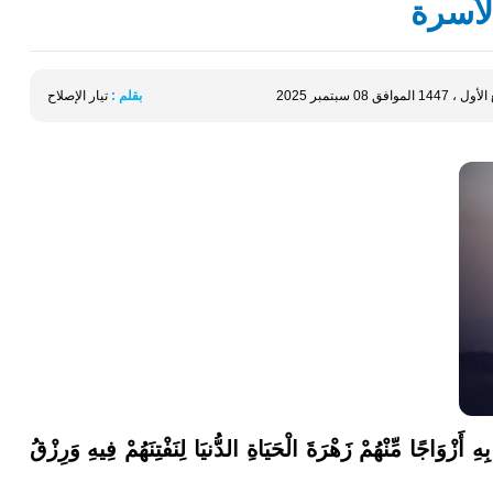
لأسرة
بقلم :
تيار الإصلاح
بِهِ أَزْوَاجًا مِّنْهُمْ زَهْرَةَ الْحَيَاةِ الدُّنيَا لِنَفْتِنَهُمْ فِيهِ وَرِزْقُ