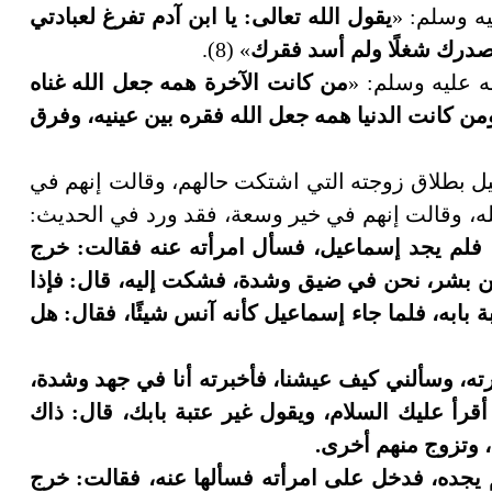
ه وسلم: «
يقول الله تعالى: يا ابن آدم تفرغ لعبادتي
صدرك شغلًا ولم أسد فقرك
» (8).
 عليه وسلم: «
من كانت الآخرة همه جعل الله غناه
من كانت الدنيا همه جعل الله فقره بين عينيه، وفرق
عيل بطلاق زوجته التي اشتكت حالهم، وقالت إنهم في
ه، وقالت إنهم في خير وسعة، فقد ورد في الحديث:
، فلم يجد إسماعيل، فسأل امرأته عنه فقالت: خرج
نحن بشر، نحن في ضيق وشدة، فشكت إليه، قال: فإذا
 بابه، فلما جاء إسماعيل كأنه آنس شيئًا، فقال: هل
رته، وسألني كيف عيشنا، فأخبرته أنا في جهد وشدة،
رأ عليك السلام، ويقول غير عتبة بابك، قال: ذاك
، وتزوج منهم أخرى.
لم يجده، فدخل على امرأته فسألها عنه، فقالت: خرج