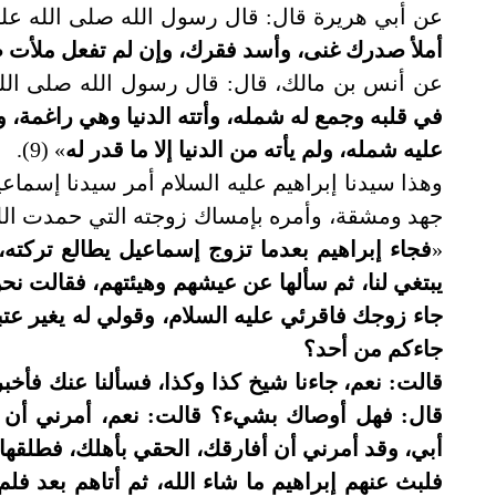
عن أبي هريرة قال: قال رسول الله صلى الله علي
أملأ صدرك غنى، وأسد فقرك، وإن لم تفعل ملأت 
عن أنس بن مالك، قال: قال رسول الله صلى الله
في قلبه وجمع له شمله، وأتته الدنيا وهي راغمة، و
عليه شمله، ولم يأته من الدنيا إلا ما قدر له
» (9).
وهذا سيدنا إبراهيم عليه السلام أمر سيدنا إسما
جهد ومشقة، وأمره بإمساك زوجته التي حمدت الل
«
فجاء إبراهيم بعدما تزوج إسماعيل يطالع تركته
يبتغي لنا، ثم سألها عن عيشهم وهيئتهم، فقالت 
جاء زوجك فاقرئي عليه السلام، وقولي له يغير عتبة
جاءكم من أحد؟
قالت: نعم، جاءنا شيخ كذا وكذا، فسألنا عنك فأخب
قال: فهل أوصاك بشيء؟ قالت: نعم، أمرني أن أق
أبي، وقد أمرني أن أفارقك، الحقي بأهلك، فطلقها
فلبث عنهم إبراهيم ما شاء الله، ثم أتاهم بعد ف