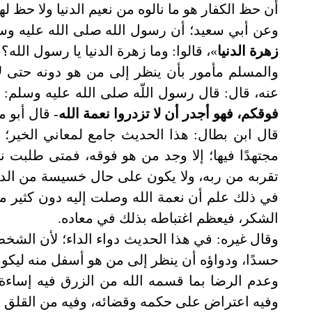
أن حظ الكفار هو ما نالوه من نعيم الدنيا ولا حظ لهم 
وعن أبي سعيد؛ أن رسول الله صلى الله عليه وس
زهرة الدنيا
»، قالوا: وما زهرة الدنيا يا رسول الله؟ 
والمسلم مأمور بأن ينظر إلى من هو دونه حتى لا
عنه، قال: قال رسول اللّه صلى الله عليه وسلم: 
فوقكم، فهو أجدر أن لا تزدروا نعمة الله
- قال أبو م
قال ابن بطال: هذا الحديث جامع لمعاني الخير؛ ل
مجتهدًا فيها؛ إلا وجد من هو فوقه، فمتى طلبت ن
تقربه من ربه، ولا يكون على حال خسيسة من الدنيا
في ذلك علم أن نعمة الله وصلت إليه دون كثير م
الشكر، فيعظم اغتباطه بذلك في معاده.
وقال غيره: في هذا الحديث دواء الداء؛ لأن الشخص
حسدًا، ودواؤه أن ينظر إلى من هو أسفل منه ليكون ذل
وعدم الرضا بما قسمه الله من الزرق فيه إساءة 
وفيه اعتراض على حكمه وقضائه، وفيه من القلق 