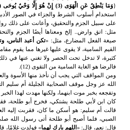
{
وَمَا يَنْطِقُ عَنِ الْهَوَى (3) إِنْ هُوَ إِلَّا وَحْيٌ يُوحَى (4) عَلَّمَهُ شَدِيدُ الْقُوَى (5)
استخدام أسلوب الشرط والجزاء في الصور الأدبي
على سبيل الجزم والتحقيق، وأعانت على ذلك روا
مثل: اتق وارض.. إلخ ومعناها أيضًا الجزم والت
صيغة الفعل المضارع، مثل: «
تكن أعبد الناس، وت
القيم السامية، لا يقوى عليها غيرها مما يقوم مقام
كثيرة، لا تدخل تحت الحصر ولا تغني عنها في ذلك 
فالرضا هو الغاية السامية من التقوى (12).
ومن المواقف التي يجب أن نأخذ منها الأسوة والع
الله عز وجل موقف الصحابية الجليلة أم سليم التي
وتفجعه بخبر موت ابنهما، ولكنها مهدت لهذا الخب
كان ابن لأبي طلحة يشتكي، فخرج أبو طلحة، فقب
قالت أم سليم: هو أسكن ما كان، فقربت إليه الع
الصبي، فلما أصبح أبو طلحة أتى رسول الله صلى 
قال: نعم، قال: «
اللهم بارك لهما
» فولدت غلامًا، ق