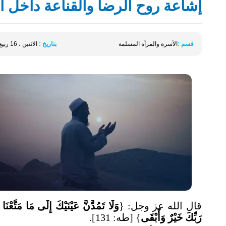
إشاعة روح الرضا والقناعة داخل ا
قسم :
الأسرة والمرأة المسلمة
بتاريخ :
الاثنين ، 16 ربيع الأول ، 1447 الموافق 08 سبتمبر 2025
قال الله عز وجل: {
وَلَا تَمُدَّنَّ عَيْنَيْكَ إِلَى مَا مَتَّعْنَا 
رَبِّكَ خَيْرٌ وَأَبْقَى
} [طه: 131].