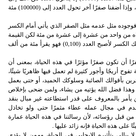
عشرة آلاف، وهنا نجده قد تضاعف عشرة أضعاف، وإذا أضفنا صفرًا آخر تحول العدد إلى (100000) مئة
د فوجوده مثل عدمه مثل الصفر الذي يأتي أمام الكسر
د (0,10) فهنا تحول مسماه من واحد من عشرة إلى عشرة من مئة لكن القيمة
بقيت ثابتة لم تتغير، ومثله لو أضفنا صفرًا آخر لذلك الكسر لأصبح العدد (0,100) فهو يقرأ مئة من ألف
ًا أن تكون صفرًا مؤثرًا في هذه الحياة، بمعنى أن
ح أريجًا وأجور كثيرة لم تعمل فيها ظاهريًا شيئًا،
خرين بأقوالك الصائبة وسلوكك الحميد، أو حتى بعمل
 وهذا فضل الله يؤتيه من يشاء، ولمن ضحى بإخلاص
يأمر بالمعروف على قدر استطاعته غير مبال بنقد
يقدم في مجال عمله عطاء مثمرًا حتى ولو تخاذل
من قبل رؤسائه، لأن رسالتنا في هذه الحياة عمارة
ا على هذه الحياة فإنه زائد عليها
.
يبالي بتأثيره الإيجابي في الحياة، وممن لا يؤدي